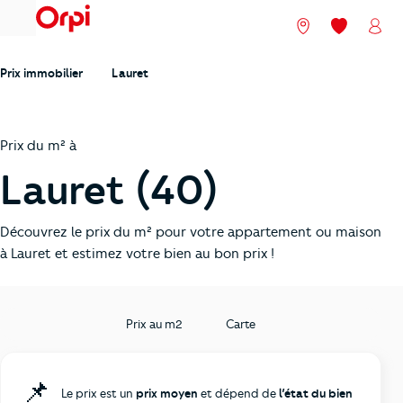
menu
Nos agences
Mes favori
Mon
Prix immobilier
Lauret
Prix du m² à
Lauret (40)
Découvrez le prix du m² pour votre appartement ou maison
à Lauret et estimez votre bien au bon prix !
Prix au m2
Carte
📌
Le prix est un
prix moyen
et dépend de
l’état du bien