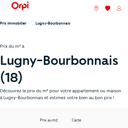
menu
Nos agences
Mes favori
Mon
Prix immobilier
Lugny-Bourbonnais
Prix du m² à
Lugny-Bourbonnais
(18)
Découvrez le prix du m² pour votre appartement ou maison
à Lugny-Bourbonnais et estimez votre bien au bon prix !
Prix au m2
Carte