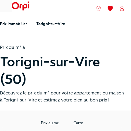
menu
Nos agences
Mes favori
Mon
Prix immobilier
Torigni-sur-Vire
Prix du m² à
Torigni-sur-Vire
(50)
Découvrez le prix du m² pour votre appartement ou maison
à Torigni-sur-Vire et estimez votre bien au bon prix !
Prix au m2
Carte