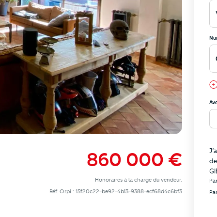
Nu
Av
In
J’
860 000 €
de
GIE
Honoraires à la charge du vendeur.
Pa
Réf. Orpi : 15f20c22-be92-4b13-9388-ecf68d4c6bf3
Pa