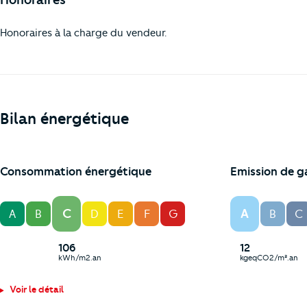
Honoraires à la charge du vendeur.
Bilan énergétique
Consommation énergétique
Emission de g
C
A
A
B
D
E
F
G
B
C
106
12
kWh/m2.an
kgeqCO2/m².an
Voir le détail