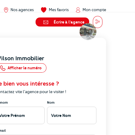
Nos agences
Mes favoris
Mon compte
Partager
Message
Écrire à l'agence
ilson Immobilier
Afficher le numéro
e bien vous intéresse ?
ntactez vite l'agence pour le visiter !
énom
Nom
mail