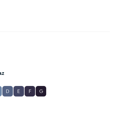
az
D
E
F
G