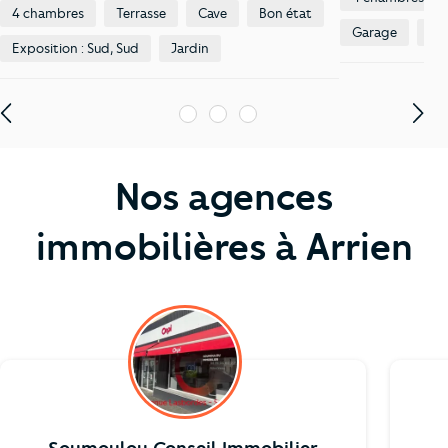
4 chambres
Terrasse
Cave
Bon état
Garage
Jar
Exposition : Sud, Sud
Jardin
1
2
3
Nos agences
immobilières à Arrien