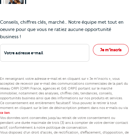
Comment je vais faire pour suivre le marc
Conseils, chiffres clés, marché… Notre équipe met tout en
oeuvre pour que vous ne ratiez aucune opportunité
business !
Votre adresse e-mail
Je m’inscris
En renseignant votre adresse e-mail et en cliquant sur « Je m’inscris », vous
acceptez de recevoir par e-mail des communications commerciales de la part du
réseau ORPI (ORPI France, agences et GIE ORPI) portant sur le marché
immobilier, notamment des analyses, chiffres clés, tendances, conseils,
opportunités business ainsi que des informations sur nos produits et services.
Ce consentement est entièrement facultatif. Vous pouvez le retirer à tout
moment en cliquant sur le lien de désinscription présent dans nos e-mails ou via
.
ce lien
Vos données sont conservées jusqu’au retrait de votre consentement ou
pendant une durée maximale de trois (3) ans à compter de votre dernier contact
actif, conformément à notre politique de conservation.
Vous disposez d’un droit d’accès, de rectification, d’effacement, d’opposition, de