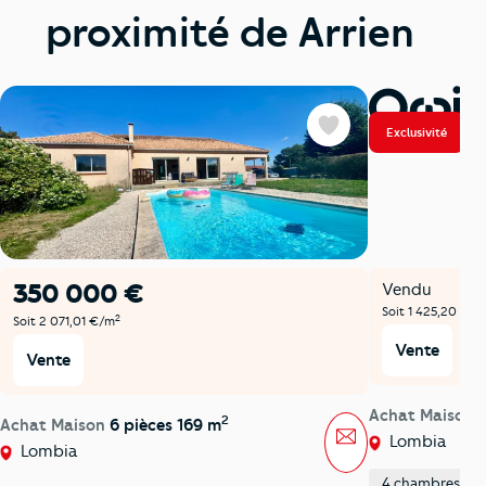
proximité de Arrien
Exclusivité
Favoris
350 000 €
Vendu
Soit 1 425,20 €/m
2
Soit 2 071,01 €/m
Vente
Vente
Achat Maison
2
Achat Maison
6 pièces 169 m
Message
Lombia
Lombia
4 chambres