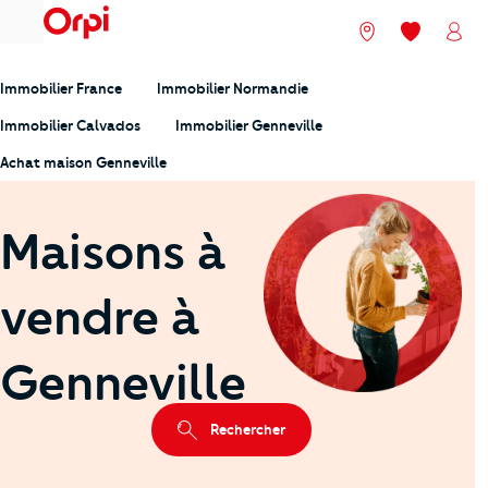
menu
Nos agences
Mes favori
Mon
Immobilier France
Immobilier Normandie
Immobilier Calvados
Immobilier Genneville
Achat maison Genneville
Maisons à
vendre à
Genneville
Rechercher