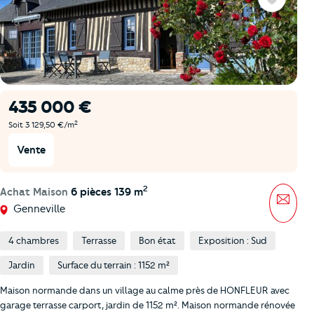
Favoris
435 000 €
2
Soit 3 129,50 €/m
Vente
2
Achat Maison
6 pièces 139 m
Mess
Genneville
4 chambres
Terrasse
Bon état
Exposition : Sud
Jardin
Surface du terrain : 1152 m²
Maison normande dans un village au calme près de HONFLEUR avec
garage terrasse carport, jardin de 1152 m². Maison normande rénovée