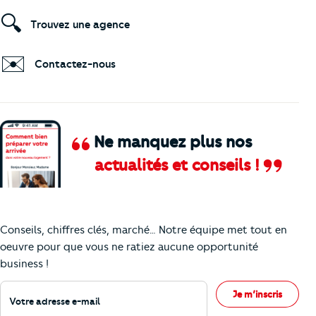
🔍
Trouvez une agence
✉️
Contactez-nous
Ne manquez plus nos
actualités et conseils !
Comment je vais faire pour suivre le marc
Conseils, chiffres clés, marché… Notre équipe met tout en
oeuvre pour que vous ne ratiez aucune opportunité
business !
Votre adresse e-mail
Je m’inscris