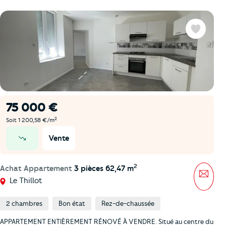
Favoris
75 000 €
2
Soit 1 200,58 €/m
Vente
prix en baisse
2
Achat Appartement
3 pièces 62,47 m
Mess
Le Thillot
2 chambres
Bon état
Rez-de-chaussée
APPARTEMENT ENTIÈREMENT RÉNOVÉ À VENDRE. Situé au centre du