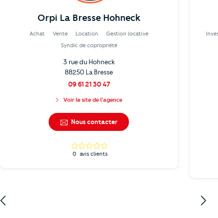
Orpi La Bresse Hohneck
Achat
Vente
Location
Gestion locative
Inve
Syndic de copropriété
3 rue du Hohneck
88250 La Bresse
09 61 21 30 47
Voir le site de l'agence
Nous contacter
0
avis clients