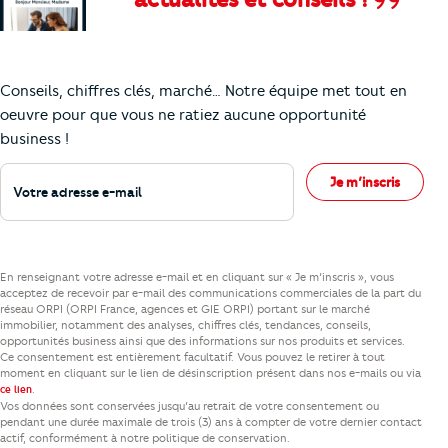
Comment je vais faire pour suivre le marc
Conseils, chiffres clés, marché… Notre équipe met tout en
oeuvre pour que vous ne ratiez aucune opportunité
business !
Votre adresse e-mail
Je m’inscris
En renseignant votre adresse e-mail et en cliquant sur « Je m’inscris », vous
acceptez de recevoir par e-mail des communications commerciales de la part du
réseau ORPI (ORPI France, agences et GIE ORPI) portant sur le marché
immobilier, notamment des analyses, chiffres clés, tendances, conseils,
opportunités business ainsi que des informations sur nos produits et services.
Ce consentement est entièrement facultatif. Vous pouvez le retirer à tout
moment en cliquant sur le lien de désinscription présent dans nos e-mails ou via
.
ce lien
Vos données sont conservées jusqu’au retrait de votre consentement ou
pendant une durée maximale de trois (3) ans à compter de votre dernier contact
actif, conformément à notre politique de conservation.