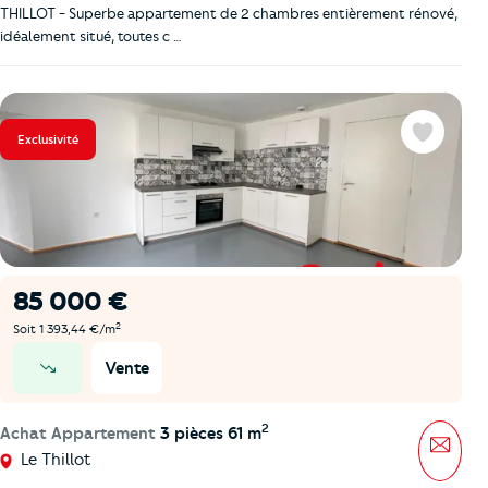
THILLOT - Superbe appartement de 2 chambres entièrement rénové,
idéalement situé, toutes c …
Exclusivité
Favoris
85 000 €
2
Soit 1 393,44 €/m
Vente
prix en baisse
2
Achat Appartement
3 pièces 61 m
Mess
Le Thillot