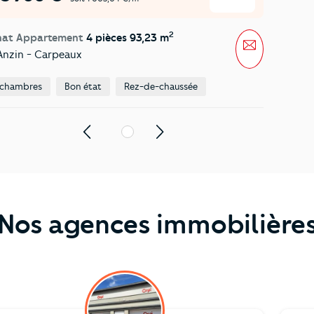
2
hat Appartement
4 pièces 93,23 m
Message
nzin - Carpeaux
 chambres
Bon état
Rez-de-chaussée
1
Nos agences immobilière