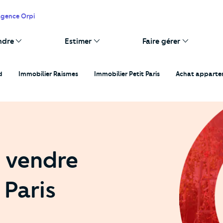
agence Orpi
ndre
Estimer
Faire gérer
d
Immobilier Raismes
Immobilier Petit Paris
Achat appartem
 vendre
 Paris