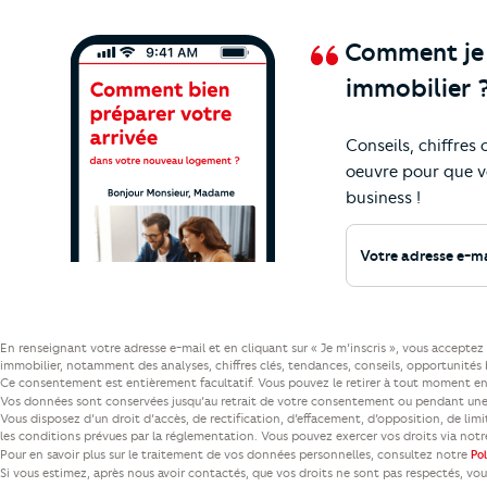
Comment je v
immobilier 
Conseils, chiffres
Ne manquez plus nos
actualités et cons
oeuvre pour que v
business !
Votre adresse e-mail
En renseignant votre adresse e-mail et en cliquant sur « Je m’inscris », vous accept
immobilier, notamment des analyses, chiffres clés, tendances, conseils, opportunités b
Ce consentement est entièrement facultatif. Vous pouvez le retirer à tout moment en 
Vos données sont conservées jusqu’au retrait de votre consentement ou pendant une 
Vous disposez d’un droit d’accès, de rectification, d’effacement, d’opposition, de lim
les conditions prévues par la réglementation. Vous pouvez exercer vos droits via not
Pour en savoir plus sur le traitement de vos données personnelles, consultez notre
Po
Si vous estimez, après nous avoir contactés, que vos droits ne sont pas respectés, vo