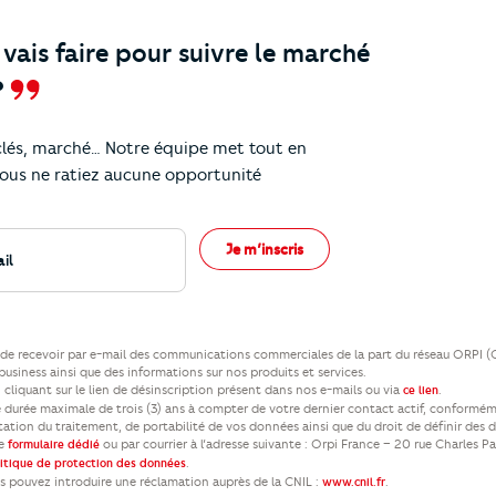
ais faire pour suivre le marché
?
 clés, marché… Notre équipe met tout en
eils !
ous ne ratiez aucune opportunité
Je m’inscris
ez de recevoir par e-mail des communications commerciales de la part du réseau ORPI 
usiness ainsi que des informations sur nos produits et services.
cliquant sur le lien de désinscription présent dans nos e-mails ou via
.
ce lien
durée maximale de trois (3) ans à compter de votre dernier contact actif, conformém
itation du traitement, de portabilité de vos données ainsi que du droit de définir des 
re
ou par courrier à l’adresse suivante : Orpi France – 20 rue Charles P
formulaire dédié
.
litique de protection des données
us pouvez introduire une réclamation auprès de la CNIL :
.
www.cnil.fr