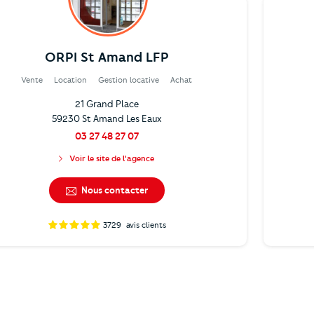
ORPI St Amand LFP
Vente
Location
Gestion locative
Achat
21 Grand Place
59230 St Amand Les Eaux
03 27 48 27 07
Voir le site de l'agence
Nous contacter
3729
avis clients