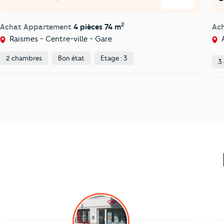
2
Achat Appartement
4 pièces 74 m
Ac
Raismes - Centre-ville - Gare
A
2 chambres
Bon état
Etage : 3
3