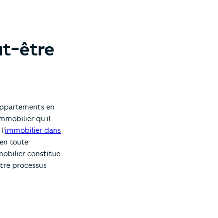
ut-être
'appartements en
mmobilier qu'il
l'
immobilier dans
 en toute
mobilier constitue
otre processus