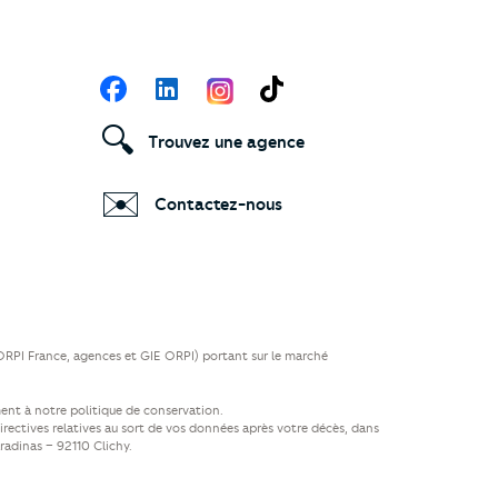
Suivez-nous
Facebook
LinkedIn
TikTok
🔍
Trouvez une agence
✉️
Contactez-nous
(ORPI France, agences et GIE ORPI) portant sur le marché
ent à notre politique de conservation.
directives relatives au sort de vos données après votre décès, dans
aradinas – 92110 Clichy.