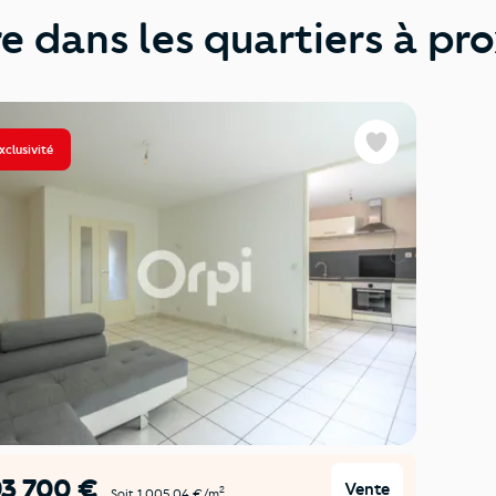
dans les quartiers à prox
xclusivité
Favoris
93 700 €
Vente
2
Soit 1 005,04 €/m