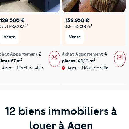
128 000 €
156 400 €
2
2
Soit 1 910,45 €/m
Soit 1 116,35 €/m
Vente
Vente
chat Appartement
2
Achat Appartement
4
Message
Mes
2
2
ièces 67 m
pièces 140,10 m
Agen - Hôtel de ville
Agen - Hôtel de ville
12 biens immobiliers à
louer à Agen