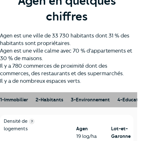
Agen en quelques
chiffres
Agen est une ville de 33 730 habitants dont 31 % des
habitants sont propriétaires.
Agen est une ville calme avec 70 % d'appartements et
30 % de maisons.
Il y a 780 commerces de proximité dont des
commerces, des restaurants et des supermarchés.
Il y a de nombreux espaces verts.
1-Immobilier
2-Habitants
3-Environnement
4-Educati
1-Immobilier
Critères
Agen
Comparé au département Lot-et-Garonn
Densité de
?
logements
Agen
Lot-et-
19 log/ha
Garonne