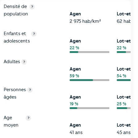
2-Habitants
Critères
Agen
Comparé au département Lot-et-Garonn
Densité de
?
population
Agen
Lot-et-G
2 975 hab/km²
62 hab/k
Enfants et
?
adolescents
Agen
Lot-et-G
22 %
22 %
Adultes
?
Agen
Lot-et-G
59 %
54 %
Personnes
?
âgées
Agen
Lot-et-G
19 %
25 %
Age
?
moyen
Agen
Lot-et-G
41 ans
45 ans