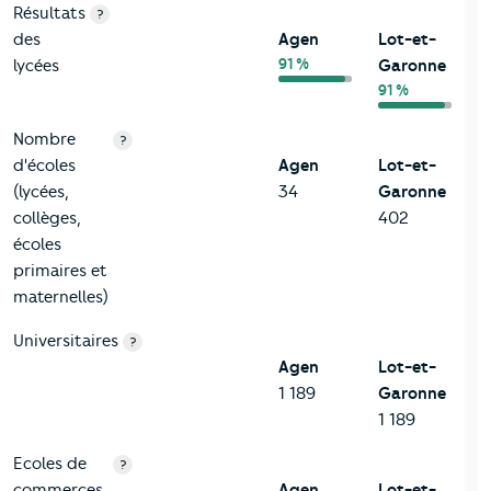
Résultats
?
des
Agen
Lot-et-
91 %
lycées
Garonne
91 %
Nombre
?
d'écoles
Agen
Lot-et-
(lycées,
34
Garonne
collèges,
402
écoles
primaires et
maternelles)
Universitaires
?
Agen
Lot-et-
1 189
Garonne
1 189
Ecoles de
?
commerces,
Agen
Lot-et-