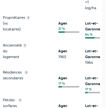
<1
log/ha
Propriétaires
?
(vs.
Agen
Lot-et-
31 %
locataires)
Garonne
64 %
Ancienneté
?
du
Agen
Lot-et-
logement
1965
Garonne
1964
Résidences
?
secondaires
Agen
Lot-et-
17 %
Garonne
17 %
Petites
?
surfaces
Agen
Lot-et-