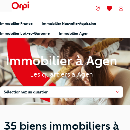
menu
Nos agences
Mes favori
Mon
Immobilier France
Immobilier Nouvelle-Aquitaine
Immobilier Lot-et-Garonne
Immobilier Agen
Immobilier à Agen
Les quartiers à Agen
Sélectionnez un quartier
35 biens immobiliers à