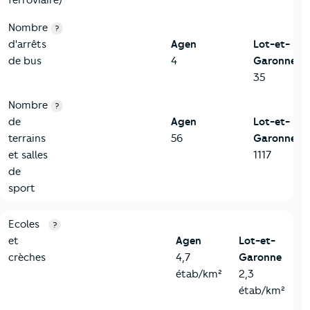
Nombre
?
d'arrêts
Agen
Lot-et-
de bus
4
Garonne
35
Nombre
?
de
Agen
Lot-et-
terrains
56
Garonne
et salles
1117
de
sport
4-Education
Critères
Agen
Comparé au département Lot-et-Garonn
Ecoles
?
et
Agen
Lot-et-
crèches
4,7
Garonne
étab/km²
2,3
étab/km²