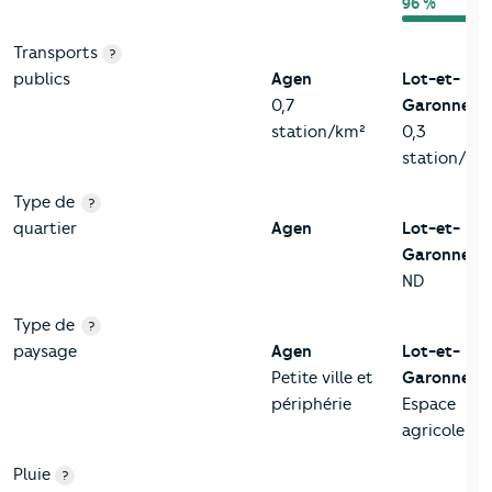
96 %
Transports
?
publics
Agen
Lot-et-
0,7
Garonne
station/km²
0,3
station/km
Type de
?
quartier
Agen
Lot-et-
Garonne
ND
Type de
?
paysage
Agen
Lot-et-
Petite ville et
Garonne
périphérie
Espace
agricole
Pluie
?