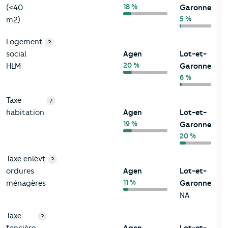
18 %
(<40
Garonne
5 %
m2)
Logement
?
social
Agen
Lot-et-
20 %
HLM
Garonne
6 %
Taxe
?
habitation
Agen
Lot-et-
19 %
Garonne
20 %
Taxe enlèvt
?
ordures
Agen
Lot-et-
11 %
ménagères
Garonne
NA
Taxe
?
foncière
Agen
Lot-et-