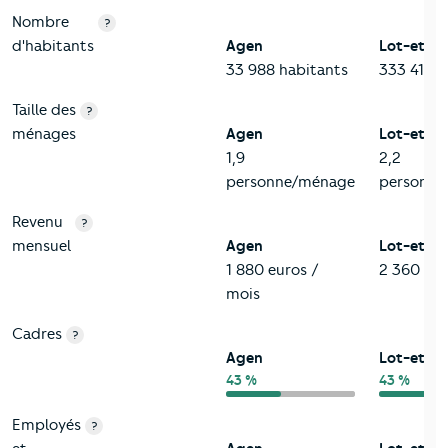
Nombre
?
d'habitants
Agen
Lot-et-G
33 988 habitants
333 417 h
Taille des
?
ménages
Agen
Lot-et-G
1,9
2,2
personne/ménage
personne
Revenu
?
mensuel
Agen
Lot-et-G
1 880 euros /
2 360 eur
mois
Cadres
?
Agen
Lot-et-G
43 %
43 %
Employés
?