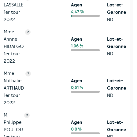
LASSALLE
Agen
Lot-et-
4,47 %
1er tour
Garonne
2022
ND
Mme
?
Annne
Agen
Lot-et-
1,96 %
HIDALGO
Garonne
1er tour
ND
2022
Mme
?
Nathalie
Agen
Lot-et-
0,51 %
ARTHAUD
Garonne
1er tour
ND
2022
M.
?
Philippe
Agen
Lot-et-
0,8 %
POUTOU
Garonne
1er tour
ND