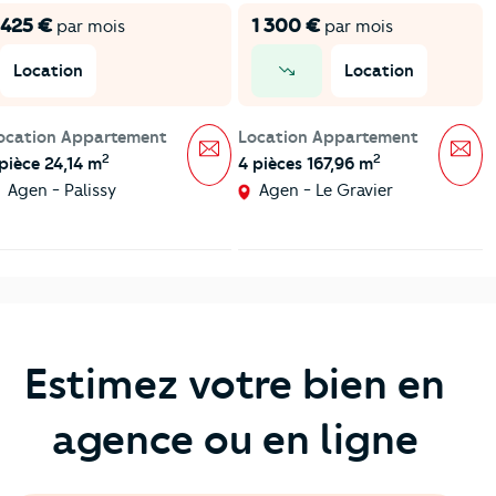
425 €
1 300 €
par mois
par mois
Location
Location
prix en baisse
ocation Appartement
Location Appartement
Message
Mes
2
2
 pièce 24,14 m
4 pièces 167,96 m
Agen - Palissy
Agen - Le Gravier
Estimez votre bien en
agence ou en ligne