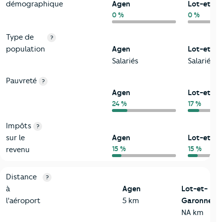
démographique
Agen
Lot-et-G
0 %
0 %
Type de
?
population
Agen
Lot-et-G
Salariés
Salariés
Pauvreté
?
Agen
Lot-et-G
24 %
17 %
Impôts
?
sur le
Agen
Lot-et-G
15 %
15 %
revenu
3-Environnement
Critères
Agen
Comparé au département Lot-et-Garonn
Distance
?
à
Agen
Lot-et-
l'aéroport
5 km
Garonne
NA km