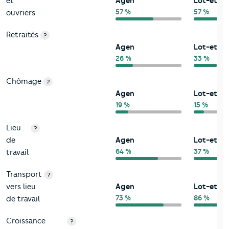
et
Agen
Lot-et-G
57 %
57 %
ouvriers
Retraités
?
Agen
Lot-et-G
26 %
33 %
Chômage
?
Agen
Lot-et-G
19 %
15 %
Lieu
?
de
Agen
Lot-et-G
64 %
37 %
travail
Transport
?
vers lieu
Agen
Lot-et-G
73 %
86 %
de travail
Croissance
?