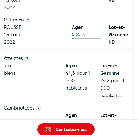
2022
M. Fabien
?
ROUSSEL
Agen
Lot-et-
2,55 %
1er tour
Garonne
2022
ND
7-Sécurité
Critères
Agen
Comparé au département Lot-et-Garonn
Atteintes
?
aux
Agen
Lot-et-
biens
44,3 pour 1
Garonne
000
24,2 pour 1
habitants
000
habitants
Cambriolages
?
Agen
Lot-et-
7,1 pour 1
Garonne
Contactez-nous
000
5,3 pour 1
habitants
000