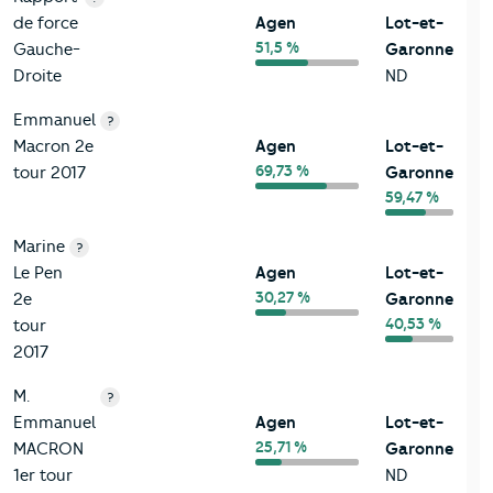
de force
Agen
Lot-et-
51,5 %
Gauche-
Garonne
Droite
ND
Emmanuel
?
Macron 2e
Agen
Lot-et-
69,73 %
tour 2017
Garonne
59,47 %
Marine
?
Le Pen
Agen
Lot-et-
30,27 %
2e
Garonne
40,53 %
tour
2017
M.
?
Emmanuel
Agen
Lot-et-
25,71 %
MACRON
Garonne
1er tour
ND