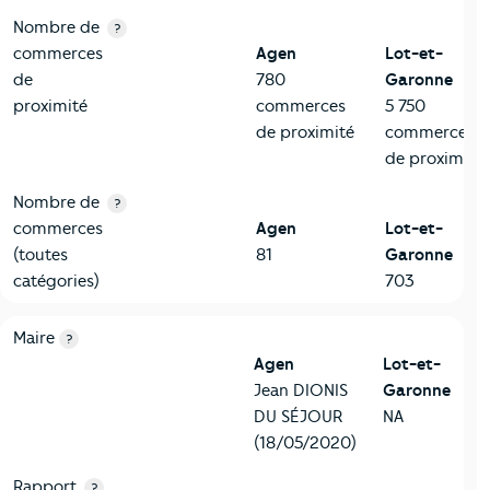
Nombre de
?
commerces
Agen
Lot-et-
de
780
Garonne
proximité
commerces
5 750
de proximité
commerces
de proximité
Nombre de
?
commerces
Agen
Lot-et-
(toutes
81
Garonne
catégories)
703
6-Politique
Critères
Agen
Comparé au département Lot-et-Garonn
Maire
?
Agen
Lot-et-
Jean DIONIS
Garonne
DU SÉJOUR
NA
(18/05/2020)
Rapport
?