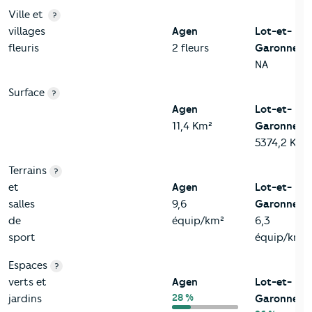
Ville et
?
villages
Agen
Lot-et-
fleuris
2 fleurs
Garonne
NA
Surface
?
Agen
Lot-et-
11,4 Km²
Garonne
5374,2 Km²
Terrains
?
et
Agen
Lot-et-
salles
9,6
Garonne
de
équip/km²
6,3
sport
équip/km²
Espaces
?
verts et
Agen
Lot-et-
28 %
jardins
Garonne