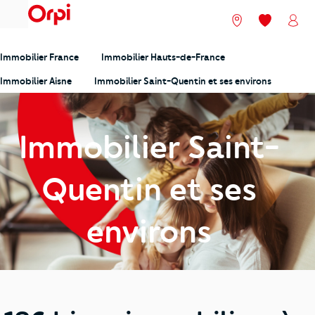
menu
Nos agences
Mes favori
Mon
Immobilier France
Immobilier Hauts-de-France
Immobilier Aisne
Immobilier Saint-Quentin et ses environs
Immobilier Saint-
Quentin et ses
environs