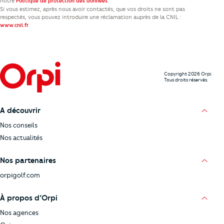
notre
.
Politique de protection des données
Si vous estimez, après nous avoir contactés, que vos droits ne sont pas
respectés, vous pouvez introduire une réclamation auprès de la CNIL :
.
www.cnil.fr
Copyright 2026 Orpi.
Tous droits réservés.
A découvrir
Nos conseils
Nos actualités
Nos partenaires
orpigolf.com
À propos d’Orpi
Nos agences