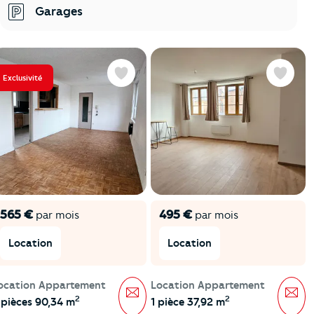
Garages
Exclusivité
Favoris
Favoris
565 €
495 €
par mois
par mois
Location
Location
ocation Appartement
Location Appartement
Message
Mes
2
2
 pièces 90,34 m
1 pièce 37,92 m