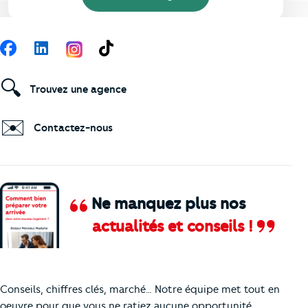
Suivez-nous
Facebook
LinkedIn
TikTok
🔍
Trouvez une agence
✉️
Contactez-nous
Ne manquez plus nos
actualités et conseils !
Comment je vais faire pour suivre le marc
Conseils, chiffres clés, marché… Notre équipe met tout en
oeuvre pour que vous ne ratiez aucune opportunité