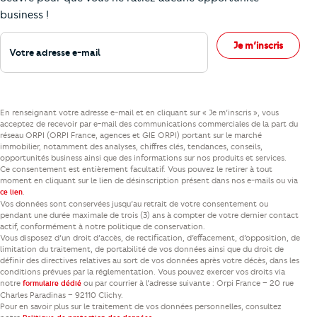
business !
Votre adresse e-mail
Je m’inscris
En renseignant votre adresse e-mail et en cliquant sur « Je m’inscris », vous
acceptez de recevoir par e-mail des communications commerciales de la part du
réseau ORPI (ORPI France, agences et GIE ORPI) portant sur le marché
immobilier, notamment des analyses, chiffres clés, tendances, conseils,
opportunités business ainsi que des informations sur nos produits et services.
Ce consentement est entièrement facultatif. Vous pouvez le retirer à tout
moment en cliquant sur le lien de désinscription présent dans nos e-mails ou via
.
ce lien
Vos données sont conservées jusqu’au retrait de votre consentement ou
pendant une durée maximale de trois (3) ans à compter de votre dernier contact
actif, conformément à notre politique de conservation.
Vous disposez d’un droit d’accès, de rectification, d’effacement, d’opposition, de
limitation du traitement, de portabilité de vos données ainsi que du droit de
définir des directives relatives au sort de vos données après votre décès, dans les
conditions prévues par la réglementation. Vous pouvez exercer vos droits via
notre
ou par courrier à l’adresse suivante : Orpi France – 20 rue
formulaire dédié
Charles Paradinas – 92110 Clichy.
Pour en savoir plus sur le traitement de vos données personnelles, consultez