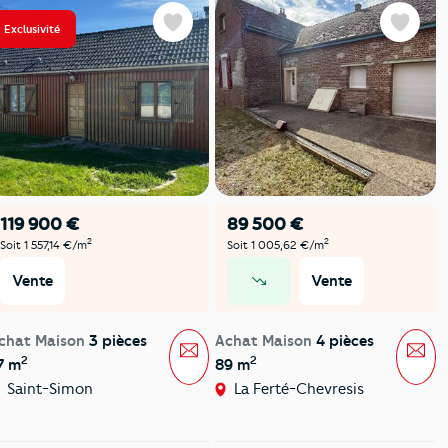
Exclusivité
Favoris
Favoris
119 900 €
89 500 €
2
2
Soit 1 557,14 €/m
Soit 1 005,62 €/m
Vente
Vente
prix en baisse
chat Maison
3 pièces
Achat Maison
4 pièces
Message
Mes
2
2
7 m
89 m
Saint-Simon
La Ferté-Chevresis