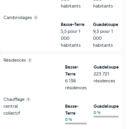
habitants
habitants
Cambriolages
?
Basse-Terre
Guadeloupe
5,5 pour 1
9,3 pour 1
000
000
habitants
habitants
8-Chauffage
Critères
Basse-Terre
Comparé au département Guadelo
Résidences
?
Basse-
Guadeloupe
Terre
223 721
6 138
résidences
résidences
Chauffage
?
central
Basse-
Guadeloupe
0 %
collectif
Terre
0 %