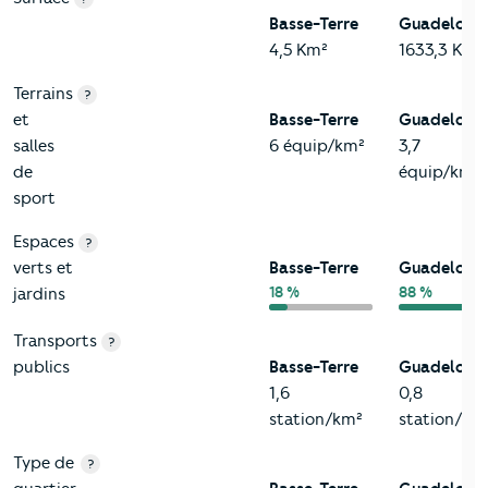
Basse-Terre
Guadeloup
4,5 Km²
1633,3 Km²
Terrains
?
et
Basse-Terre
Guadeloup
salles
6 équip/km²
3,7
de
équip/km²
sport
Espaces
?
verts et
Basse-Terre
Guadeloup
18 %
88 %
jardins
Transports
?
publics
Basse-Terre
Guadeloup
1,6
0,8
station/km²
station/km
Type de
?