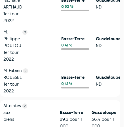
Nathalie
Basse-Terre
Guadeloupe
0,92 %
ARTHAUD
ND
1er tour
2022
M.
?
Philippe
Basse-Terre
Guadeloupe
0,41 %
POUTOU
ND
1er tour
2022
M. Fabien
?
ROUSSEL
Basse-Terre
Guadeloupe
0,41 %
1er tour
ND
2022
7-Sécurité
Critères
Basse-Terre
Comparé au département Guadelo
Atteintes
?
aux
Basse-Terre
Guadeloupe
biens
29,3 pour 1
36,4 pour 1
000
000