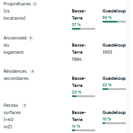
Propriétaires
?
(vs.
Basse-
Guadeloupe
59 %
locataires)
Terre
37 %
Ancienneté
?
du
Basse-
Guadeloupe
logement
Terre
1993
1984
Résidences
?
secondaires
Basse-
Guadeloupe
23 %
Terre
20 %
Petites
?
surfaces
Basse-
Guadeloupe
10 %
(<40
Terre
14 %
m2)