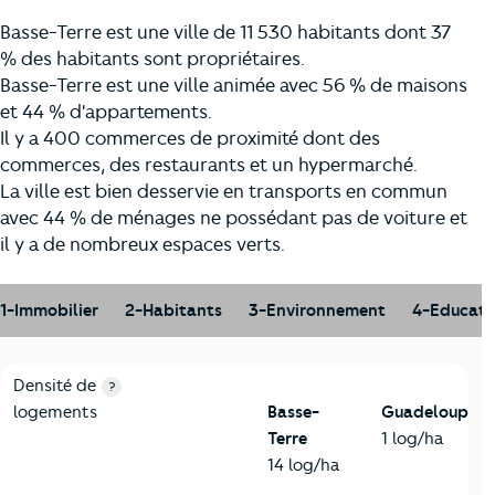
Basse-Terre est une ville de 11 530 habitants dont 37
% des habitants sont propriétaires.
Basse-Terre est une ville animée avec 56 % de maisons
et 44 % d'appartements.
Il y a 400 commerces de proximité dont des
commerces, des restaurants et un hypermarché.
La ville est bien desservie en transports en commun
avec 44 % de ménages ne possédant pas de voiture et
il y a de nombreux espaces verts.
1-Immobilier
2-Habitants
3-Environnement
4-Educati
1-Immobilier
Critères
Basse-Terre
Comparé au département Guadelo
Densité de
?
logements
Basse-
Guadeloupe
Terre
1 log/ha
14 log/ha