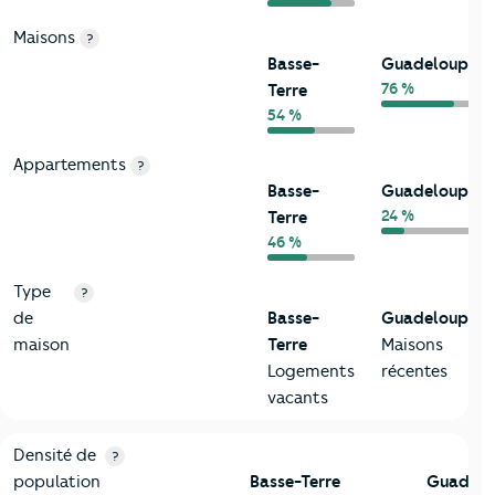
Maisons
?
Basse-
Guadeloupe
76 %
Terre
54 %
Appartements
?
Basse-
Guadeloupe
24 %
Terre
46 %
Type
?
de
Basse-
Guadeloupe
maison
Terre
Maisons
Logements
récentes
vacants
2-Habitants
Critères
Basse-Terre
Comparé au département Guadelo
Densité de
?
population
Basse-Terre
Guadelo