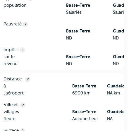
population
Basse-Terre
Guadelo
Salariés
Salariés
Pauvreté
?
Basse-Terre
Guadelo
ND
ND
Impôts
?
sur le
Basse-Terre
Guadelo
revenu
ND
ND
3-Environnement
Critères
Basse-Terre
Comparé au département Guadelo
Distance
?
à
Basse-Terre
Guadeloup
l'aéroport
6909 km
NA km
Ville et
?
villages
Basse-Terre
Guadeloup
fleuris
Aucune fleur
NA
Surface
?