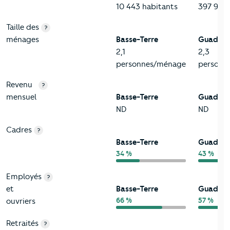
10 443 habitants
397 990 
Taille des
?
ménages
Basse-Terre
Guadelo
2,1
2,3
personnes/ménage
personn
Revenu
?
mensuel
Basse-Terre
Guadelo
ND
ND
Cadres
?
Basse-Terre
Guadelo
34 %
43 %
Employés
?
et
Basse-Terre
Guadelo
66 %
57 %
ouvriers
Retraités
?