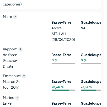
catégories)
6-Politique
Critères
Basse-Terre
Comparé au département Guadelo
Maire
?
Basse-Terre
Guadeloupe
André
NA
ATALLAH
(28/06/2020)
Rapport
?
de force
Basse-Terre
Guadeloupe
0 %
0 %
Gauche-
Droite
Emmanuel
?
Macron 2e
Basse-Terre
Guadeloupe
76,46 %
75,13 %
tour 2017
Marine
?
Le Pen
Basse-Terre
Guadeloupe