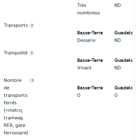
Très
ND
nombreux
Transports
?
Basse-Terre
Guadeloup
Desservi
ND
Tranquilité
?
Basse-Terre
Guadeloup
Vivant
ND
Nombre
?
de
Basse-Terre
Guadeloup
transports
0
0
ferrés
(=métro,
tramway,
RER, gare
ferroviaire)