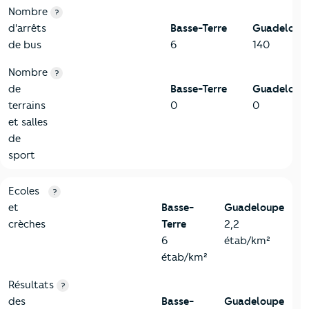
Nombre
?
d'arrêts
Basse-Terre
Guadeloup
de bus
6
140
Nombre
?
de
Basse-Terre
Guadeloup
terrains
0
0
et salles
de
sport
4-Education
Critères
Basse-Terre
Comparé au département Guadelo
Ecoles
?
et
Basse-
Guadeloupe
crèches
Terre
2,2
6
étab/km²
étab/km²
Résultats
?
des
Basse-
Guadeloupe