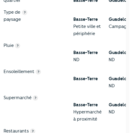
quartier
Basse-Terre
Guadeloup
Type de
?
paysage
Basse-Terre
Guadeloup
Petite ville et
Campagne
périphérie
Pluie
?
Basse-Terre
Guadeloup
ND
ND
Ensoleillement
?
Basse-Terre
Guadeloup
ND
Supermarché
?
Basse-Terre
Guadeloup
Hypermarché
ND
à proximité
Restaurants
?