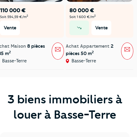
110 000 €
80 000 €
2
2
Soit 594,59 €/m
Soit 1 600 €/m
Vente
Vente
prix en baisse
chat Maison
8 pièces
Achat Appartement
2
Message
Mes
2
2
85 m
pièces 50 m
Basse-Terre
Basse-Terre
3 biens immobiliers à
louer à Basse-Terre