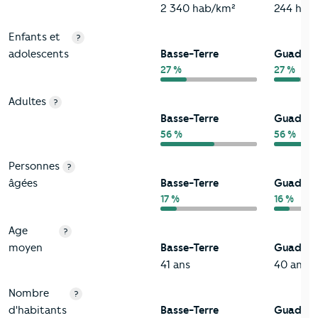
2 340 hab/km²
244 hab
Enfants et
?
adolescents
Basse-Terre
Guadelo
27 %
27 %
Adultes
?
Basse-Terre
Guadelo
56 %
56 %
Personnes
?
âgées
Basse-Terre
Guadelo
17 %
16 %
Age
?
moyen
Basse-Terre
Guadelo
41 ans
40 ans
Nombre
?
d'habitants
Basse-Terre
Guadelo