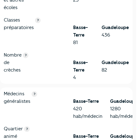
écoles
Classes
?
préparatoires
Basse-
Guadeloupe
Terre
436
81
Nombre
?
de
Basse-
Guadeloupe
crèches
Terre
82
4
5-Commerces
Critères
Basse-Terre
Comparé au département Guadelo
Médecins
?
généralistes
Basse-Terre
Guadeloupe
420
1280
hab/médecin
hab/médecin
Quartier
?
animé
Basse-Terre
Guadeloupe