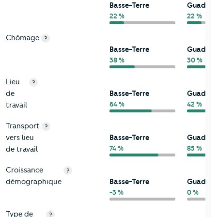
Basse-Terre
Guadelo
22 %
22 %
Chômage
?
Basse-Terre
Guadelo
38 %
30 %
Lieu
?
de
Basse-Terre
Guadelo
64 %
42 %
travail
Transport
?
vers lieu
Basse-Terre
Guadelo
74 %
85 %
de travail
Croissance
?
démographique
Basse-Terre
Guadelo
-3 %
0 %
Type de
?