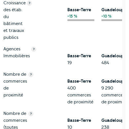
Croissance
?
des étab.
Basse-Terre
Guadeloupe
-15 %
-10 %
du
bâtiment
et travaux
publics
Agences
?
Immobilières
Basse-Terre
Guadeloupe
19
484
Nombre de
?
commerces
Basse-Terre
Guadeloupe
de
400
9 290
proximité
commerces
commerces
de proximité
de proximité
Nombre de
?
commerces
Basse-Terre
Guadeloupe
(toutes
10
238