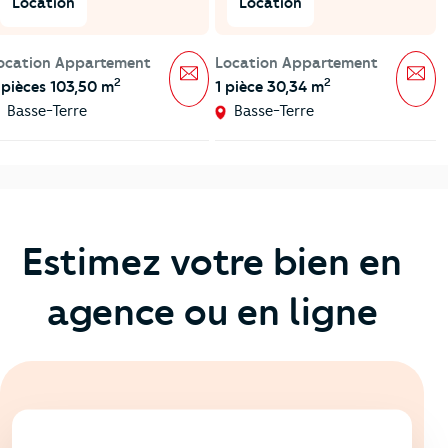
Location
Location
ocation Appartement
Location Appartement
Message
Mes
2
2
 pièces 103,50 m
1 pièce 30,34 m
Basse-Terre
Basse-Terre
Estimez votre bien en
agence ou en ligne
En ligne
💻