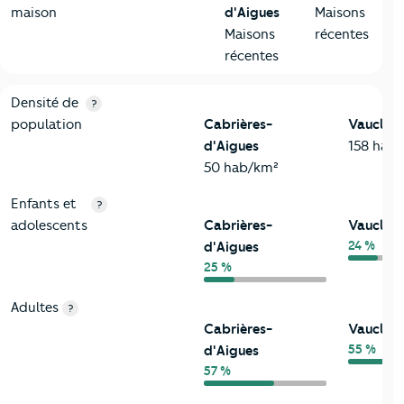
maison
d'Aigues
Maisons
Maisons
récentes
récentes
2-Habitants
Critères
Cabrières-d'Aigues
Comparé au département V
Densité de
?
population
Cabrières-
Vauclus
d'Aigues
158 hab
50 hab/km²
Enfants et
?
adolescents
Cabrières-
Vauclus
24 %
d'Aigues
25 %
Adultes
?
Cabrières-
Vauclus
55 %
d'Aigues
57 %