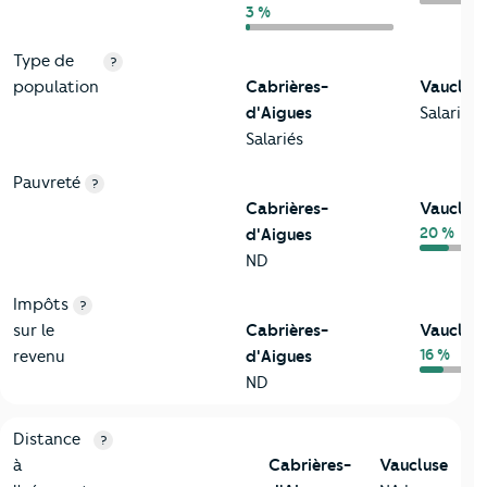
3 %
Type de
?
population
Cabrières-
Vauclus
d'Aigues
Salariés
Salariés
Pauvreté
?
Cabrières-
Vauclus
20 %
d'Aigues
ND
Impôts
?
sur le
Cabrières-
Vauclus
16 %
revenu
d'Aigues
ND
3-Environnement
Critères
Cabrières-d'Aigues
Comparé au département V
Distance
?
à
Cabrières-
Vaucluse