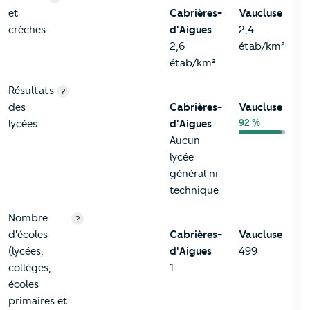
et
Cabrières-
Vaucluse
crèches
d'Aigues
2,4
2,6
étab/km²
étab/km²
Résultats
?
des
Cabrières-
Vaucluse
92 %
lycées
d'Aigues
Aucun
lycée
général ni
technique
Nombre
?
d'écoles
Cabrières-
Vaucluse
(lycées,
d'Aigues
499
collèges,
1
écoles
primaires et