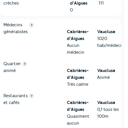
crèches
d'Aigues
111
0
5-Commerces
Critères
Cabrières-d'Aigues
Comparé au département V
Médecins
?
généralistes
Cabrières-
Vaucluse
d'Aigues
1020
Aucun
hab/médecin
médecin
Quartier
?
animé
Cabrières-
Vaucluse
d'Aigues
Animé
Très calme
Restaurants
?
et cafés
Cabrières-
Vaucluse
d'Aigues
0,1 tous les
Quasiment
100m
aucun