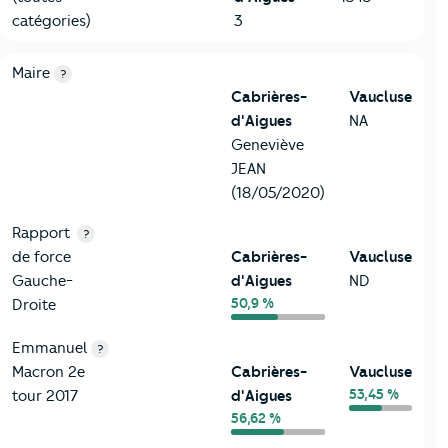
catégories)
3
6-Politique
Critères
Cabrières-d'Aigues
Comparé au département V
Maire
?
Cabrières-
Vaucluse
d'Aigues
NA
Geneviève
JEAN
(18/05/2020)
Rapport
?
de force
Cabrières-
Vaucluse
Gauche-
d'Aigues
ND
50,9 %
Droite
Emmanuel
?
Macron 2e
Cabrières-
Vaucluse
53,45 %
tour 2017
d'Aigues
56,62 %