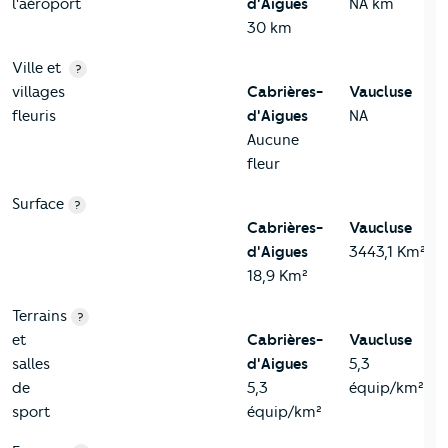
l'aéroport
d'Aigues
NA km
30 km
Ville et
?
villages
Cabrières-
Vaucluse
fleuris
d'Aigues
NA
Aucune
fleur
Surface
?
Cabrières-
Vaucluse
d'Aigues
3443,1 Km²
18,9 Km²
Terrains
?
et
Cabrières-
Vaucluse
salles
d'Aigues
5,3
de
5,3
équip/km²
sport
équip/km²