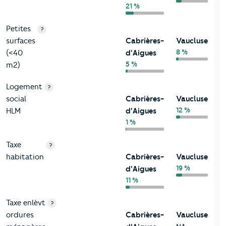
21 %
Petites
?
surfaces
Cabrières-
Vaucluse
8 %
(<40
d'Aigues
5 %
m2)
Logement
?
social
Cabrières-
Vaucluse
12 %
HLM
d'Aigues
1 %
Taxe
?
habitation
Cabrières-
Vaucluse
19 %
d'Aigues
11 %
Taxe enlèvt
?
ordures
Cabrières-
Vaucluse