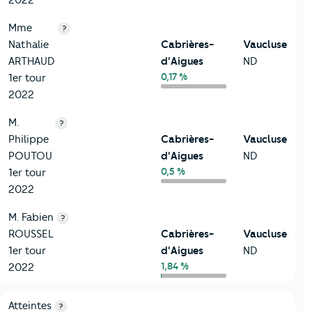
2022
Mme
?
Nathalie
Cabrières-
Vaucluse
ARTHAUD
d'Aigues
ND
0,17 %
1er tour
2022
M.
?
Philippe
Cabrières-
Vaucluse
POUTOU
d'Aigues
ND
0,5 %
1er tour
2022
M. Fabien
?
ROUSSEL
Cabrières-
Vaucluse
1er tour
d'Aigues
ND
1,84 %
2022
7-Sécurité
Critères
Cabrières-d'Aigues
Comparé au département V
Atteintes
?