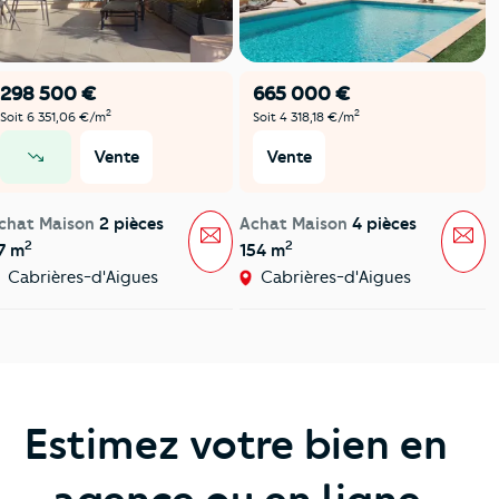
298 500 €
665 000 €
2
2
Soit 6 351,06 €/m
Soit 4 318,18 €/m
Vente
Vente
prix en baisse
chat Maison
2 pièces
Achat Maison
4 pièces
Message
Mes
2
2
7 m
154 m
Cabrières-d'Aigues
Cabrières-d'Aigues
Estimez votre bien en