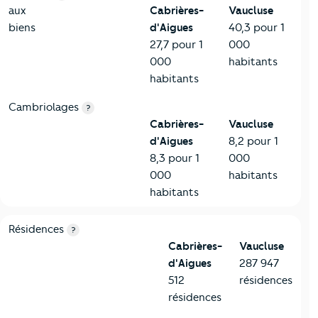
aux
Cabrières-
Vaucluse
biens
d'Aigues
40,3 pour 1
27,7 pour 1
000
000
habitants
habitants
Cambriolages
?
Cabrières-
Vaucluse
d'Aigues
8,2 pour 1
8,3 pour 1
000
000
habitants
habitants
8-Chauffage
Critères
Cabrières-d'Aigues
Comparé au département V
Résidences
?
Cabrières-
Vaucluse
d'Aigues
287 947
512
résidences
résidences