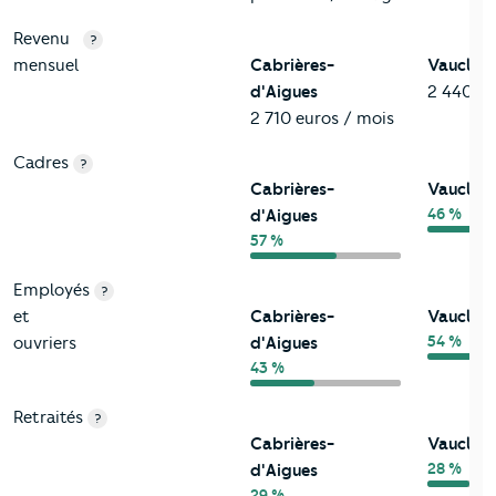
Revenu
?
mensuel
Cabrières-
Vauclus
d'Aigues
2 440 eu
2 710 euros / mois
Cadres
?
Cabrières-
Vauclus
46 %
d'Aigues
57 %
Employés
?
et
Cabrières-
Vauclus
54 %
ouvriers
d'Aigues
43 %
Retraités
?
Cabrières-
Vauclus
28 %
d'Aigues
29 %