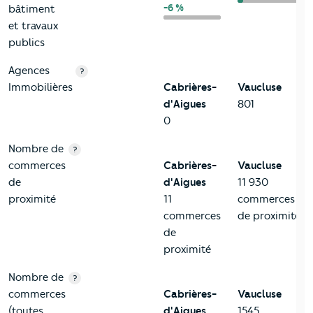
-6 %
bâtiment
et travaux
publics
Agences
?
Immobilières
Cabrières-
Vaucluse
d'Aigues
801
0
Nombre de
?
commerces
Cabrières-
Vaucluse
de
d'Aigues
11 930
proximité
11
commerces
commerces
de proximité
de
proximité
Nombre de
?
commerces
Cabrières-
Vaucluse
(toutes
d'Aigues
1545