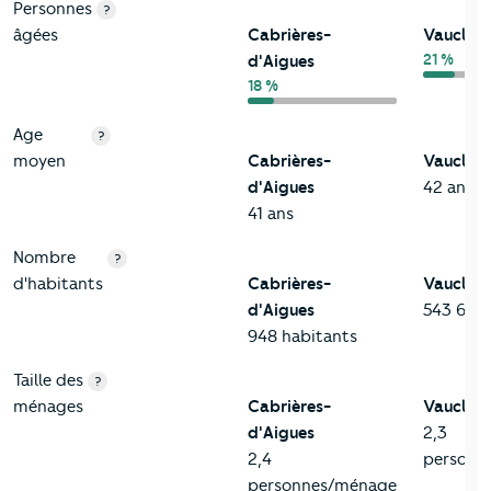
Personnes
?
âgées
Cabrières-
Vauclus
21 %
d'Aigues
18 %
Age
?
moyen
Cabrières-
Vauclus
d'Aigues
42 ans
41 ans
Nombre
?
d'habitants
Cabrières-
Vauclus
d'Aigues
543 657 
948 habitants
Taille des
?
ménages
Cabrières-
Vauclus
d'Aigues
2,3
2,4
personn
personnes/ménage