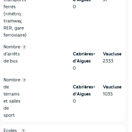
ferrés
0
(=métro,
tramway,
RER, gare
ferroviaire)
Nombre
?
d'arrêts
Cabrières-
Vaucluse
de bus
d'Aigues
2333
0
Nombre
?
de
Cabrières-
Vaucluse
terrains
d'Aigues
1035
et salles
0
de
sport
4-Education
Critères
Cabrières-d'Aigues
Comparé au département V
Ecoles
?