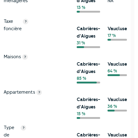
ménagères
d'Aigues
NA
13 %
Taxe
?
foncière
Cabrières-
Vaucluse
17 %
d'Aigues
31 %
Maisons
?
Cabrières-
Vaucluse
64 %
d'Aigues
85 %
Appartements
?
Cabrières-
Vaucluse
36 %
d'Aigues
15 %
Type
?
de
Cabrières-
Vaucluse