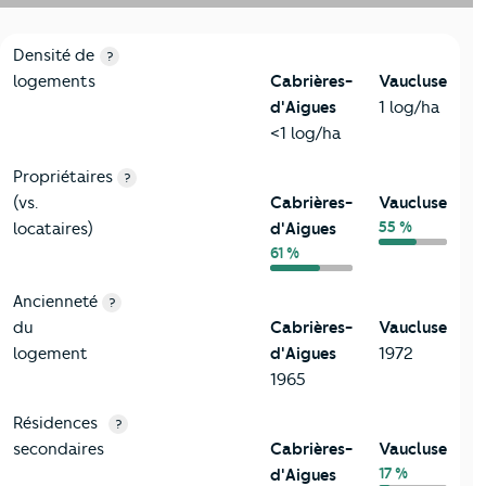
1-Immobilier
Critères
Cabrières-d'Aigues
Comparé au département V
Densité de
?
logements
Cabrières-
Vaucluse
d'Aigues
1 log/ha
<1 log/ha
Propriétaires
?
(vs.
Cabrières-
Vaucluse
55 %
locataires)
d'Aigues
61 %
Ancienneté
?
du
Cabrières-
Vaucluse
logement
d'Aigues
1972
1965
Résidences
?
secondaires
Cabrières-
Vaucluse
17 %
d'Aigues