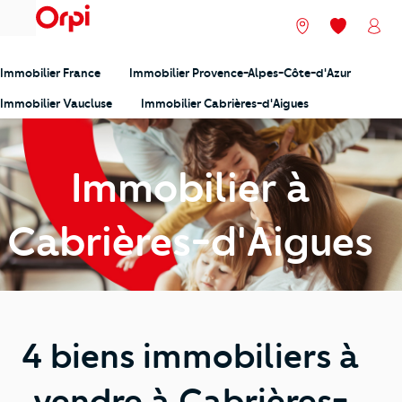
menu
Nos agences
Mes favori
Mon
Immobilier France
Immobilier Provence-Alpes-Côte-d'Azur
Immobilier Vaucluse
Immobilier Cabrières-d'Aigues
Immobilier à
Cabrières-d'Aigues
4 biens immobiliers à
vendre à Cabrières-