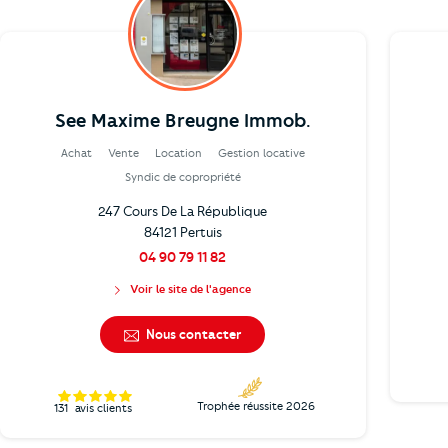
See Maxime Breugne Immob.
Achat
Vente
Location
Gestion locative
Syndic de copropriété
247 Cours De La République
84121 Pertuis
04 90 79 11 82
Voir le site de l'agence
Nous contacter
Trophée réussite 2026
131
avis clients