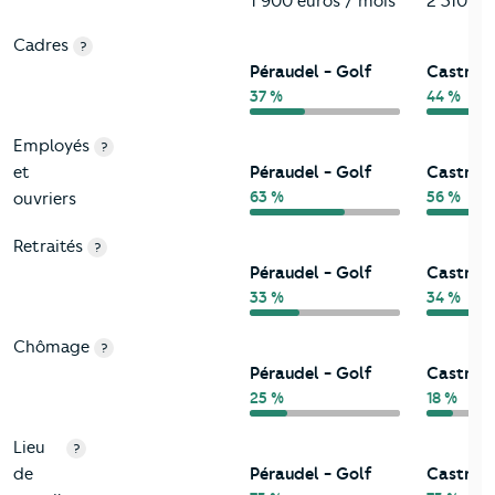
1 900 euros / mois
2 310 eu
Cadres
?
Péraudel - Golf
Castres
37 %
44 %
Employés
?
et
Péraudel - Golf
Castres
63 %
56 %
ouvriers
Retraités
?
Péraudel - Golf
Castres
33 %
34 %
Chômage
?
Péraudel - Golf
Castres
25 %
18 %
Lieu
?
de
Péraudel - Golf
Castres