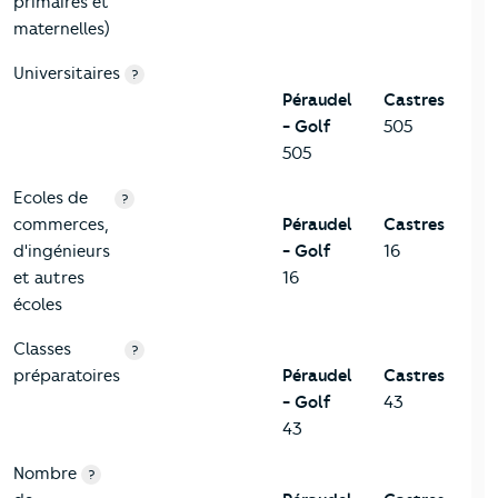
primaires et
maternelles)
Universitaires
?
Péraudel
Castres
- Golf
505
505
Ecoles de
?
commerces,
Péraudel
Castres
d'ingénieurs
- Golf
16
et autres
16
écoles
Classes
?
préparatoires
Péraudel
Castres
- Golf
43
43
Nombre
?