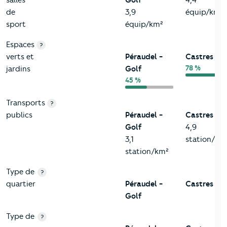
de
3,9
équip/km²
sport
équip/km²
Espaces
?
verts et
Péraudel -
Castres
78 %
jardins
Golf
45 %
Transports
?
publics
Péraudel -
Castres
Golf
4,9
3,1
station/km
station/km²
Type de
?
quartier
Péraudel -
Castres
Golf
Type de
?