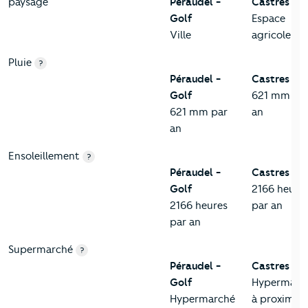
paysage
Péraudel -
Castres
Golf
Espace
Ville
agricole
Pluie
?
Péraudel -
Castres
Golf
621 mm pa
621 mm par
an
an
Ensoleillement
?
Péraudel -
Castres
Golf
2166 heure
2166 heures
par an
par an
Supermarché
?
Péraudel -
Castres
Golf
Hypermarc
Hypermarché
à proximité