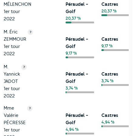
MÉLENCHON
Péraudel -
Castres
20,37 %
1er tour
Golf
20,37 %
2022
M. Éric
?
ZEMMOUR
Péraudel -
Castres
9,17 %
1er tour
Golf
9,17 %
2022
M.
?
Yannick
Péraudel -
Castres
3,74 %
JADOT
Golf
3,74 %
1er tour
2022
Mme
?
Valérie
Péraudel -
Castres
4,94 %
PÉCRESSE
Golf
4,94 %
1er tour