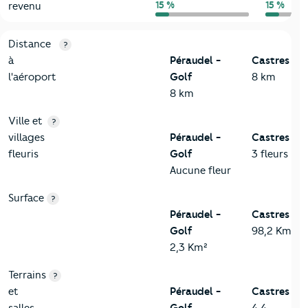
15 %
15 %
revenu
3-Environnement
Critères
Péraudel - Golf
Comparé à la ville de Castres
Distance
?
à
Péraudel -
Castres
l'aéroport
Golf
8 km
8 km
Ville et
?
villages
Péraudel -
Castres
fleuris
Golf
3 fleurs
Aucune fleur
Surface
?
Péraudel -
Castres
Golf
98,2 Km²
2,3 Km²
Terrains
?
et
Péraudel -
Castres
salles
Golf
4,4