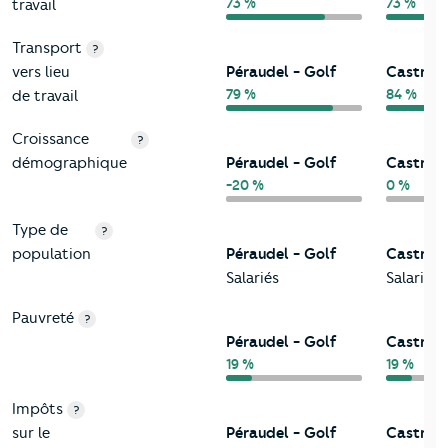
73 %
73 %
travail
Transport
?
vers lieu
Péraudel - Golf
Castres
79 %
84 %
de travail
Croissance
?
démographique
Péraudel - Golf
Castres
-20 %
0 %
Type de
?
population
Péraudel - Golf
Castres
Salariés
Salariés
Pauvreté
?
Péraudel - Golf
Castres
19 %
19 %
Impôts
?
sur le
Péraudel - Golf
Castres