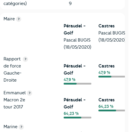
catégories)
9
6-Politique
Critères
Péraudel - Golf
Comparé à la ville de Castres
Maire
?
Péraudel -
Castres
Golf
Pascal BUGIS
Pascal BUGIS
(18/05/2020)
(18/05/2020)
Rapport
?
de force
Péraudel -
Castres
47,9 %
Gauche-
Golf
47,9 %
Droite
Emmanuel
?
Macron 2e
Péraudel -
Castres
64,23 %
tour 2017
Golf
64,23 %
Marine
?