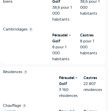
biens
Golf
38,6 pour 1
38,6 pour 1
000
000
habitants
habitants
Cambriolages
?
Péraudel -
Castres
Golf
8 pour 1
8 pour 1
000
000
habitants
habitants
8-Chauffage
Critères
Péraudel - Golf
Comparé à la ville de Castres
Résidences
?
Péraudel -
Castres
Golf
22 807
3 160
résidences
résidences
Chauffage
?