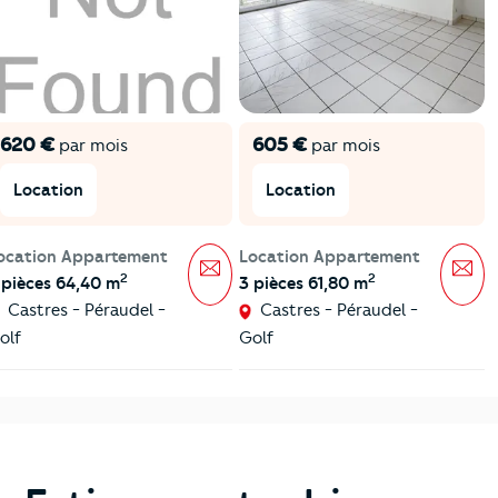
620 €
605 €
par mois
par mois
Location
Location
ocation Appartement
Location Appartement
Message
Mes
2
2
 pièces 64,40 m
3 pièces 61,80 m
Castres - Péraudel -
Castres - Péraudel -
olf
Golf