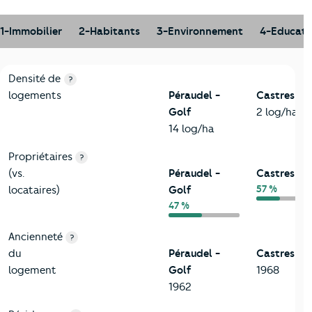
1-Immobilier
2-Habitants
3-Environnement
4-Educati
1-Immobilier
Critères
Péraudel - Golf
Comparé à la ville de Castres
Densité de
?
logements
Péraudel -
Castres
Golf
2 log/ha
14 log/ha
Propriétaires
?
(vs.
Péraudel -
Castres
57 %
locataires)
Golf
47 %
Ancienneté
?
du
Péraudel -
Castres
logement
Golf
1968
1962