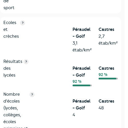
de
sport
4-Education
Critères
Péraudel - Golf
Comparé à la ville de Castres
Ecoles
?
et
Péraudel
Castres
crèches
- Golf
2,7
3,1
étab/km²
étab/km²
Résultats
?
des
Péraudel
Castres
92 %
lycées
- Golf
92 %
Nombre
?
d'écoles
Péraudel
Castres
(lycées,
- Golf
48
collèges,
4
écoles