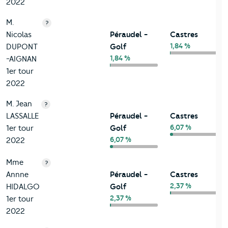
2022
M.
?
Nicolas
Péraudel -
Castres
1,84 %
DUPONT
Golf
1,84 %
-AIGNAN
1er tour
2022
M. Jean
?
LASSALLE
Péraudel -
Castres
6,07 %
1er tour
Golf
6,07 %
2022
Mme
?
Annne
Péraudel -
Castres
2,37 %
HIDALGO
Golf
2,37 %
1er tour
2022