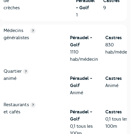
de
Péraudel
Castres
crèches
- Golf
9
1
5-Commerces
Critères
Péraudel - Golf
Comparé à la ville de Castres
Médecins
?
généralistes
Péraudel -
Castres
Golf
830
1110
hab/médecin
hab/médecin
Quartier
?
animé
Péraudel -
Castres
Golf
Animé
Animé
Restaurants
?
et cafés
Péraudel -
Castres
Golf
0,1 tous les
0,1 tous les
100m
100m