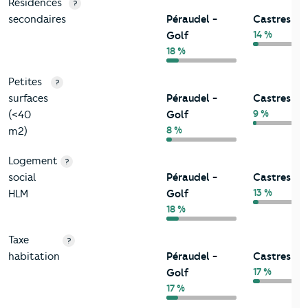
Résidences
?
secondaires
Péraudel -
Castres
14 %
Golf
18 %
Petites
?
surfaces
Péraudel -
Castres
9 %
(<40
Golf
8 %
m2)
Logement
?
social
Péraudel -
Castres
13 %
HLM
Golf
18 %
Taxe
?
habitation
Péraudel -
Castres
17 %
Golf
17 %