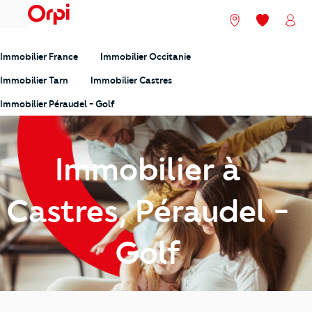
menu
Nos agences
Mes favori
Mon
Immobilier France
Immobilier Occitanie
Immobilier Tarn
Immobilier Castres
Immobilier Péraudel - Golf
Immobilier à
Castres, Péraudel -
Golf