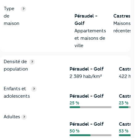
Type
?
de
Péraudel -
Castres
maison
Golf
Maisons
Appartements
récentes
et maisons de
ville
2-Habitants
Critères
Péraudel - Golf
Comparé à la ville de Castres
Densité de
?
population
Péraudel - Golf
Castres
2 389 hab/km²
422 hab
Enfants et
?
adolescents
Péraudel - Golf
Castres
25 %
23 %
Adultes
?
Péraudel - Golf
Castres
50 %
53 %