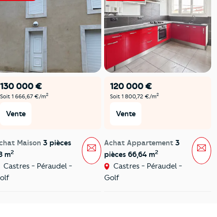
130 000 €
120 000 €
2
2
Soit 1 666,67 €/m
Soit 1 800,72 €/m
Vente
Vente
chat Maison
3 pièces
Achat Appartement
3
Message
Mes
2
2
8 m
pièces 66,64 m
Castres - Péraudel -
Castres - Péraudel -
olf
Golf