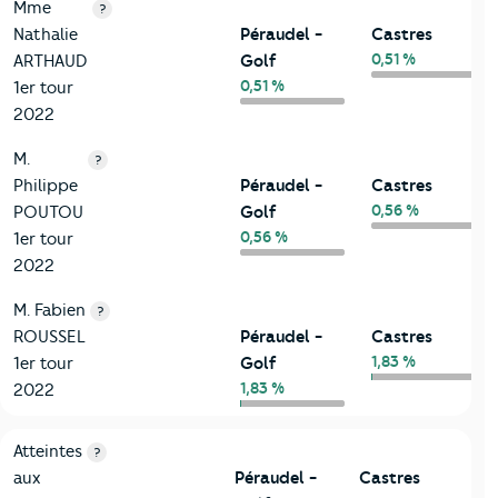
Mme
?
Nathalie
Péraudel -
Castres
0,51 %
ARTHAUD
Golf
0,51 %
1er tour
2022
M.
?
Philippe
Péraudel -
Castres
0,56 %
POUTOU
Golf
0,56 %
1er tour
2022
M. Fabien
?
ROUSSEL
Péraudel -
Castres
1,83 %
1er tour
Golf
1,83 %
2022
7-Sécurité
Critères
Péraudel - Golf
Comparé à la ville de Castres
Atteintes
?
aux
Péraudel -
Castres