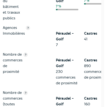
7 %
du
Golf
7 %
bâtiment
et travaux
publics
Agences
?
Immobilières
Péraudel -
Castres
Golf
41
7
Nombre de
?
commerces
Péraudel -
Castres
de
Golf
890
proximité
230
commerces
commerces
de proximité
de proximité
Nombre de
?
commerces
Péraudel -
Castres
(toutes
Golf
160