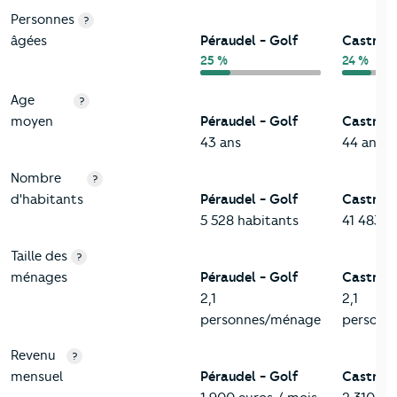
Personnes
?
âgées
Péraudel - Golf
Castres
25 %
24 %
Age
?
moyen
Péraudel - Golf
Castres
43 ans
44 ans
Nombre
?
d'habitants
Péraudel - Golf
Castres
5 528 habitants
41 483 h
Taille des
?
ménages
Péraudel - Golf
Castres
2,1
2,1
personnes/ménage
personn
Revenu
?
mensuel
Péraudel - Golf
Castres