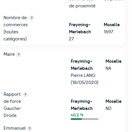
de proximité
Nombre de
?
commerces
Freyming-
Moselle
(toutes
Merlebach
1697
catégories)
27
6-Politique
Critères
Freyming-Merlebach
Comparé au département
Maire
?
Freyming-
Moselle
Merlebach
NA
Pierre LANG
(18/05/2020)
Rapport
?
de force
Freyming-
Moselle
Gauche-
Merlebach
ND
40,2 %
Droite
Emmanuel
?