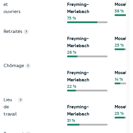
et
Freyming-
Moselle
58 %
ouvriers
Merlebach
75 %
Retraités
?
Freyming-
Moselle
25 %
Merlebach
26 %
Chômage
?
Freyming-
Moselle
14 %
Merlebach
22 %
Lieu
?
de
Freyming-
Moselle
25 %
travail
Merlebach
31 %