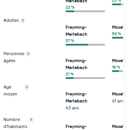
23 %
Merlebach
22 %
Adultes
?
Freyming-
Moselle
59 %
Merlebach
57 %
Personnes
?
âgées
Freyming-
Moselle
18 %
Merlebach
21 %
Age
?
moyen
Freyming-
Moselle
Merlebach
41 ans
43 ans
Nombre
?
d'habitants
Freyming-
Moselle