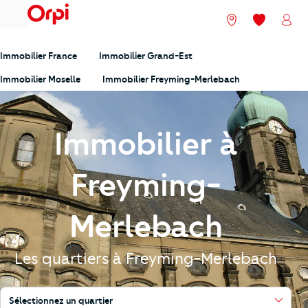
menu
Nos agences
Mes favori
Mon
Immobilier France
Immobilier Grand-Est
Immobilier Moselle
Immobilier Freyming-Merlebach
Immobilier à
Freyming-
Merlebach
Les quartiers à Freyming-Merlebach
Sélectionnez un quartier