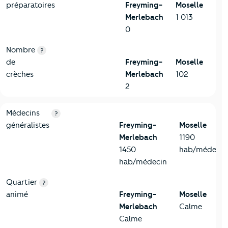
préparatoires
Freyming-
Moselle
Merlebach
1 013
0
Nombre
?
de
Freyming-
Moselle
crèches
Merlebach
102
2
5-Commerces
Critères
Freyming-Merlebach
Comparé au département
Médecins
?
généralistes
Freyming-
Moselle
Merlebach
1190
1450
hab/médecin
hab/médecin
Quartier
?
animé
Freyming-
Moselle
Merlebach
Calme
Calme