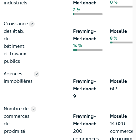
0 %
industriels
Merlebach
2 %
Croissance
?
des étab.
Freyming-
Moselle
8 %
du
Merlebach
14 %
bâtiment
et travaux
publics
Agences
?
Immobilières
Freyming-
Moselle
Merlebach
612
9
Nombre de
?
commerces
Freyming-
Moselle
de
Merlebach
14 020
proximité
200
commerces
commerces
de proximité