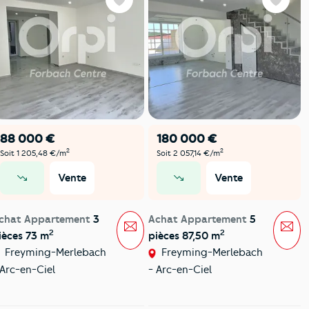
Favoris
Favoris
88 000 €
180 000 €
2
2
Soit 1 205,48 €/m
Soit 2 057,14 €/m
Vente
Vente
prix en baisse
prix en baisse
chat Appartement
3
Achat Appartement
5
Message
Mes
2
2
ièces 73 m
pièces 87,50 m
Freyming-Merlebach
Freyming-Merlebach
 Arc-en-Ciel
- Arc-en-Ciel