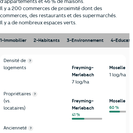
d'appartements et 46 % de maisons.
Il y a 200 commerces de proximité dont des
commerces, des restaurants et des supermarchés.
Il y a de nombreux espaces verts.
1-Immobilier
2-Habitants
3-Environnement
4-Educati
1-Immobilier
Critères
Freyming-Merlebach
Comparé au département
Densité de
?
logements
Freyming-
Moselle
Merlebach
1 log/ha
7 log/ha
Propriétaires
?
(vs.
Freyming-
Moselle
60 %
locataires)
Merlebach
41 %
Ancienneté
?