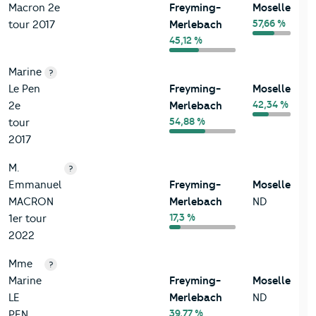
Macron 2e
Freyming-
Moselle
57,66 %
tour 2017
Merlebach
45,12 %
Marine
?
Le Pen
Freyming-
Moselle
42,34 %
2e
Merlebach
54,88 %
tour
2017
M.
?
Emmanuel
Freyming-
Moselle
MACRON
Merlebach
ND
17,3 %
1er tour
2022
Mme
?
Marine
Freyming-
Moselle
LE
Merlebach
ND
39,77 %
PEN