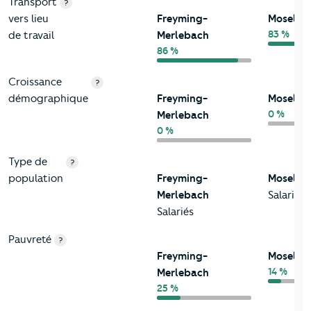
Transport
?
vers lieu
Freyming-
Moselle
83 %
de travail
Merlebach
86 %
Croissance
?
démographique
Freyming-
Moselle
0 %
Merlebach
0 %
Type de
?
population
Freyming-
Moselle
Merlebach
Salariés
Salariés
Pauvreté
?
Freyming-
Moselle
14 %
Merlebach
25 %