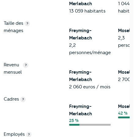
Merlebach
1 044 48
13 059 habitants
habitant
Taille des
?
ménages
Freyming-
Moselle
Merlebach
2,3
2,2
personn
personnes/ménage
Revenu
?
mensuel
Freyming-
Moselle
Merlebach
2 700 eu
2 060 euros / mois
Cadres
?
Freyming-
Moselle
42 %
Merlebach
25 %
Employés
?