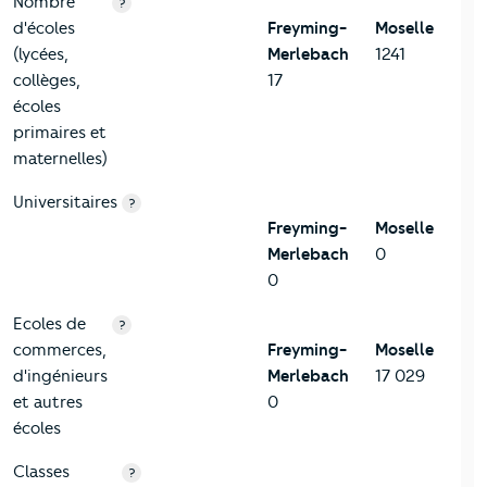
Nombre
?
d'écoles
Freyming-
Moselle
(lycées,
Merlebach
1241
collèges,
17
écoles
primaires et
maternelles)
Universitaires
?
Freyming-
Moselle
Merlebach
0
0
Ecoles de
?
commerces,
Freyming-
Moselle
d'ingénieurs
Merlebach
17 029
et autres
0
écoles
Classes
?