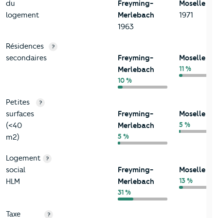
du
Freyming-
Moselle
logement
Merlebach
1971
1963
Résidences
?
secondaires
Freyming-
Moselle
11 %
Merlebach
10 %
Petites
?
surfaces
Freyming-
Moselle
5 %
(<40
Merlebach
5 %
m2)
Logement
?
social
Freyming-
Moselle
13 %
HLM
Merlebach
31 %
Taxe
?