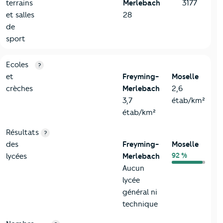
terrains
Merlebach
3177
et salles
28
de
sport
4-Education
Critères
Freyming-Merlebach
Comparé au département
Ecoles
?
et
Freyming-
Moselle
crèches
Merlebach
2,6
3,7
étab/km²
étab/km²
Résultats
?
des
Freyming-
Moselle
92 %
lycées
Merlebach
Aucun
lycée
général ni
technique