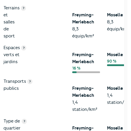
Terrains
?
et
Freyming-
Moselle
salles
Merlebach
8,3
de
8,3
équip/km²
sport
équip/km²
Espaces
?
verts et
Freyming-
Moselle
90 %
jardins
Merlebach
16 %
Transports
?
publics
Freyming-
Moselle
Merlebach
1,4
1,4
station/km
station/km²
Type de
?
quartier
Freyming-
Moselle