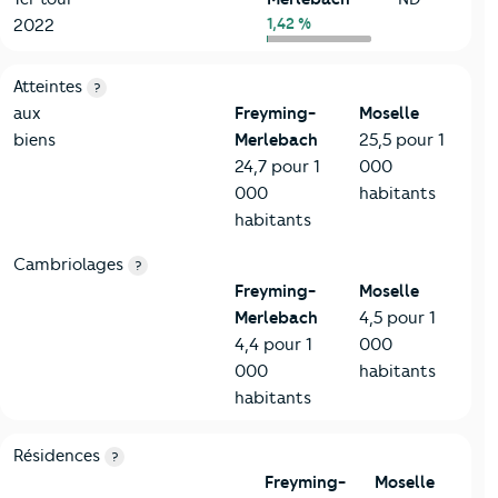
1,42 %
2022
7-Sécurité
Critères
Freyming-Merlebach
Comparé au département
Atteintes
?
aux
Freyming-
Moselle
biens
Merlebach
25,5 pour 1
24,7 pour 1
000
000
habitants
habitants
Cambriolages
?
Freyming-
Moselle
Merlebach
4,5 pour 1
4,4 pour 1
000
000
habitants
habitants
8-Chauffage
Critères
Freyming-Merlebach
Comparé au département
Résidences
?
Freyming-
Moselle