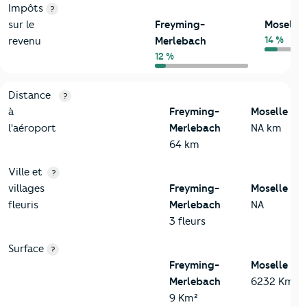
Impôts
?
sur le
Freyming-
Moselle
14 %
revenu
Merlebach
12 %
3-Environnement
Critères
Freyming-Merlebach
Comparé au département
Distance
?
à
Freyming-
Moselle
l'aéroport
Merlebach
NA km
64 km
Ville et
?
villages
Freyming-
Moselle
fleuris
Merlebach
NA
3 fleurs
Surface
?
Freyming-
Moselle
Merlebach
6232 Km²
9 Km²