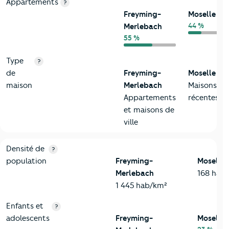
Appartements
?
Freyming-
Moselle
44 %
Merlebach
55 %
Type
?
de
Freyming-
Moselle
maison
Merlebach
Maisons
Appartements
récentes
et maisons de
ville
2-Habitants
Critères
Freyming-Merlebach
Comparé au département
Densité de
?
population
Freyming-
Moselle
Merlebach
168 hab
1 445 hab/km²
Enfants et
?
adolescents
Freyming-
Moselle