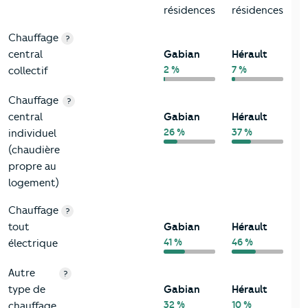
résidences
résidences
Chauffage
?
central
Gabian
Hérault
2 %
7 %
collectif
Chauffage
?
central
Gabian
Hérault
26 %
37 %
individuel
(chaudière
propre au
logement)
Chauffage
?
tout
Gabian
Hérault
41 %
46 %
électrique
Autre
?
type de
Gabian
Hérault
32 %
10 %
chauffage