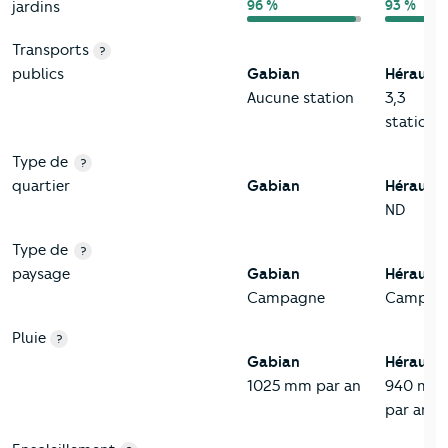
96 %
93 %
jardins
Transports
?
publics
Gabian
Hérault
Aucune station
3,3
station/
Type de
?
quartier
Gabian
Hérault
ND
Type de
?
paysage
Gabian
Hérault
Campagne
Campag
Pluie
?
Gabian
Hérault
1025 mm par an
940 mm
par an