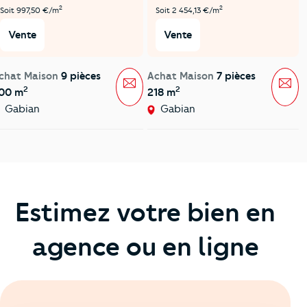
2
2
Soit 997,50 €/m
Soit 2 454,13 €/m
Vente
Vente
chat Maison
9 pièces
Achat Maison
7 pièces
Message
Mes
2
2
00 m
218 m
Gabian
Gabian
Estimez votre bien en
agence ou en ligne