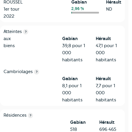
ROUSSEL
Gabian
Hérault
2,96 %
1er tour
ND
2022
7-Sécurité
Critères
Gabian
Comparé au département Hérault
Atteintes
?
aux
Gabian
Hérault
biens
39,8 pour 1
47,1 pour 1
000
000
habitants
habitants
Cambriolages
?
Gabian
Hérault
8,1 pour 1
7,7 pour 1
000
000
habitants
habitants
8-Chauffage
Critères
Gabian
Comparé au département Hérault
Résidences
?
Gabian
Hérault
518
696 465