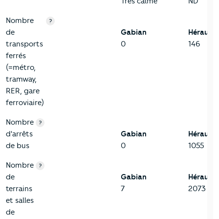
Très calme
ND
Nombre
?
de
Gabian
Hérault
transports
0
146
ferrés
(=métro,
tramway,
RER, gare
ferroviaire)
Nombre
?
d'arrêts
Gabian
Hérault
de bus
0
1055
Nombre
?
de
Gabian
Hérault
terrains
7
2073
et salles
de