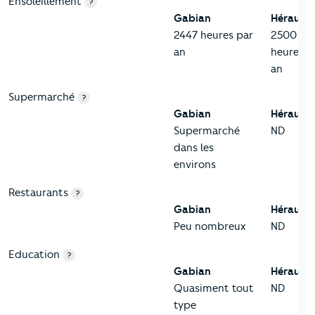
Ensoleillement
?
Gabian
Hérault
2447 heures par
2500
an
heures p
an
Supermarché
?
Gabian
Hérault
Supermarché
ND
dans les
environs
Restaurants
?
Gabian
Hérault
Peu nombreux
ND
Education
?
Gabian
Hérault
Quasiment tout
ND
type