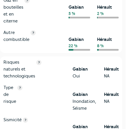
Gaz en
?
bouteilles
Gabian
Hérault
5 %
2 %
et en
citerne
Autre
?
combustible
Gabian
Hérault
22 %
8 %
9-Diagnostic risques
Critères
Gabian
Comparé au département Hérault
Risques
?
naturels et
Gabian
Hérault
technologiques
Oui
NA
Type
?
de
Gabian
Hérault
risque
Inondation,
NA
Séisme
Sismicité
?
Gabian
Hérault