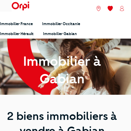
menu
Nos agences
Mes favori
Mon
Immobilier France
Immobilier Occitanie
Immobilier Hérault
Immobilier Gabian
Immobilier à
Gabian
2 biens immobiliers à
vendre à Gabian