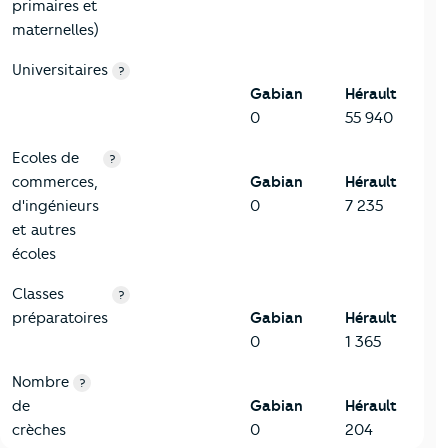
primaires et
maternelles)
Universitaires
?
Gabian
Hérault
0
55 940
Ecoles de
?
commerces,
Gabian
Hérault
d'ingénieurs
0
7 235
et autres
écoles
Classes
?
préparatoires
Gabian
Hérault
0
1 365
Nombre
?
de
Gabian
Hérault
crèches
0
204