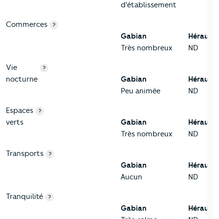
d'établissement
Commerces
?
Gabian
Hérault
Très nombreux
ND
Vie
?
nocturne
Gabian
Hérault
Peu animée
ND
Espaces
?
verts
Gabian
Hérault
Très nombreux
ND
Transports
?
Gabian
Hérault
Aucun
ND
Tranquilité
?
Gabian
Hérault