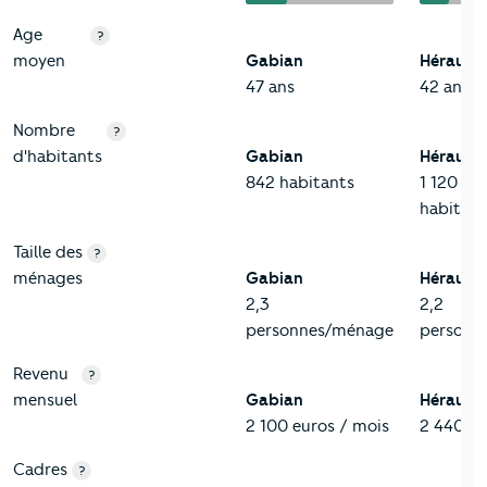
Age
?
moyen
Gabian
Hérault
47 ans
42 ans
Nombre
?
d'habitants
Gabian
Hérault
842 habitants
1 120 19
habitant
Taille des
?
ménages
Gabian
Hérault
2,3
2,2
personnes/ménage
personn
Revenu
?
mensuel
Gabian
Hérault
2 100 euros / mois
2 440 eu
Cadres
?