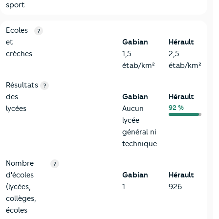
sport
4-Education
Critères
Gabian
Comparé au département Hérault
Ecoles
?
et
Gabian
Hérault
crèches
1,5
2,5
étab/km²
étab/km²
Résultats
?
des
Gabian
Hérault
92 %
lycées
Aucun
lycée
général ni
technique
Nombre
?
d'écoles
Gabian
Hérault
(lycées,
1
926
collèges,
écoles