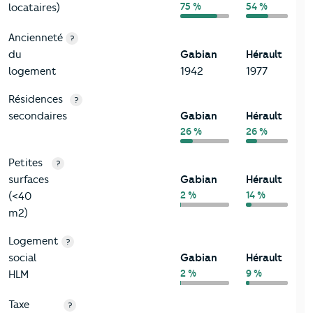
75 %
54 %
locataires)
Ancienneté
?
du
Gabian
Hérault
logement
1942
1977
Résidences
?
secondaires
Gabian
Hérault
26 %
26 %
Petites
?
surfaces
Gabian
Hérault
2 %
14 %
(<40
m2)
Logement
?
social
Gabian
Hérault
2 %
9 %
HLM
Taxe
?