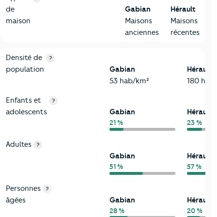
de
Gabian
Hérault
maison
Maisons
Maisons
anciennes
récentes
2-Habitants
Critères
Gabian
Comparé au département Hérault
Densité de
?
population
Gabian
Hérault
53 hab/km²
180 hab
Enfants et
?
adolescents
Gabian
Hérault
21 %
23 %
Adultes
?
Gabian
Hérault
51 %
57 %
Personnes
?
âgées
Gabian
Hérault
28 %
20 %