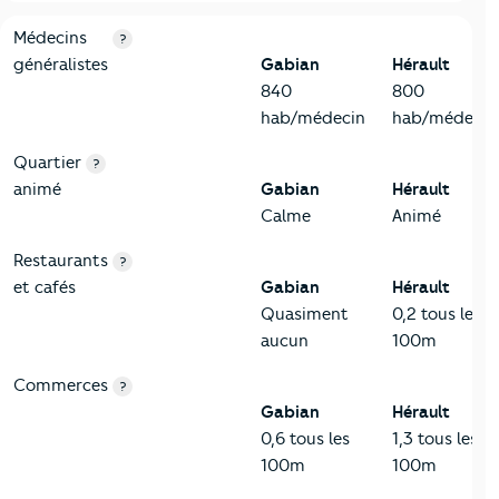
5-Commerces
Critères
Gabian
Comparé au département Hérault
Médecins
?
généralistes
Gabian
Hérault
840
800
hab/médecin
hab/médecin
Quartier
?
animé
Gabian
Hérault
Calme
Animé
Restaurants
?
et cafés
Gabian
Hérault
Quasiment
0,2 tous les
aucun
100m
Commerces
?
Gabian
Hérault
0,6 tous les
1,3 tous les
100m
100m