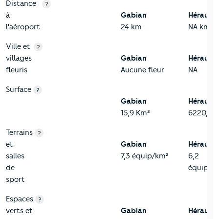
3-Environnement
Critères
Gabian
Comparé au département Hérault
Distance
?
à
Gabian
Hérault
l'aéroport
24 km
NA km
Ville et
?
villages
Gabian
Hérault
fleuris
Aucune fleur
NA
Surface
?
Gabian
Hérault
15,9 Km²
6220,5 
Terrains
?
et
Gabian
Hérault
salles
7,3 équip/km²
6,2
de
équip/k
sport
Espaces
?
verts et
Gabian
Hérault