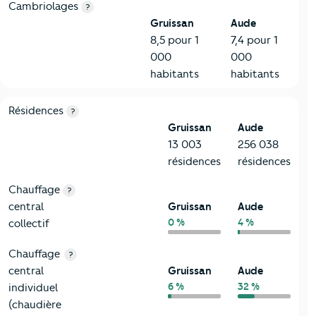
Cambriolages
?
Gruissan
Aude
8,5 pour 1
7,4 pour 1
000
000
habitants
habitants
8-Chauffage
Critères
Gruissan
Comparé au département Aude
Résidences
?
Gruissan
Aude
13 003
256 038
résidences
résidences
Chauffage
?
central
Gruissan
Aude
0 %
4 %
collectif
Chauffage
?
central
Gruissan
Aude
6 %
32 %
individuel
(chaudière