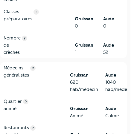
Classes
?
préparatoires
Gruissan
Aude
0
0
Nombre
?
de
Gruissan
Aude
crèches
1
52
5-Commerces
Critères
Gruissan
Comparé au département Aude
Médecins
?
généralistes
Gruissan
Aude
620
1040
hab/médecin
hab/médecin
Quartier
?
animé
Gruissan
Aude
Animé
Calme
Restaurants
?