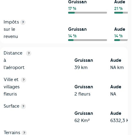
Gruissan
Aude
17 %
21 %
Impôts
?
sur le
Gruissan
Aude
14 %
14 %
revenu
3-Environnement
Critères
Gruissan
Comparé au département Aude
Distance
?
à
Gruissan
Aude
l'aéroport
39 km
NA km
Ville et
?
villages
Gruissan
Aude
fleuris
2 fleurs
NA
Surface
?
Gruissan
Aude
62 Km²
6332,3 Km²
Terrains
?