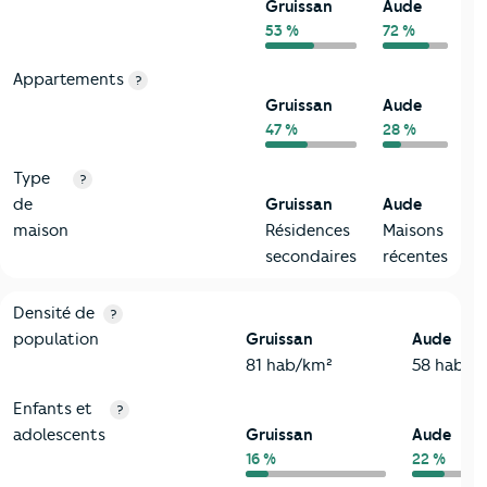
Gruissan
Aude
53 %
72 %
Appartements
?
Gruissan
Aude
47 %
28 %
Type
?
de
Gruissan
Aude
maison
Résidences
Maisons
secondaires
récentes
2-Habitants
Critères
Gruissan
Comparé au département Aude
Densité de
?
population
Gruissan
Aude
81 hab/km²
58 hab/k
Enfants et
?
adolescents
Gruissan
Aude
16 %
22 %