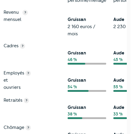
personne/ménage
personne
Revenu
?
mensuel
Gruissan
Aude
2 160 euros /
2 230 eur
mois
Cadres
?
Gruissan
Aude
46 %
45 %
Employés
?
et
Gruissan
Aude
54 %
55 %
ouvriers
Retraités
?
Gruissan
Aude
38 %
33 %
Chômage
?