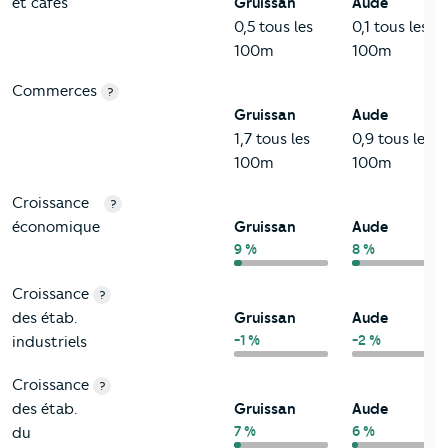
et cafés
Gruissan
Aude
0,5 tous les
0,1 tous les
100m
100m
Commerces
?
Gruissan
Aude
1,7 tous les
0,9 tous les
100m
100m
Croissance
?
économique
Gruissan
Aude
9 %
8 %
Croissance
?
des étab.
Gruissan
Aude
-1 %
-2 %
industriels
Croissance
?
des étab.
Gruissan
Aude
7 %
6 %
du