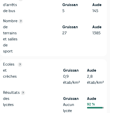
d'arrêts
Gruissan
Aude
de bus
5
145
Nombre
?
de
Gruissan
Aude
terrains
27
1385
et salles
de
sport
4-Education
Critères
Gruissan
Comparé au département Aude
Ecoles
?
et
Gruissan
Aude
crèches
0,9
2,8
étab/km²
étab/km²
Résultats
?
des
Gruissan
Aude
92 %
lycées
Aucun
lycée