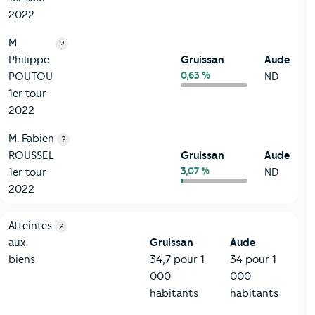
2022
M.
?
Philippe
Gruissan
Aude
0,63 %
POUTOU
ND
1er tour
2022
M. Fabien
?
ROUSSEL
Gruissan
Aude
3,07 %
1er tour
ND
2022
7-Sécurité
Critères
Gruissan
Comparé au département Aude
Atteintes
?
aux
Gruissan
Aude
biens
34,7 pour 1
34 pour 1
000
000
habitants
habitants