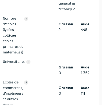
général ni
technique
Nombre
?
d'écoles
Gruissan
Aude
(lycées,
2
448
collèges,
écoles
primaires et
maternelles)
Universitaires
?
Gruissan
Aude
0
1 354
Ecoles de
?
commerces,
Gruissan
Aude
d'ingénieurs
0
111
et autres
écoles