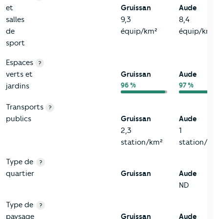
et
Gruissan
Aude
salles
9,3
8,4
de
équip/km²
équip/km²
sport
Espaces
?
verts et
Gruissan
Aude
96 %
97 %
jardins
Transports
?
publics
Gruissan
Aude
2,3
1
station/km²
station/km
Type de
?
quartier
Gruissan
Aude
ND
Type de
?
paysage
Gruissan
Aude