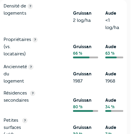
1-Immobilier
Critères
Gruissan
Comparé au département Aude
Densité de
?
logements
Gruissan
Aude
2 log/ha
<1
log/ha
Propriétaires
?
(vs.
Gruissan
Aude
66 %
63 %
locataires)
Ancienneté
?
du
Gruissan
Aude
logement
1987
1968
Résidences
?
secondaires
Gruissan
Aude
80 %
34 %
Petites
?
surfaces
Gruissan
Aude