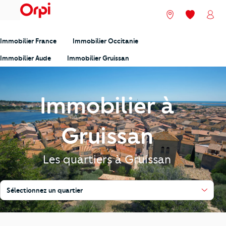
menu
Nos agences
Mes favori
Mon
Immobilier France
Immobilier Occitanie
Immobilier Aude
Immobilier Gruissan
Immobilier à
Gruissan
Les quartiers à Gruissan
Sélectionnez un quartier