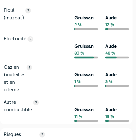
Fioul
?
(mazout)
Gruissan
Aude
2 %
12 %
Electricité
?
Gruissan
Aude
83 %
48 %
Gaz en
?
bouteilles
Gruissan
Aude
1 %
3 %
et en
citerne
Autre
?
combustible
Gruissan
Aude
11 %
15 %
9-Diagnostic risques
Critères
Gruissan
Comparé au département Aude
Risques
?