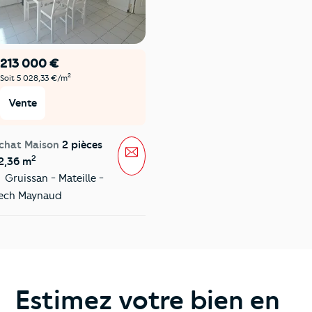
213 000 €
2
Soit 5 028,33 €/m
Vente
chat Maison
2 pièces
Message
2
2,36 m
Gruissan - Mateille -
ech Maynaud
Estimez votre bien en