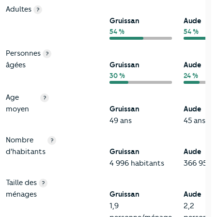
Adultes
?
Gruissan
Aude
54 %
54 %
Personnes
?
âgées
Gruissan
Aude
30 %
24 %
Age
?
moyen
Gruissan
Aude
49 ans
45 ans
Nombre
?
d'habitants
Gruissan
Aude
4 996 habitants
366 957 h
Taille des
?
ménages
Gruissan
Aude
1,9
2,2