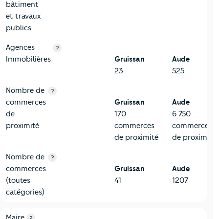
bâtiment
et travaux
publics
Agences
?
Immobilières
Gruissan
Aude
23
525
Nombre de
?
commerces
Gruissan
Aude
de
170
6 750
proximité
commerces
commerces
de proximité
de proximité
Nombre de
?
commerces
Gruissan
Aude
(toutes
41
1207
catégories)
6-Politique
Critères
Gruissan
Comparé au département Aude
Maire
?