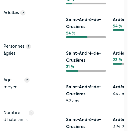
Adultes
?
Saint-André-de-
Ardèche
54 %
Cruzières
54 %
Personnes
?
âgées
Saint-André-de-
Ardèche
23 %
Cruzières
31 %
Age
?
moyen
Saint-André-de-
Ardèche
Cruzières
44 ans
52 ans
Nombre
?
d'habitants
Saint-André-de-
Ardèche
Cruzières
324 209 