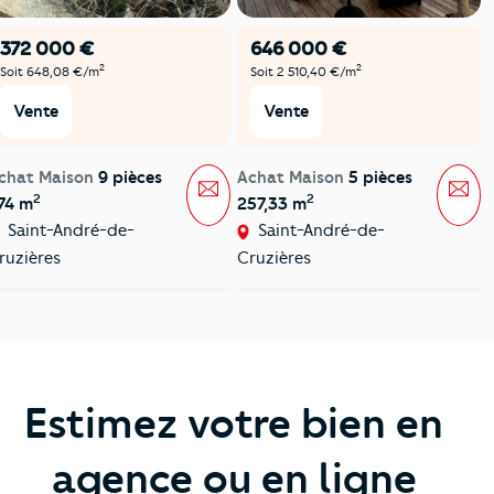
372 000 €
646 000 €
2
2
Soit 648,08 €/m
Soit 2 510,40 €/m
Vente
Vente
chat Maison
9 pièces
Achat Maison
5 pièces
Message
Mes
2
2
74 m
257,33 m
Saint-André-de-
Saint-André-de-
ruzières
Cruzières
Estimez votre bien en
agence ou en ligne