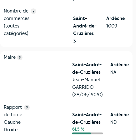
Nombre de
?
commerces
Saint-
Ardèche
(toutes
André-de-
1009
catégories)
Cruzières
3
6-Politique
Critères
Saint-André-de-Cruzières
Comparé au départ
Maire
?
Saint-André-
Ardèche
de-Cruzières
NA
Jean-Manuel
GARRIDO
(28/06/2020)
Rapport
?
de force
Saint-André-
Ardèche
Gauche-
de-Cruzières
ND
61,5 %
Droite