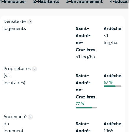
1-Immobilier
2-Habitants
3-Environnement
4-Educati
1-Immobilier
Critères
Saint-André-de-Cruzières
Comparé au départ
Densité de
?
logements
Saint-
Ardèche
André-
<1
de-
log/ha
Cruzières
<1 log/ha
Propriétaires
?
(vs.
Saint-
Ardèche
67 %
locataires)
André-
de-
Cruzières
77 %
Ancienneté
?
du
Saint-
Ardèche
logement
André-
1965