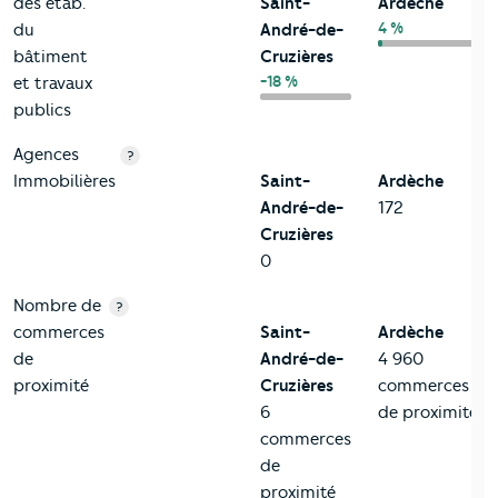
des étab.
Saint-
Ardèche
4 %
du
André-de-
bâtiment
Cruzières
-18 %
et travaux
publics
Agences
?
Immobilières
Saint-
Ardèche
André-de-
172
Cruzières
0
Nombre de
?
commerces
Saint-
Ardèche
de
André-de-
4 960
proximité
Cruzières
commerces
6
de proximité
commerces
de
proximité