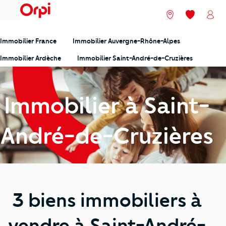
menu
Nos agences
Mes favori
Mon
Immobilier France
Immobilier Auvergne-Rhône-Alpes
Immobilier Ardèche
Immobilier Saint-André-de-Cruzières
Immobilier à Saint-
André-de-Cruzières
3 biens immobiliers à
vendre à Saint-André-