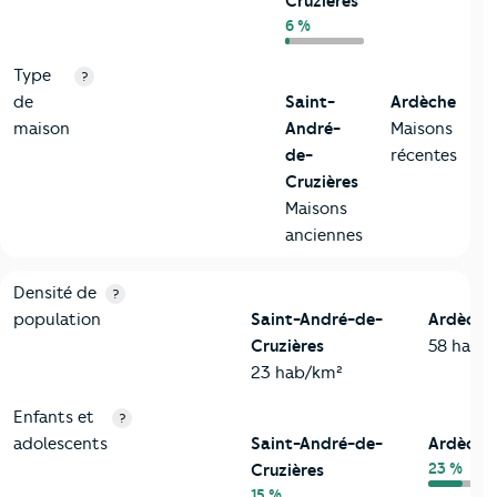
Cruzières
6 %
Type
?
de
Saint-
Ardèche
maison
André-
Maisons
de-
récentes
Cruzières
Maisons
anciennes
2-Habitants
Critères
Saint-André-de-Cruzières
Comparé au départ
Densité de
?
population
Saint-André-de-
Ardèche
Cruzières
58 hab/
23 hab/km²
Enfants et
?
adolescents
Saint-André-de-
Ardèche
23 %
Cruzières
15 %