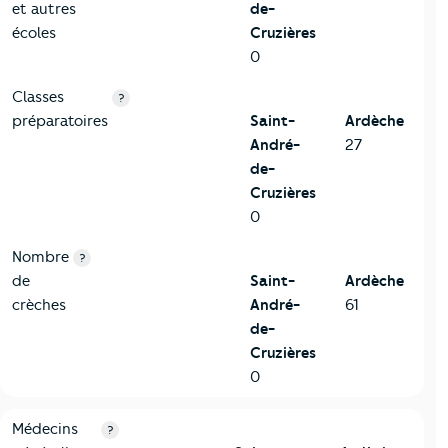
et autres
de-
écoles
Cruzières
0
Classes
?
préparatoires
Saint-
Ardèche
André-
27
de-
Cruzières
0
Nombre
?
de
Saint-
Ardèche
crèches
André-
61
de-
Cruzières
0
5-Commerces
Critères
Saint-André-de-Cruzières
Comparé au départ
Médecins
?