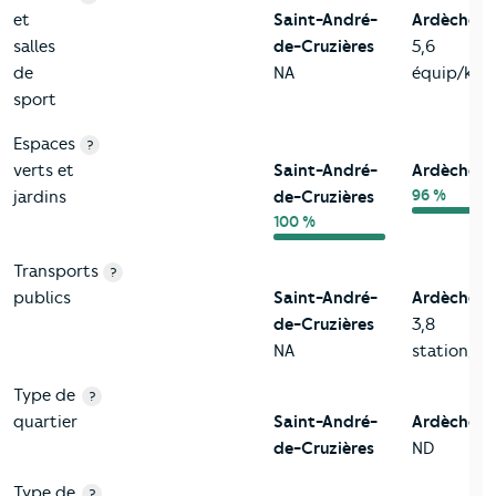
et
Saint-André-
Ardèche
salles
de-Cruzières
5,6
de
NA
équip/km²
sport
Espaces
?
verts et
Saint-André-
Ardèche
96 %
jardins
de-Cruzières
100 %
Transports
?
publics
Saint-André-
Ardèche
de-Cruzières
3,8
NA
station/k
Type de
?
quartier
Saint-André-
Ardèche
de-Cruzières
ND
Type de
?