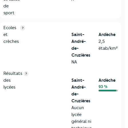
de
sport
4-Education
Critères
Saint-André-de-Cruzières
Comparé au départ
Ecoles
?
et
Saint-
Ardèche
crèches
André-
2,5
de-
étab/km²
Cruzières
NA
Résultats
?
des
Saint-
Ardèche
93 %
lycées
André-
de-
Cruzières
Aucun
lycée
général ni