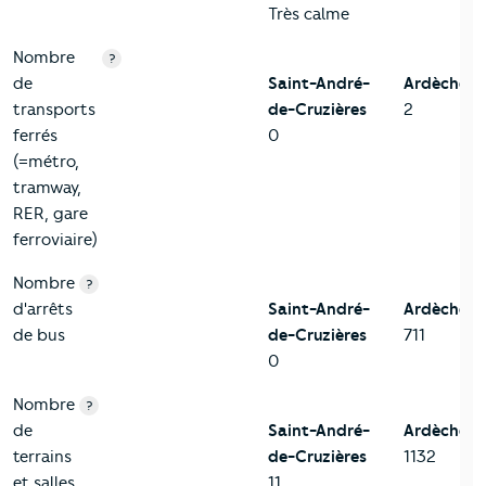
Très calme
Nombre
?
de
Saint-André-
Ardèche
transports
de-Cruzières
2
ferrés
0
(=métro,
tramway,
RER, gare
ferroviaire)
Nombre
?
d'arrêts
Saint-André-
Ardèche
de bus
de-Cruzières
711
0
Nombre
?
de
Saint-André-
Ardèche
terrains
de-Cruzières
1132
et salles
11