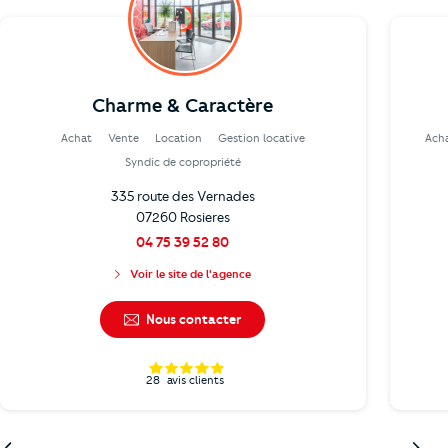
Charme & Caractère
Achat
Vente
Location
Gestion locative
Ach
Syndic de copropriété
335 route des Vernades
07260 Rosieres
04 75 39 52 80
Voir le site de l'agence
Nous contacter
28
avis clients