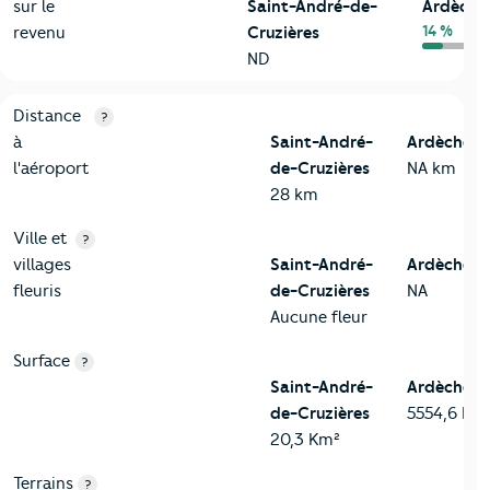
sur le
Saint-André-de-
Ardèche
14 %
revenu
Cruzières
ND
3-Environnement
Critères
Saint-André-de-Cruzières
Comparé au départ
Distance
?
à
Saint-André-
Ardèche
l'aéroport
de-Cruzières
NA km
28 km
Ville et
?
villages
Saint-André-
Ardèche
fleuris
de-Cruzières
NA
Aucune fleur
Surface
?
Saint-André-
Ardèche
de-Cruzières
5554,6 Km
20,3 Km²
Terrains
?