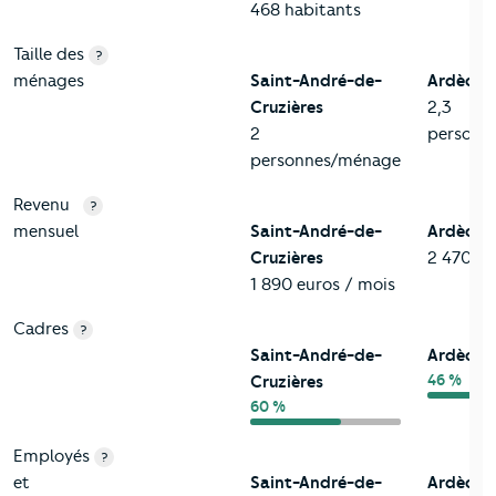
468 habitants
Taille des
?
ménages
Saint-André-de-
Ardèche
Cruzières
2,3
2
personn
personnes/ménage
Revenu
?
mensuel
Saint-André-de-
Ardèche
Cruzières
2 470 eu
1 890 euros / mois
Cadres
?
Saint-André-de-
Ardèche
46 %
Cruzières
60 %
Employés
?
et
Saint-André-de-
Ardèche