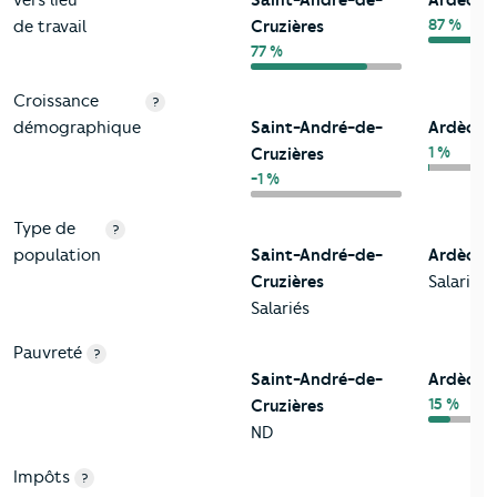
vers lieu
Saint-André-de-
Ardèche
87 %
de travail
Cruzières
77 %
Croissance
?
démographique
Saint-André-de-
Ardèche
1 %
Cruzières
-1 %
Type de
?
population
Saint-André-de-
Ardèche
Cruzières
Salariés
Salariés
Pauvreté
?
Saint-André-de-
Ardèche
15 %
Cruzières
ND
Impôts
?