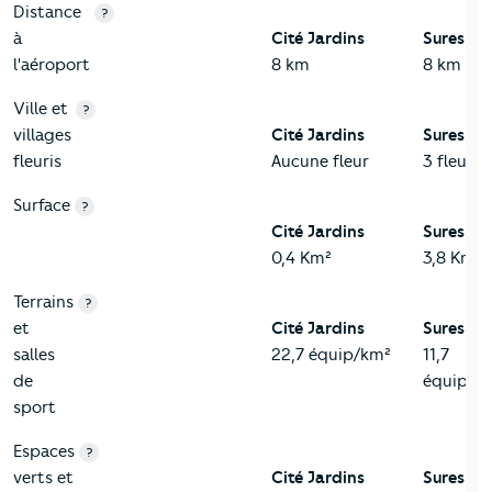
3-Environnement
Critères
Cité Jardins
Comparé à la ville de Suresnes
Distance
?
à
Cité Jardins
Suresnes
l'aéroport
8 km
8 km
Ville et
?
villages
Cité Jardins
Suresnes
fleuris
Aucune fleur
3 fleurs
Surface
?
Cité Jardins
Suresnes
0,4 Km²
3,8 Km²
Terrains
?
et
Cité Jardins
Suresnes
salles
22,7 équip/km²
11,7
de
équip/k
sport
Espaces
?
verts et
Cité Jardins
Suresnes