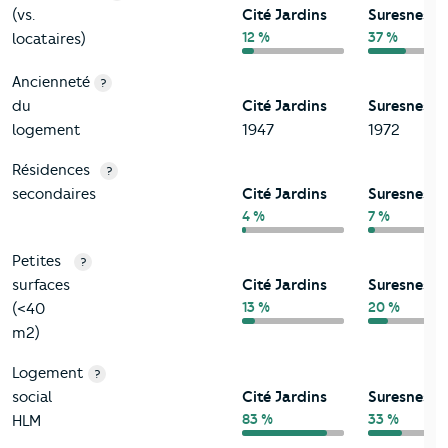
(vs.
Cité Jardins
Suresnes
12 %
37 %
locataires)
Ancienneté
?
du
Cité Jardins
Suresnes
logement
1947
1972
Résidences
?
secondaires
Cité Jardins
Suresnes
4 %
7 %
Petites
?
surfaces
Cité Jardins
Suresnes
13 %
20 %
(<40
m2)
Logement
?
social
Cité Jardins
Suresnes
83 %
33 %
HLM