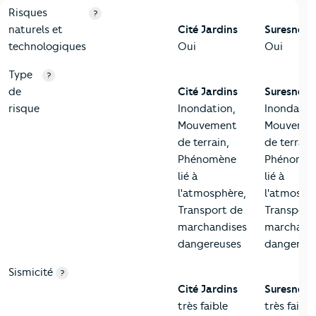
9-Diagnostic risques
Critères
Cité Jardins
Comparé à la ville de Suresnes
Risques
?
naturels et
Cité Jardins
Suresnes
technologiques
Oui
Oui
Type
?
de
Cité Jardins
Suresnes
risque
Inondation,
Inondatio
Mouvement
Mouveme
de terrain,
de terrain,
Phénomène
Phénomè
lié à
lié à
l'atmosphère,
l'atmosph
Transport de
Transport
marchandises
marchand
dangereuses
dangereu
Sismicité
?
Cité Jardins
Suresnes
très faible
très faible