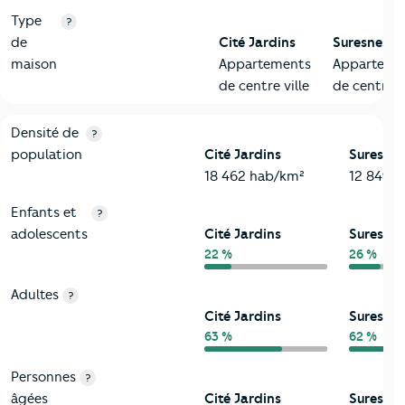
Type
?
de
Cité Jardins
Suresnes
maison
Appartements
Apparteme
de centre ville
de centre vi
2-Habitants
Critères
Cité Jardins
Comparé à la ville de Suresnes
Densité de
?
population
Cité Jardins
Suresnes
18 462 hab/km²
12 849 
Enfants et
?
adolescents
Cité Jardins
Suresnes
22 %
26 %
Adultes
?
Cité Jardins
Suresnes
63 %
62 %
Personnes
?
âgées
Cité Jardins
Suresnes