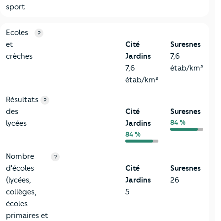
sport
4-Education
Critères
Cité Jardins
Comparé à la ville de Suresnes
Ecoles
?
et
Cité
Suresnes
crèches
Jardins
7,6
7,6
étab/km²
étab/km²
Résultats
?
des
Cité
Suresnes
84 %
lycées
Jardins
84 %
Nombre
?
d'écoles
Cité
Suresnes
(lycées,
Jardins
26
collèges,
5
écoles
primaires et