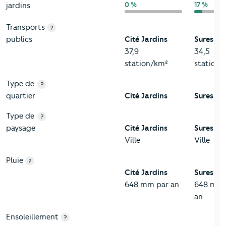
0 %
17 %
jardins
Transports
?
publics
Cité Jardins
Suresnes
37,9
34,5
station/km²
station/
Type de
?
quartier
Cité Jardins
Suresnes
Type de
?
paysage
Cité Jardins
Suresnes
Ville
Ville
Pluie
?
Cité Jardins
Suresnes
648 mm par an
648 mm 
an
Ensoleillement
?