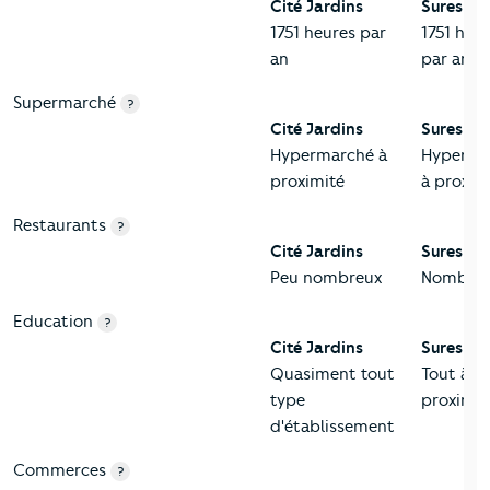
Cité Jardins
Suresnes
1751 heures par
1751 heu
an
par an
Supermarché
?
Cité Jardins
Suresnes
Hypermarché à
Hyperma
proximité
à proxim
Restaurants
?
Cité Jardins
Suresnes
Peu nombreux
Nombre
Education
?
Cité Jardins
Suresnes
Quasiment tout
Tout à
type
proximit
d'établissement
Commerces
?