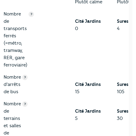
Plutôt calme
Plutôt c
Nombre
?
de
Cité Jardins
Suresnes
transports
0
4
ferrés
(=métro,
tramway,
RER, gare
ferroviaire)
Nombre
?
d'arrêts
Cité Jardins
Suresnes
de bus
15
105
Nombre
?
de
Cité Jardins
Suresnes
terrains
5
30
et salles
de