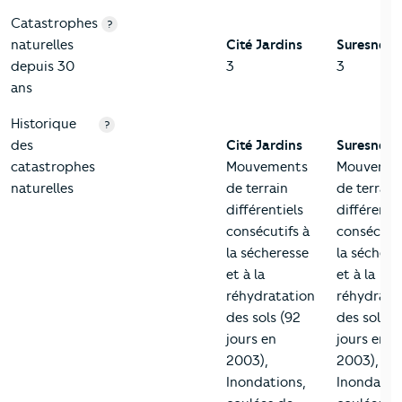
Catastrophes
?
naturelles
Cité Jardins
Suresnes
depuis 30
3
3
ans
Historique
?
des
Cité Jardins
Suresnes
catastrophes
Mouvements
Mouvemen
naturelles
de terrain
de terrain
différentiels
différentie
consécutifs à
consécutif
la sécheresse
la séchere
et à la
et à la
réhydratation
réhydrata
des sols (92
des sols (
jours en
jours en
2003),
2003),
Inondations,
Inondatio