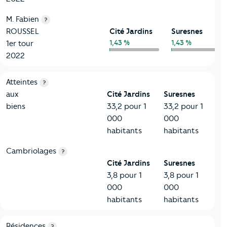
M. Fabien
?
ROUSSEL
Cité Jardins
Suresnes
1,43 %
1,43 %
1er tour
2022
7-Sécurité
Critères
Cité Jardins
Comparé à la ville de Suresnes
Atteintes
?
aux
Cité Jardins
Suresnes
biens
33,2 pour 1
33,2 pour 1
000
000
habitants
habitants
Cambriolages
?
Cité Jardins
Suresnes
3,8 pour 1
3,8 pour 1
000
000
habitants
habitants
8-Chauffage
Critères
Cité Jardins
Comparé à la ville de Suresnes
Résidences
?