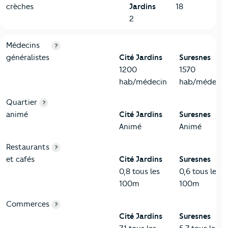
crèches
Jardins
18
2
5-Commerces
Critères
Cité Jardins
Comparé à la ville de Suresnes
Médecins
?
généralistes
Cité Jardins
Suresnes
1200
1570
hab/médecin
hab/médecin
Quartier
?
animé
Cité Jardins
Suresnes
Animé
Animé
Restaurants
?
et cafés
Cité Jardins
Suresnes
0,8 tous les
0,6 tous les
100m
100m
Commerces
?
Cité Jardins
Suresnes