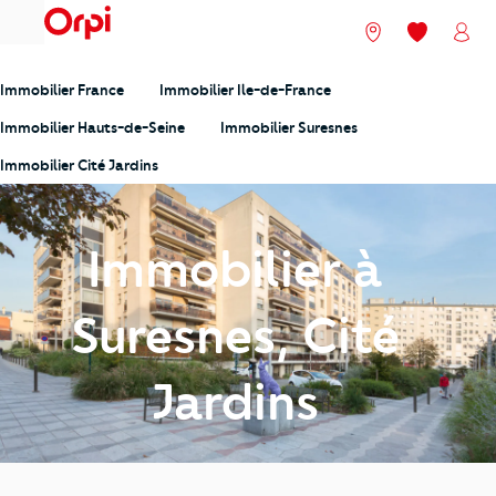
menu
Nos agences
Mes favori
Mon
Immobilier France
Immobilier Ile-de-France
Immobilier Hauts-de-Seine
Immobilier Suresnes
Immobilier Cité Jardins
Immobilier à
Suresnes, Cité
Jardins