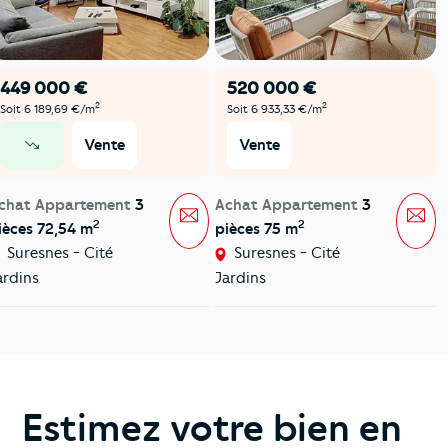
449 000 €
520 000 €
2
2
Soit 6 189,69 €/m
Soit 6 933,33 €/m
Vente
Vente
prix en baisse
chat Appartement
3
Achat Appartement
3
Message
Mes
2
2
ièces 72,54 m
pièces 75 m
Suresnes - Cité
Suresnes - Cité
ardins
Jardins
Estimez votre bien en