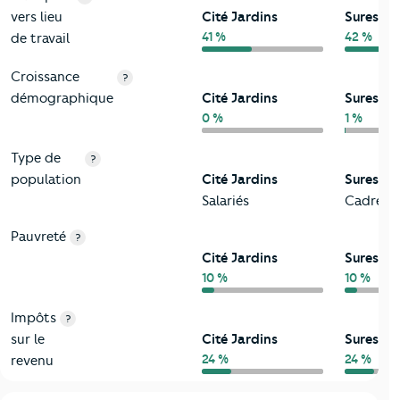
vers lieu
Cité Jardins
Suresnes
41 %
42 %
de travail
Croissance
?
démographique
Cité Jardins
Suresnes
0 %
1 %
Type de
?
population
Cité Jardins
Suresnes
Salariés
Cadres a
Pauvreté
?
Cité Jardins
Suresnes
10 %
10 %
Impôts
?
sur le
Cité Jardins
Suresnes
24 %
24 %
revenu