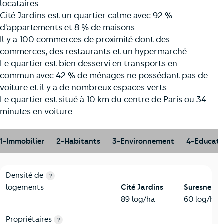
locataires.
Cité Jardins est un quartier calme avec 92 %
d'appartements et 8 % de maisons.
Il y a 100 commerces de proximité dont des
commerces, des restaurants et un hypermarché.
Le quartier est bien desservi en transports en
commun avec 42 % de ménages ne possédant pas de
voiture et il y a de nombreux espaces verts.
Le quartier est situé à 10 km du centre de Paris ou 34
minutes en voiture.
1-Immobilier
2-Habitants
3-Environnement
4-Educati
1-Immobilier
Critères
Cité Jardins
Comparé à la ville de Suresnes
Densité de
?
logements
Cité Jardins
Suresnes
89 log/ha
60 log/ha
Propriétaires
?