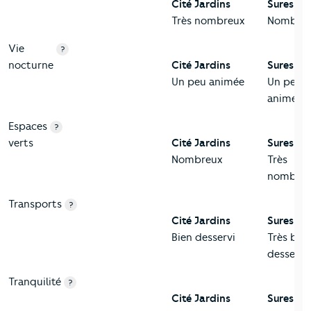
Cité Jardins
Suresnes
Très nombreux
Nombre
Vie
?
nocturne
Cité Jardins
Suresnes
Un peu animée
Un peu
animée
Espaces
?
verts
Cité Jardins
Suresnes
Nombreux
Très
nombreu
Transports
?
Cité Jardins
Suresnes
Bien desservi
Très bie
desservi
Tranquilité
?
Cité Jardins
Suresnes