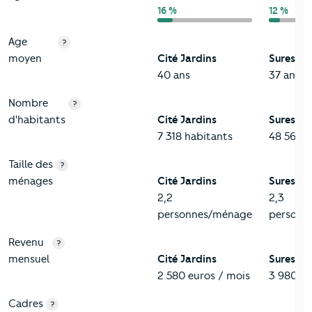
16 %
12 %
Age
?
moyen
Cité Jardins
Suresnes
40 ans
37 ans
Nombre
?
d'habitants
Cité Jardins
Suresnes
7 318 habitants
48 565 h
Taille des
?
ménages
Cité Jardins
Suresnes
2,2
2,3
personnes/ménage
personn
Revenu
?
mensuel
Cité Jardins
Suresnes
2 580 euros / mois
3 980 eu
Cadres
?