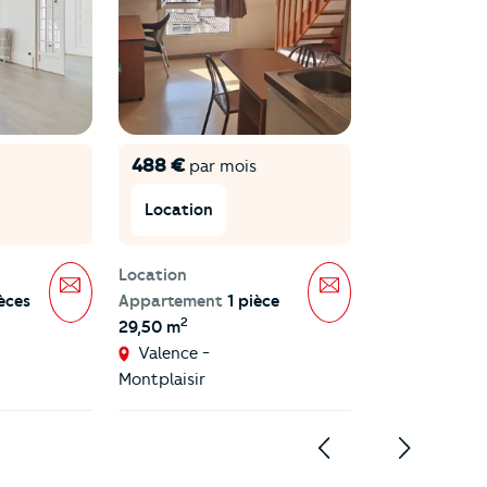
488 €
par mois
Location
Location
Message
Message
èces
Appartement
1 pièce
2
29,50 m
Valence -
Montplaisir