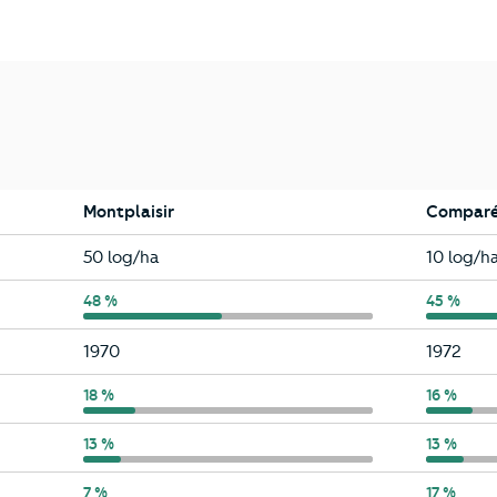
Montplaisir
Comparé 
Montplaisir
Valence
50 log/ha
10 log/h
Montplaisir
48 %
Valence
45 %
Montplaisir
Valence
1970
1972
Montplaisir
18 %
Valence
16 %
Montplaisir
13 %
Valence
13 %
Montplaisir
7 %
Valence
17 %