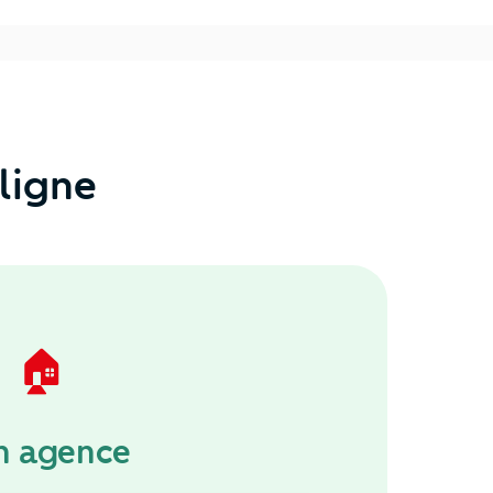
ligne
🏠
n agence