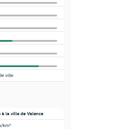
e ville
à la ville de Valence
b/km²