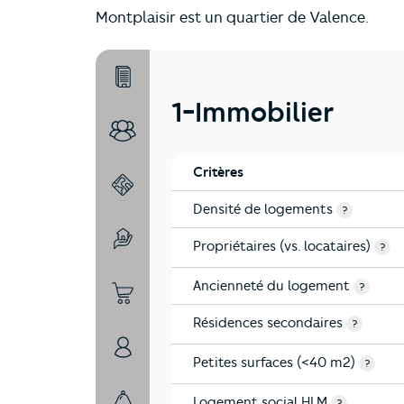
Montplaisir est un quartier de Valence.
1-Immobilier
1-Immobilier
2-Habitants
Critères
3-Environnement
Densité de logements
?
Propriétaires (vs. locataires)
4-Education
?
Ancienneté du logement
?
5-Commerces
Résidences secondaires
?
6-Politique
Petites surfaces (<40 m2)
?
Logement social HLM
?