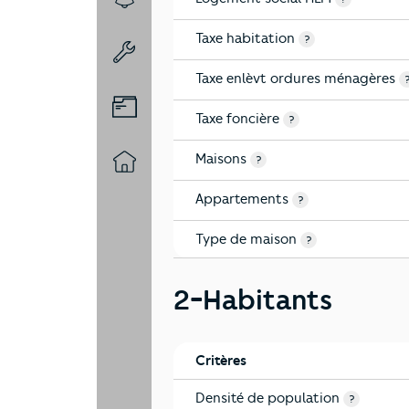
7-Sécurité
Taxe habitation
?
8-Chauffage
Taxe enlèvt ordures ménagères
9-Diagnostic risques
Taxe foncière
?
Maisons
?
10-Logement
Appartements
?
Type de maison
?
2-Habitants
Critères
Densité de population
?