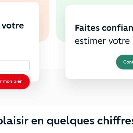
 votre
Faites confia
s
estimer votre 
Cont
r mon bien
aisir en quelques chiffre