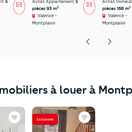
nt
3
Achat Appartement
5
Achat Immeu
Message
Message
2
2
pièces 93 m
pièces 168 m
Valence -
Valence -
Montplaisir
Montplaisir
mobiliers à louer à Montpl
Exclusivité
Favoris
Favoris