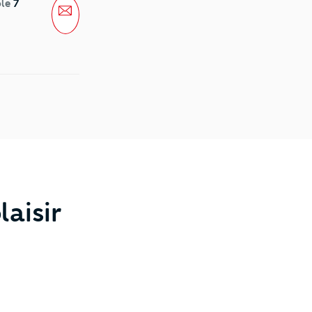
ble
7
Message
aisir