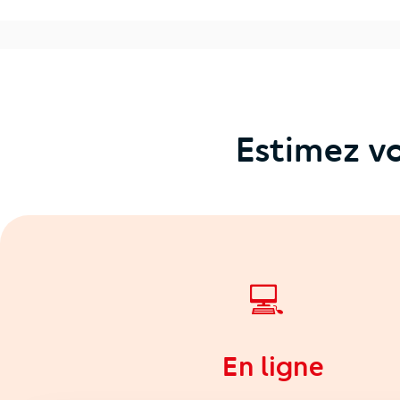
Estimez vo
💻
En ligne