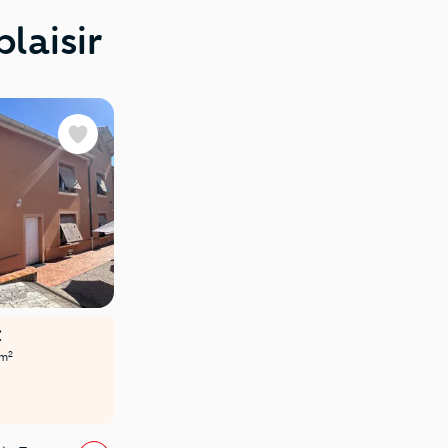
laisir
Favoris
€
2
/m