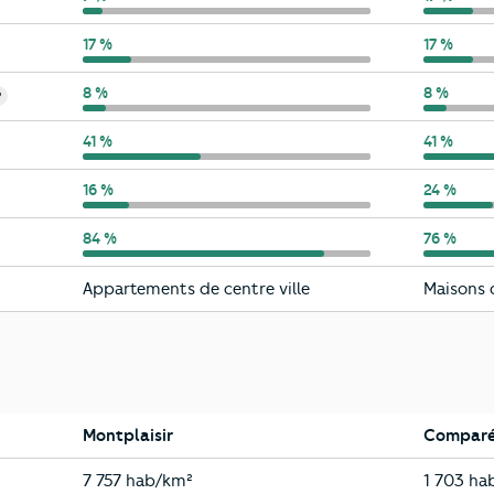
Montplaisir
17 %
Valence
17 %
Montplaisir
8 %
Valence
8 %
?
Montplaisir
41 %
Valence
41 %
Montplaisir
16 %
Valence
24 %
Montplaisir
84 %
Valence
76 %
Montplaisir
Valence
Appartements de centre ville
Maisons d
Montplaisir
Comparé 
Montplaisir
Valence
7 757 hab/km²
1 703 ha