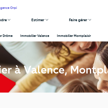
agence Orpi
ndre
Estimer
Faire gérer
er Drôme
Immobilier Valence
Immobilier Montplaisir
er à Valence, Montpla