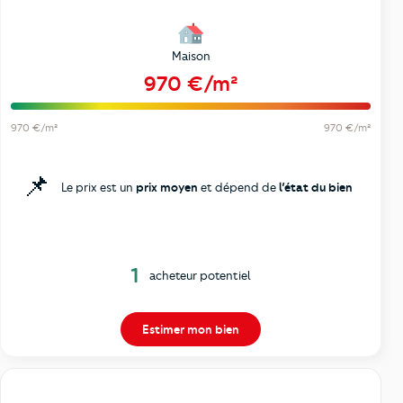
Maison
970 €/m²
970 €/m²
970 €/m²
📌
Le prix est un
prix moyen
et dépend de
l’état du bien
1
acheteur potentiel
Estimer mon bien