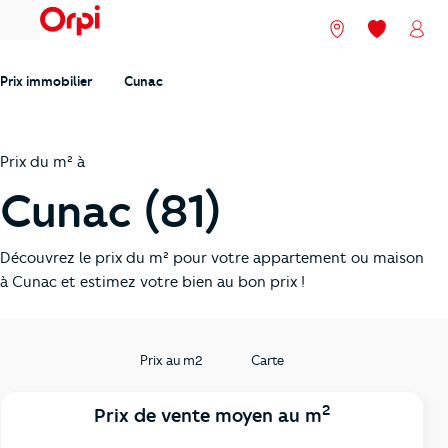
menu
Nos agences
Mes favori
Mon
Prix immobilier
Cunac
Prix du m² à
Cunac (81)
Découvrez le prix du m² pour votre appartement ou maison
à Cunac et estimez votre bien au bon prix !
Prix au m2
Carte
2
Prix de vente moyen au m