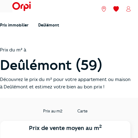
menu
Nos agences
Mes favori
Mon
Prix immobilier
Deûlémont
Prix du m² à
Deûlémont (59)
Découvrez le prix du m² pour votre appartement ou maison
à Deûlémont et estimez votre bien au bon prix !
Prix au m2
Carte
2
Prix de vente moyen au m