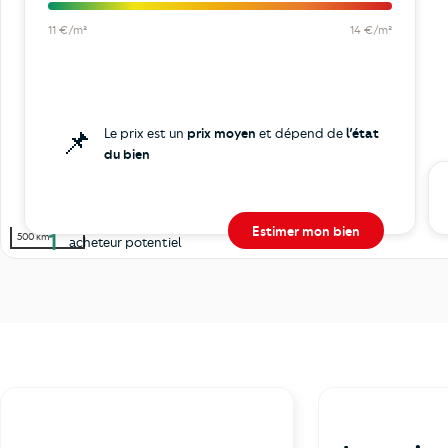
11 €/m²
14 €/m²
📌
Le prix est un
prix moyen
et dépend de
l’état
du bien
Estimer mon bien
1
500 km
acheteur potentiel