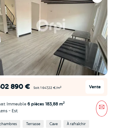
302 890 €
Vente
2
Soit 1 647,22 €/m
2
hat Immeuble
6 pièces 183,88 m
Message
ens - Est
 chambres
Terrasse
Cave
À rafraîchir