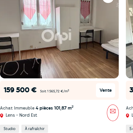
159 500 €
Vente
2
Soit 1 565,72 €/m
2
Achat Immeuble
4 pièces 101,87 m
Ac
Message
Lens - Nord Est
L
Studio
À rafraîchir
5