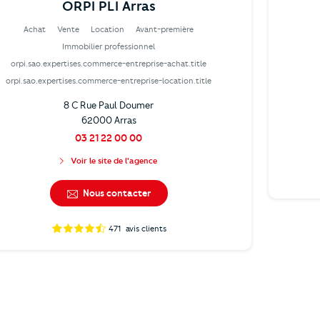
ORPI PLI Arras
Achat
Vente
Location
Avant-première
Immobilier professionnel
orpi.sao.expertises.commerce-entreprise-achat.title
orpi.sao.expertises.commerce-entreprise-location.title
8 C Rue Paul Doumer
62000 Arras
03 21 22 00 00
Voir le site de l'agence
Nous contacter
471
avis clients