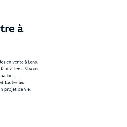
tre à
es en vente à Lens.
aut à Lens. Si vous
uartier,
et toutes les
n projet de vie.