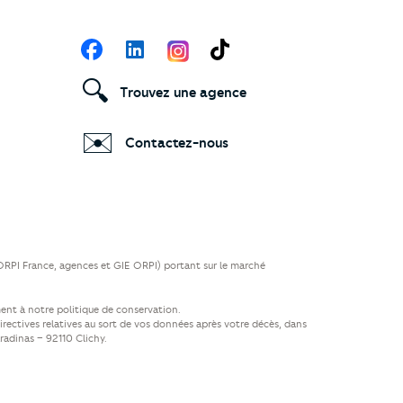
Suivez-nous
Facebook
LinkedIn
TikTok
🔍
Trouvez une agence
✉️
Contactez-nous
(ORPI France, agences et GIE ORPI) portant sur le marché
ent à notre politique de conservation.
directives relatives au sort de vos données après votre décès, dans
aradinas – 92110 Clichy.