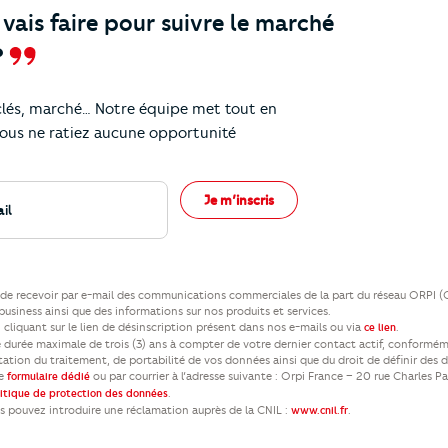
ais faire pour suivre le marché
?
 clés, marché… Notre équipe met tout en
eils !
ous ne ratiez aucune opportunité
Je m’inscris
ez de recevoir par e-mail des communications commerciales de la part du réseau ORPI 
usiness ainsi que des informations sur nos produits et services.
cliquant sur le lien de désinscription présent dans nos e-mails ou via
.
ce lien
durée maximale de trois (3) ans à compter de votre dernier contact actif, conformém
itation du traitement, de portabilité de vos données ainsi que du droit de définir des 
re
ou par courrier à l’adresse suivante : Orpi France – 20 rue Charles P
formulaire dédié
.
litique de protection des données
us pouvez introduire une réclamation auprès de la CNIL :
.
www.cnil.fr