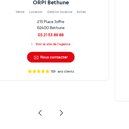
ORPI Bethune
Vente
Location
Gestion locative
Achat
215 Place Joffre
62400 Bethune
03 21 53 89 88
Voir le site de l'agence
Nous contacter
159
avis clients