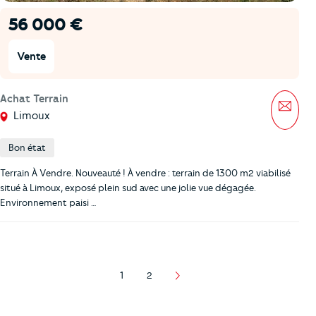
56 000 €
Vente
Achat Terrain
Mess
Limoux
Bon état
Terrain À Vendre. Nouveauté ! À vendre : terrain de 1300 m2 viabilisé
situé à Limoux, exposé plein sud avec une jolie vue dégagée.
Environnement paisi …
1
2
Page
Page