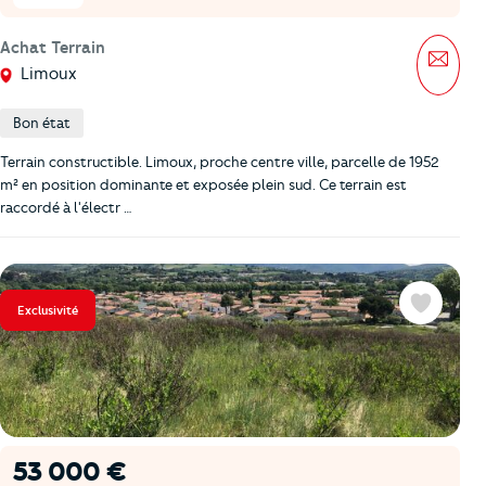
Achat Terrain
Mess
Limoux
Bon état
Terrain constructible. Limoux, proche centre ville, parcelle de 1952
m² en position dominante et exposée plein sud. Ce terrain est
raccordé à l'électr …
Exclusivité
Favoris
53 000 €