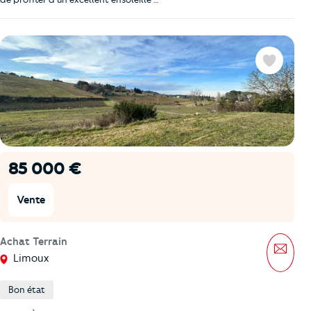
Favoris
85 000 €
Vente
Achat Terrain
Mess
Limoux
Bon état