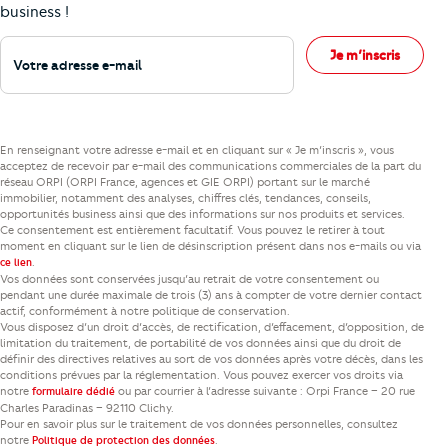
business !
Votre adresse e-mail
Je m’inscris
En renseignant votre adresse e-mail et en cliquant sur « Je m’inscris », vous
acceptez de recevoir par e-mail des communications commerciales de la part du
réseau ORPI (ORPI France, agences et GIE ORPI) portant sur le marché
immobilier, notamment des analyses, chiffres clés, tendances, conseils,
opportunités business ainsi que des informations sur nos produits et services.
Ce consentement est entièrement facultatif. Vous pouvez le retirer à tout
moment en cliquant sur le lien de désinscription présent dans nos e-mails ou via
.
ce lien
Vos données sont conservées jusqu’au retrait de votre consentement ou
pendant une durée maximale de trois (3) ans à compter de votre dernier contact
actif, conformément à notre politique de conservation.
Vous disposez d’un droit d’accès, de rectification, d’effacement, d’opposition, de
limitation du traitement, de portabilité de vos données ainsi que du droit de
définir des directives relatives au sort de vos données après votre décès, dans les
conditions prévues par la réglementation. Vous pouvez exercer vos droits via
notre
ou par courrier à l’adresse suivante : Orpi France – 20 rue
formulaire dédié
Charles Paradinas – 92110 Clichy.
Pour en savoir plus sur le traitement de vos données personnelles, consultez
notre
.
Politique de protection des données