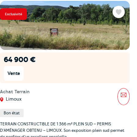
Exclusivité
Favoris
64 900 €
Vente
Achat Terrain
Mess
Limoux
Bon état
TERRAIN CONSTRUCTIBLE DE 1 366 m² PLEIN SUD – PERMIS
D'AMÉNAGER OBTENU – LIMOUX. Son exposition plein sud permet
de profiter d’un excellent ensoleille …