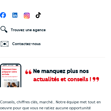
Suivez-nous
Facebook
LinkedIn
TikTok
🔍
Trouvez une agence
✉️
Contactez-nous
Ne manquez plus nos
actualités et conseils !
Comment je vais faire pour suivre le marc
Conseils, chiffres clés, marché… Notre équipe met tout en
oeuvre pour que vous ne ratiez aucune opportunité