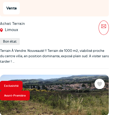
Vente
Achat Terrain
Mess
Limoux
Bon état
Terrain À Vendre. Nouveauté !! Terrain de 1000 m2, viabilisé proche
du centre ville, en position dominante, exposé plein sud. A visiter sans
tarder ! …
Exclusivité
Favoris
Avant-Première