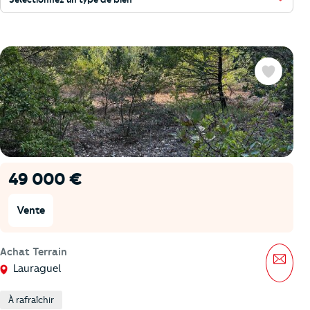
Favoris
49 000 €
Vente
Achat Terrain
Mess
Lauraguel
À rafraîchir