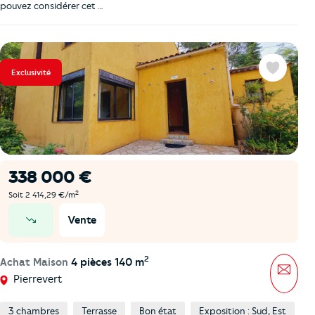
pouvez considérer cet …
Exclusivité
Favoris
338 000 €
2
Soit 2 414,29 €/m
Vente
prix en baisse
2
Achat Maison
4 pièces 140 m
Mess
Pierrevert
3 chambres
Terrasse
Bon état
Exposition : Sud, Est