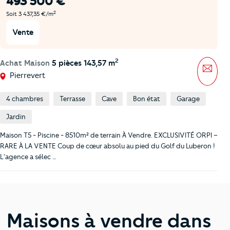
493 500 €
2
Soit 3 437,35 €/m
Vente
2
Achat Maison
5 pièces 143,57 m
Mess
Pierrevert
4 chambres
Terrasse
Cave
Bon état
Garage
Jardin
Maison T5 - Piscine - 8510m² de terrain À Vendre. EXCLUSIVITÉ ORPI –
RARE À LA VENTE Coup de cœur absolu au pied du Golf du Luberon !
L'agence a sélec …
Maisons à vendre dans