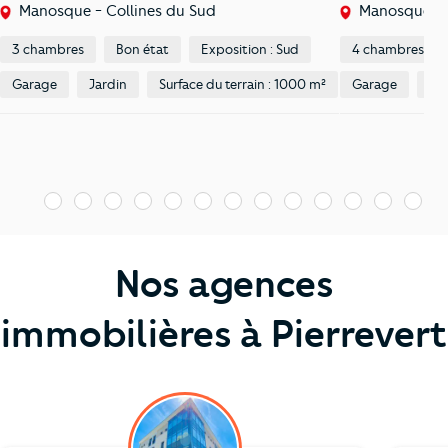
Manosque - Collines du Sud
Manosque - C
3 chambres
Bon état
Exposition : Sud
4 chambres
Garage
Jardin
Surface du terrain : 1000 m²
Garage
Jar
1
2
3
4
5
6
7
8
9
10
11
12
13
1
Nos agences
immobilières à Pierrevert