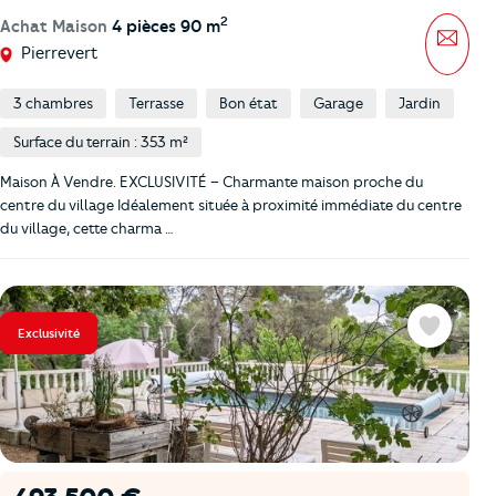
2
Achat Maison
4 pièces 90 m
Mess
Pierrevert
3 chambres
Terrasse
Bon état
Garage
Jardin
Surface du terrain : 353 m²
Maison À Vendre. EXCLUSIVITÉ – Charmante maison proche du
centre du village Idéalement située à proximité immédiate du centre
du village, cette charma …
Exclusivité
Favoris