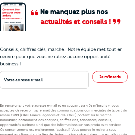
Ne manquez plus nos
actualités et conseils !
Comment je vais faire pour suivre le marc
Conseils, chiffres clés, marché… Notre équipe met tout en
oeuvre pour que vous ne ratiez aucune opportunité
business !
Votre adresse e-mail
Je m’inscris
En renseignant votre adresse e-mail et en cliquant sur « Je m’inscris », vous
acceptez de recevoir par e-mail des communications commerciales de la part du
réseau ORPI (ORPI France, agences et GIE ORPI) portant sur le marché
immobilier, notamment des analyses, chiffres clés, tendances, conseils,
opportunités business ainsi que des informations sur nos produits et services.
Ce consentement est entièrement facultatif. Vous pouvez le retirer à tout
moment en cliquant sur le lien de désinscription présent dans nos e-mails ou via