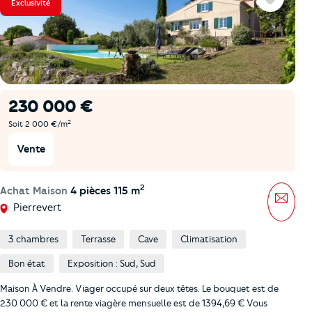
Exclusivité
Favoris
230 000 €
2
Soit 2 000 €/m
Vente
2
Achat Maison
4 pièces 115 m
Mess
Pierrevert
3 chambres
Terrasse
Cave
Climatisation
Bon état
Exposition : Sud, Sud
Maison À Vendre. Viager occupé sur deux têtes. Le bouquet est de
230 000 € et la rente viagère mensuelle est de 1394,69 € Vous