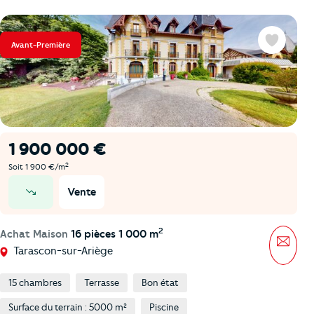
Avant-Première
Favoris
1 900 000 €
2
Soit 1 900 €/m
Vente
prix en baisse
2
Achat Maison
16 pièces 1 000 m
Mess
Tarascon-sur-Ariège
15 chambres
Terrasse
Bon état
Surface du terrain : 5000 m²
Piscine