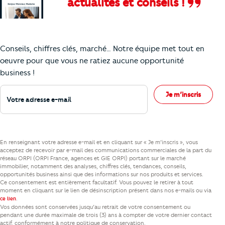
actualités et conseils !
Comment je vais faire pour suivre le marc
Conseils, chiffres clés, marché… Notre équipe met tout en
oeuvre pour que vous ne ratiez aucune opportunité
business !
Votre adresse e-mail
Je m’inscris
En renseignant votre adresse e-mail et en cliquant sur « Je m’inscris », vous
acceptez de recevoir par e-mail des communications commerciales de la part du
réseau ORPI (ORPI France, agences et GIE ORPI) portant sur le marché
immobilier, notamment des analyses, chiffres clés, tendances, conseils,
opportunités business ainsi que des informations sur nos produits et services.
Ce consentement est entièrement facultatif. Vous pouvez le retirer à tout
moment en cliquant sur le lien de désinscription présent dans nos e-mails ou via
.
ce lien
Vos données sont conservées jusqu’au retrait de votre consentement ou
pendant une durée maximale de trois (3) ans à compter de votre dernier contact
actif, conformément à notre politique de conservation.