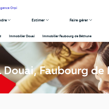
agence Orpi
ndre
Estimer
Faire gérer
d
Immobilier Douai
Immobilier Faubourg de Béthune
à Douai, Faubourg de