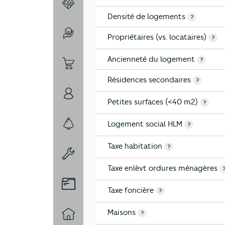
3-Environnement
Densité de logements
?
Propriétaires (vs. locataires)
4-Education
?
Ancienneté du logement
?
5-Commerces
Résidences secondaires
?
6-Politique
Petites surfaces (<40 m2)
?
Logement social HLM
?
7-Sécurité
Taxe habitation
?
8-Chauffage
Taxe enlèvt ordures ménagères
9-Diagnostic risques
Taxe foncière
?
Maisons
?
10-Logement