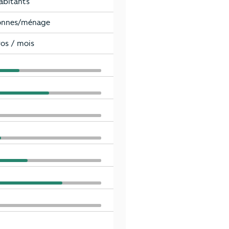
abitants
sonnes/ménage
ros / mois