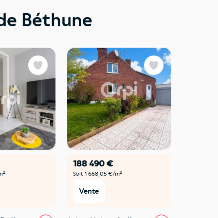
 de Béthune
Favoris
Favoris
188 490 €
2
2
/m
Soit 1 668,05 €/m
Vente