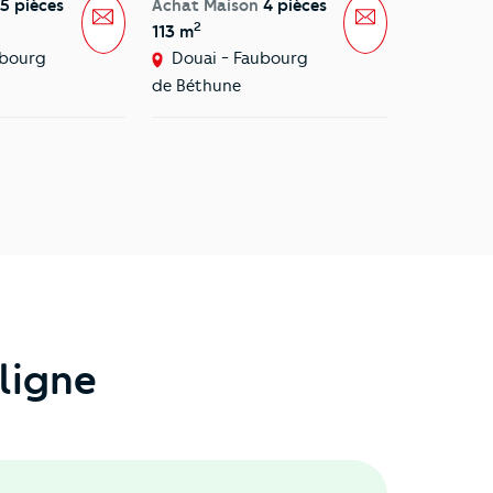
5 pièces
Achat Maison
4 pièces
Message
Message
2
113 m
ubourg
Douai - Faubourg
de Béthune
ligne