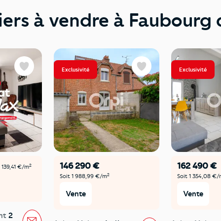
iers à vendre à Faubourg
Exclusivité
Exclusivité
Favoris
Favoris
146 290 €
162 490 €
2
2 139,41 €/m
2
Soit 1 988,99 €/m
Soit 1 354,08 €
Vente
Vente
nt
2
Message