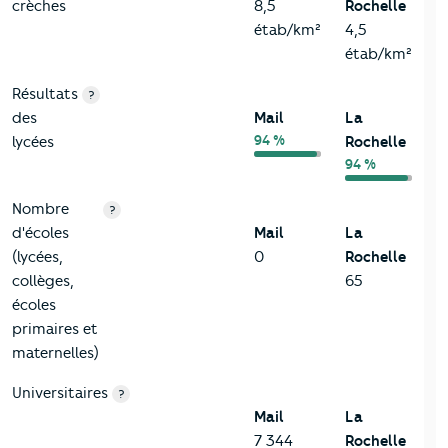
crèches
8,5
Rochelle
étab/km²
4,5
étab/km²
Résultats
?
des
Mail
La
94 %
lycées
Rochelle
94 %
Nombre
?
d'écoles
Mail
La
(lycées,
0
Rochelle
collèges,
65
écoles
primaires et
maternelles)
Universitaires
?
Mail
La
7 344
Rochelle