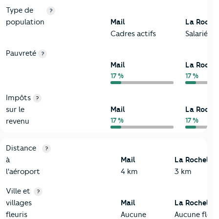
Type de
?
population
Mail
La Rochel
Cadres actifs
Salariés
Pauvreté
?
Mail
La Rochel
17 %
17 %
Impôts
?
sur le
Mail
La Rochel
17 %
17 %
revenu
3-Environnement
Critères
Mail
Comparé à la ville de La Rochelle
Distance
?
à
Mail
La Rochelle
l'aéroport
4 km
3 km
Ville et
?
villages
Mail
La Rochelle
fleuris
Aucune
Aucune fleur