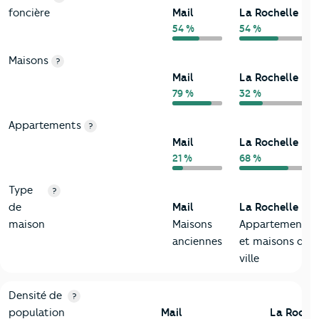
foncière
Mail
La Rochelle
54 %
54 %
Maisons
?
Mail
La Rochelle
79 %
32 %
Appartements
?
Mail
La Rochelle
21 %
68 %
Type
?
de
Mail
La Rochelle
maison
Maisons
Appartements
anciennes
et maisons de
ville
2-Habitants
Critères
Mail
Comparé à la ville de La Rochelle
Densité de
?
population
Mail
La Rochel