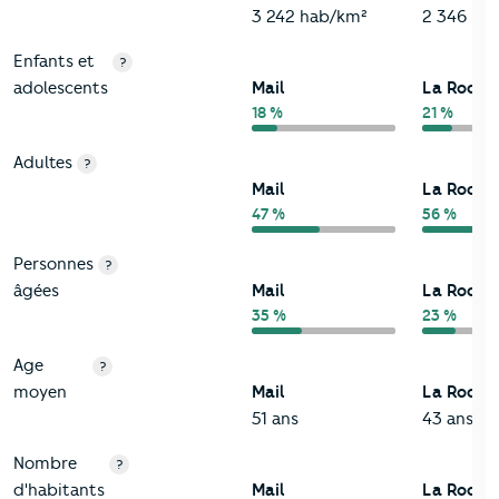
3 242 hab/km²
2 346 ha
Enfants et
?
adolescents
Mail
La Rochel
18 %
21 %
Adultes
?
Mail
La Rochel
47 %
56 %
Personnes
?
âgées
Mail
La Rochel
35 %
23 %
Age
?
moyen
Mail
La Rochel
51 ans
43 ans
Nombre
?
d'habitants
Mail
La Rochel