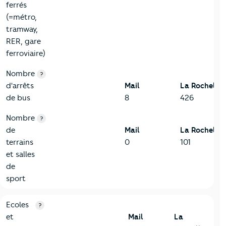
ferrés
(=métro,
tramway,
RER, gare
ferroviaire)
Nombre
?
d'arrêts
Mail
La Rochelle
de bus
8
426
Nombre
?
de
Mail
La Rochelle
terrains
0
101
et salles
de
sport
4-Education
Critères
Mail
Comparé à la ville de La Rochelle
Ecoles
?
et
Mail
La