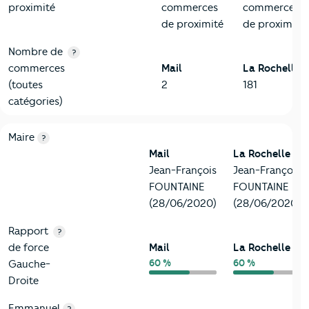
proximité
commerces
commerces
de proximité
de proximité
Nombre de
?
commerces
Mail
La Rochelle
(toutes
2
181
catégories)
6-Politique
Critères
Mail
Comparé à la ville de La Rochelle
Maire
?
Mail
La Rochelle
Jean-François
Jean-François
FOUNTAINE
FOUNTAINE
(28/06/2020)
(28/06/2020)
Rapport
?
de force
Mail
La Rochelle
60 %
60 %
Gauche-
Droite
Emmanuel
?