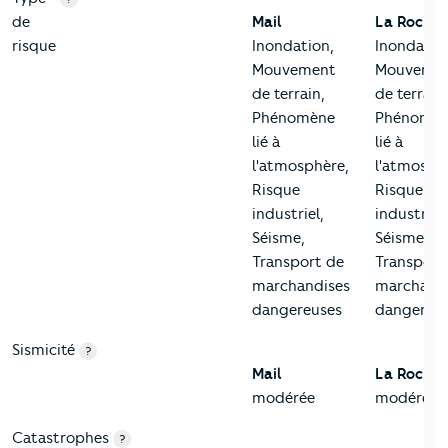
de
Mail
La Rochel
risque
Inondation,
Inondatio
Mouvement
Mouveme
de terrain,
de terrain,
Phénomène
Phénomè
lié à
lié à
l'atmosphère,
l'atmosph
Risque
Risque
industriel,
industriel,
Séisme,
Séisme,
Transport de
Transport
marchandises
marchand
dangereuses
dangereu
Sismicité
?
Mail
La Rochel
modérée
modérée
Catastrophes
?