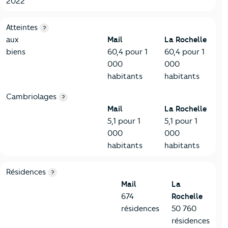
2022
7-Sécurité
Critères
Mail
Comparé à la ville de La Rochelle
Atteintes
?
aux
Mail
La Rochelle
biens
60,4 pour 1
60,4 pour 1
000
000
habitants
habitants
Cambriolages
?
Mail
La Rochelle
5,1 pour 1
5,1 pour 1
000
000
habitants
habitants
8-Chauffage
Critères
Mail
Comparé à la ville de La Rochelle
Résidences
?
Mail
La
674
Rochelle
résidences
50 760
résidences