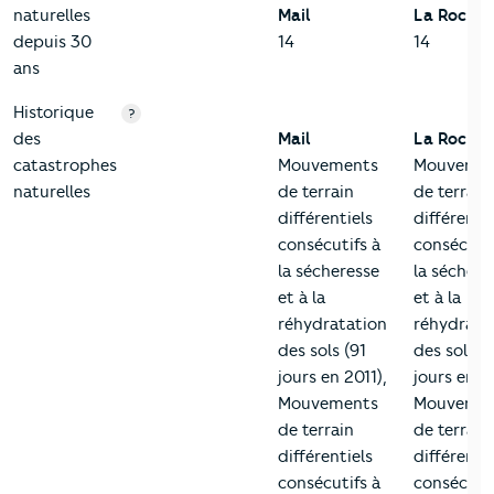
naturelles
Mail
La Rochel
depuis 30
14
14
ans
Historique
?
des
Mail
La Rochel
catastrophes
Mouvements
Mouvemen
naturelles
de terrain
de terrain
différentiels
différentie
consécutifs à
consécutif
la sécheresse
la séchere
et à la
et à la
réhydratation
réhydrata
des sols (91
des sols (
jours en 2011),
jours en 20
Mouvements
Mouvemen
de terrain
de terrain
différentiels
différentie
consécutifs à
consécutif