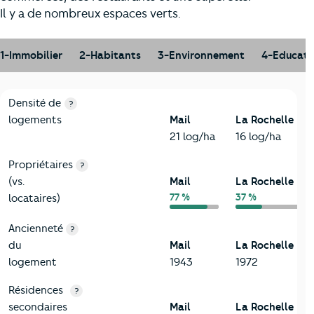
Il y a de nombreux espaces verts.
1-Immobilier
2-Habitants
3-Environnement
4-Educati
1-Immobilier
Critères
Mail
Comparé à la ville de La Rochelle
Densité de
?
logements
Mail
La Rochelle
21 log/ha
16 log/ha
Propriétaires
?
(vs.
Mail
La Rochelle
77 %
37 %
locataires)
Ancienneté
?
du
Mail
La Rochelle
logement
1943
1972
Résidences
?
secondaires
Mail
La Rochelle