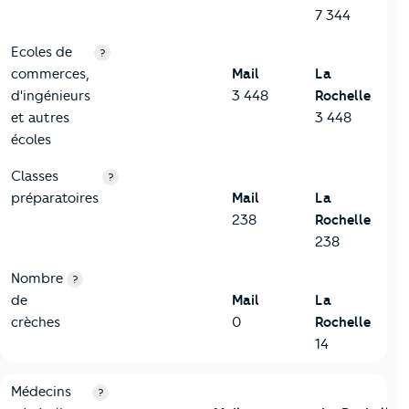
7 344
Ecoles de
?
commerces,
Mail
La
d'ingénieurs
3 448
Rochelle
et autres
3 448
écoles
Classes
?
préparatoires
Mail
La
238
Rochelle
238
Nombre
?
de
Mail
La
crèches
0
Rochelle
14
5-Commerces
Critères
Mail
Comparé à la ville de La Rochelle
Médecins
?