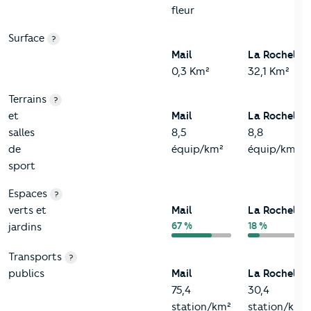
fleur
Surface
?
Mail
La Rochelle
0,3 Km²
32,1 Km²
Terrains
?
et
Mail
La Rochelle
salles
8,5
8,8
de
équip/km²
équip/km²
sport
Espaces
?
verts et
Mail
La Rochelle
67 %
18 %
jardins
Transports
?
publics
Mail
La Rochelle
75,4
30,4
station/km²
station/km²