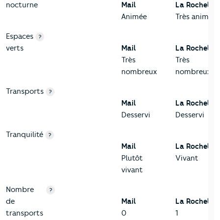
nocturne
Mail
La Rochelle
Animée
Très animée
Espaces
?
verts
Mail
La Rochelle
Très
Très
nombreux
nombreux
Transports
?
Mail
La Rochelle
Desservi
Desservi
Tranquilité
?
Mail
La Rochelle
Plutôt
Vivant
vivant
Nombre
?
de
Mail
La Rochelle
transports
0
1