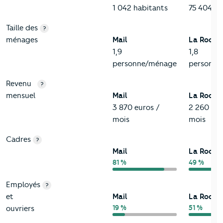
1 042 habitants
75 404 ha
Taille des
?
ménages
Mail
La Rochel
1,9
1,8
personne/ménage
personne
Revenu
?
mensuel
Mail
La Rochel
3 870 euros /
2 260 eur
mois
mois
Cadres
?
Mail
La Rochel
81 %
49 %
Employés
?
et
Mail
La Rochel
19 %
51 %
ouvriers