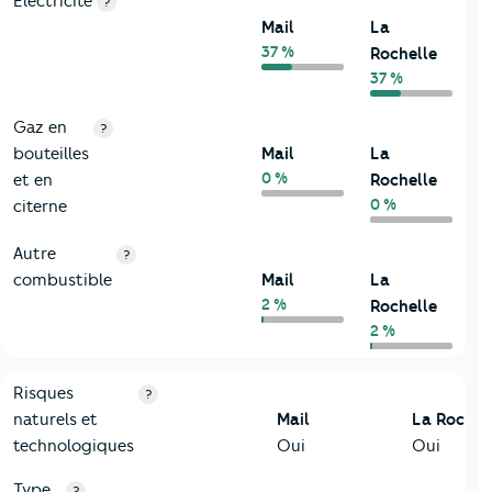
Electricité
?
Mail
La
37 %
Rochelle
37 %
Gaz en
?
bouteilles
Mail
La
0 %
et en
Rochelle
0 %
citerne
Autre
?
combustible
Mail
La
2 %
Rochelle
2 %
9-Diagnostic risques
Critères
Mail
Comparé à la ville de La Rochelle
Risques
?
naturels et
Mail
La Rochel
technologiques
Oui
Oui
Type
?