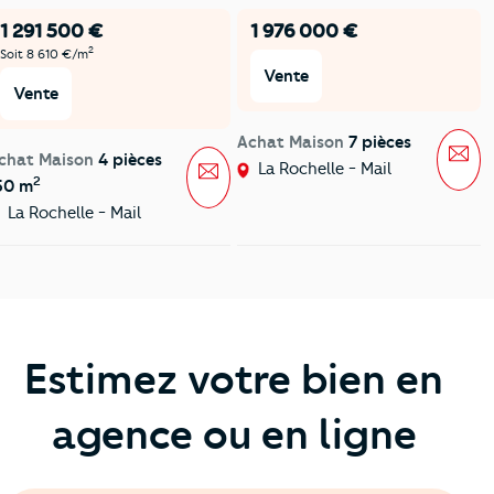
1 291 500 €
1 976 000 €
2
Soit 8 610 €/m
Vente
Vente
Achat Maison
7 pièces
Mes
chat Maison
4 pièces
Message
La Rochelle - Mail
2
50 m
La Rochelle - Mail
Estimez votre bien en
agence ou en ligne