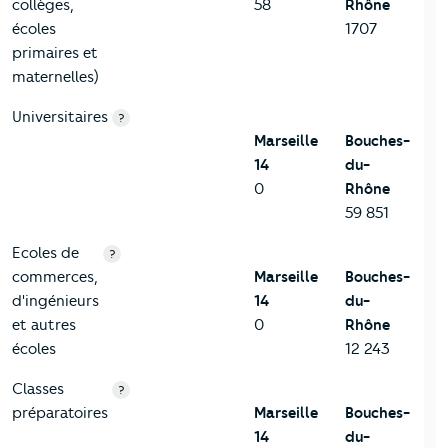
collèges,
58
Rhône
écoles
1707
primaires et
maternelles)
Universitaires
?
Marseille
Bouches-
14
du-
0
Rhône
59 851
Ecoles de
?
commerces,
Marseille
Bouches-
d'ingénieurs
14
du-
et autres
0
Rhône
écoles
12 243
Classes
?
préparatoires
Marseille
Bouches-
14
du-