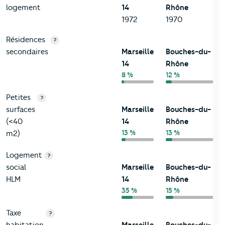
logement
14
Rhône
1972
1970
Résidences
?
secondaires
Marseille
Bouches-du-
14
Rhône
8 %
12 %
Petites
?
surfaces
Marseille
Bouches-du-
(<40
14
Rhône
13 %
13 %
m2)
Logement
?
social
Marseille
Bouches-du-
HLM
14
Rhône
35 %
15 %
Taxe
?