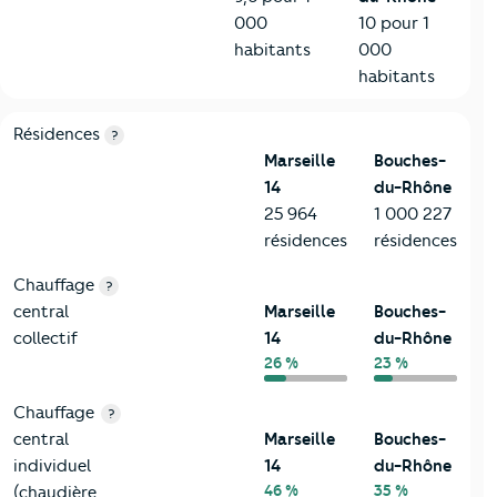
000
10 pour 1
habitants
000
habitants
8-Chauffage
Critères
Marseille 14
Comparé au département Bouches
Résidences
?
Marseille
Bouches-
14
du-Rhône
25 964
1 000 227
résidences
résidences
Chauffage
?
central
Marseille
Bouches-
collectif
14
du-Rhône
26 %
23 %
Chauffage
?
central
Marseille
Bouches-
individuel
14
du-Rhône
46 %
35 %
(chaudière