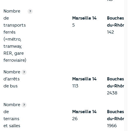
Nombre
?
de
Marseille 14
Bouches-
transports
5
du-Rhône
ferrés
142
(=métro,
tramway,
RER, gare
ferroviaire)
Nombre
?
d'arrêts
Marseille 14
Bouches-
de bus
113
du-Rhône
2438
Nombre
?
de
Marseille 14
Bouches-
terrains
26
du-Rhône
et salles
1966