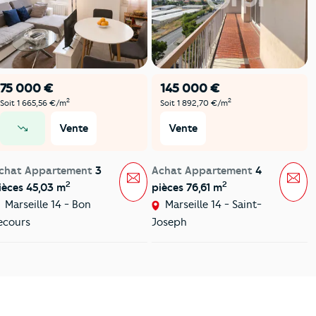
75 000 €
145 000 €
2
2
Soit 1 665,56 €/m
Soit 1 892,70 €/m
Vente
Vente
prix en baisse
chat Appartement
3
Achat Appartement
4
Message
Mes
2
2
ièces 45,03 m
pièces 76,61 m
Marseille 14 - Bon
Marseille 14 - Saint-
ecours
Joseph