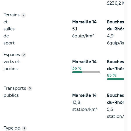
5236,2 Km²
Terrains
?
et
Marseille 14
Bouches-
salles
5,1
du-Rhône
de
équip/km²
4,9
sport
équip/km²
Espaces
?
verts et
Marseille 14
Bouches-
36 %
jardins
du-Rhône
85 %
Transports
?
publics
Marseille 14
Bouches-
13,8
du-Rhône
station/km²
5,5
station/km
Type de
?