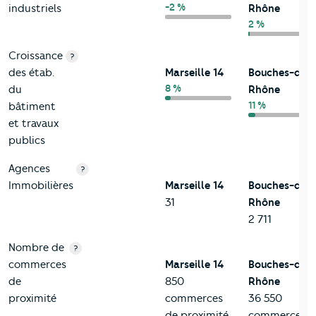
-2 %
industriels
Rhône
2 %
Croissance
?
des étab.
Marseille 14
Bouches-du-
8 %
du
Rhône
11 %
bâtiment
et travaux
publics
Agences
?
Immobilières
Marseille 14
Bouches-du-
31
Rhône
2 711
Nombre de
?
commerces
Marseille 14
Bouches-du-
de
850
Rhône
proximité
commerces
36 550
de proximité
commerces