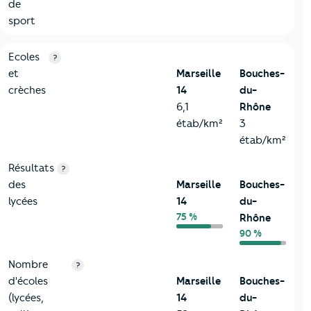
de
sport
4-Education
Critères
Marseille 14
Comparé au département Bouches
Ecoles
?
et
Marseille
Bouches-
crèches
14
du-
6,1
Rhône
étab/km²
3
étab/km²
Résultats
?
des
Marseille
Bouches-
lycées
14
du-
75 %
Rhône
90 %
Nombre
?
d'écoles
Marseille
Bouches-
(lycées,
14
du-