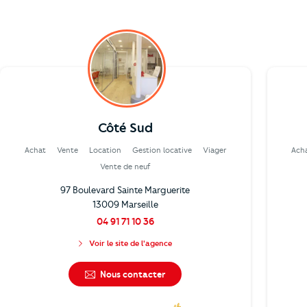
Côté Sud
Achat
Vente
Location
Gestion locative
Viager
Ach
Vente de neuf
97 Boulevard Sainte Marguerite
13009 Marseille
04 91 71 10 36
Voir le site de l'agence
Nous contacter