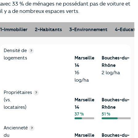
avec 33 % de ménages ne possédant pas de voiture et
il y a de nombreux espaces verts.
1-Immobilier
2-Habitants
3-Environnement
4-Educati
1-Immobilier
Critères
Marseille 14
Comparé au département Bouches
Densité de
?
logements
Marseille
Bouches-du-
14
Rhône
16
2 log/ha
log/ha
Propriétaires
?
(vs.
Marseille
Bouches-du-
locataires)
14
Rhône
37 %
51 %
Ancienneté
?
du
Marseille
Bouches-du-