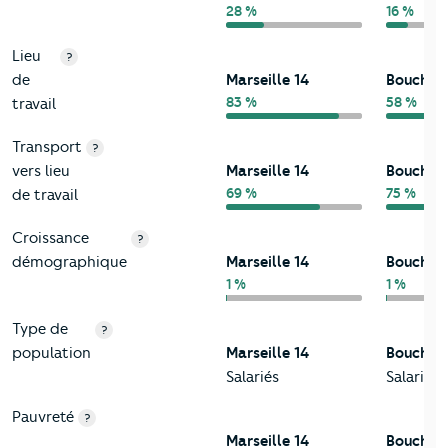
28 %
16 %
Lieu
?
de
Marseille 14
Bouches
83 %
58 %
travail
Transport
?
vers lieu
Marseille 14
Bouches
69 %
75 %
de travail
Croissance
?
démographique
Marseille 14
Bouches
1 %
1 %
Type de
?
population
Marseille 14
Bouches
Salariés
Salariés
Pauvreté
?
Marseille 14
Bouches