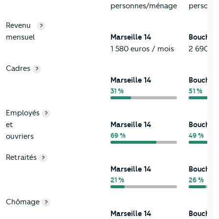
personnes/ménage
personn
Revenu
?
mensuel
Marseille 14
Bouches
1 580 euros / mois
2 690 eu
Cadres
?
Marseille 14
Bouches
31 %
51 %
Employés
?
et
Marseille 14
Bouches
69 %
49 %
ouvriers
Retraités
?
Marseille 14
Bouches
21 %
26 %
Chômage
?
Marseille 14
Bouches