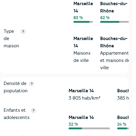
Marseille
Bouches-du-
14
Rhône
83 %
62 %
Type
?
de
Marseille
Bouches-du-
maison
14
Rhône
Maisons
Appartements
de ville
et maisons de
ville
2-Habitants
Critères
Marseille 14
Comparé au département Bouches
Densité de
?
population
Marseille 14
Bouches
3 805 hab/km²
385 hab
Enfants et
?
adolescents
Marseille 14
Bouches
32 %
24 %