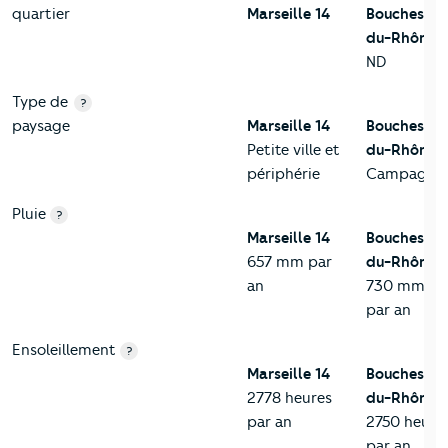
quartier
Marseille 14
Bouches-
du-Rhône
ND
Type de
?
paysage
Marseille 14
Bouches-
Petite ville et
du-Rhône
périphérie
Campagne
Pluie
?
Marseille 14
Bouches-
657 mm par
du-Rhône
an
730 mm
par an
Ensoleillement
?
Marseille 14
Bouches-
2778 heures
du-Rhône
par an
2750 heure
par an