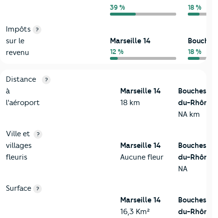
39 %
18 %
Impôts
?
sur le
Marseille 14
Bouches
12 %
18 %
revenu
3-Environnement
Critères
Marseille 14
Comparé au département Bouches
Distance
?
à
Marseille 14
Bouches-
l'aéroport
18 km
du-Rhône
NA km
Ville et
?
villages
Marseille 14
Bouches-
fleuris
Aucune fleur
du-Rhône
NA
Surface
?
Marseille 14
Bouches-
16,3 Km²
du-Rhône