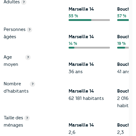
Adultes
?
Marseille 14
Bouches
55 %
57 %
Personnes
?
âgées
Marseille 14
Bouches
14 %
19 %
Age
?
moyen
Marseille 14
Bouches
36 ans
41 ans
Nombre
?
d'habitants
Marseille 14
Bouches
62 181 habitants
2 016 62
habitant
Taille des
?
ménages
Marseille 14
Bouches
2,6
2,3