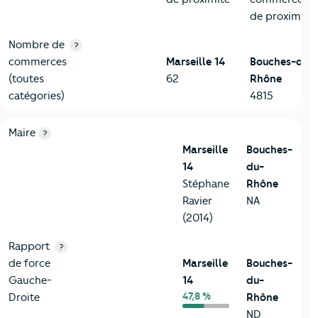
de proximité
Nombre de
?
commerces
Marseille 14
Bouches-du-
(toutes
62
Rhône
catégories)
4815
6-Politique
Critères
Marseille 14
Comparé au département Bouches
Maire
?
Marseille
Bouches-
14
du-
Stéphane
Rhône
Ravier
NA
(2014)
Rapport
?
de force
Marseille
Bouches-
Gauche-
14
du-
47,8 %
Droite
Rhône
ND