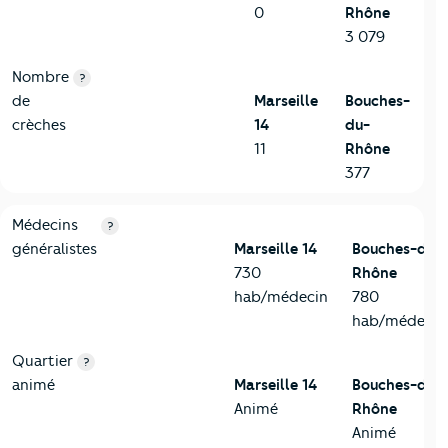
0
Rhône
3 079
Nombre
?
de
Marseille
Bouches-
crèches
14
du-
11
Rhône
377
5-Commerces
Critères
Marseille 14
Comparé au département Bouches
Médecins
?
généralistes
Marseille 14
Bouches-du-
730
Rhône
hab/médecin
780
hab/médecin
Quartier
?
animé
Marseille 14
Bouches-du-
Animé
Rhône
Animé