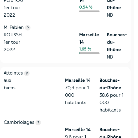
POUTOU
14
du-
0,54 %
1er tour
Rhône
2022
ND
M. Fabien
?
ROUSSEL
Marseille
Bouches-
1er tour
14
du-
1,65 %
2022
Rhône
ND
7-Sécurité
Critères
Marseille 14
Comparé au département Bouches
Atteintes
?
aux
Marseille 14
Bouches-
biens
70,3 pour 1
du-Rhône
000
58,6 pour 1
habitants
000
habitants
Cambriolages
?
Marseille 14
Bouches-
9,6 pour 1
du-Rhône