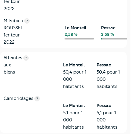
1er tour
2022
M. Fabien
?
ROUSSEL
Le Monteil
Pessac
2,58 %
2,58 %
1er tour
2022
7-Sécurité
Critères
Le Monteil
Comparé à la ville de Pessac
Atteintes
?
aux
Le Monteil
Pessac
biens
50,4 pour 1
50,4 pour 1
000
000
habitants
habitants
Cambriolages
?
Le Monteil
Pessac
5,1 pour 1
5,1 pour 1
000
000
habitants
habitants