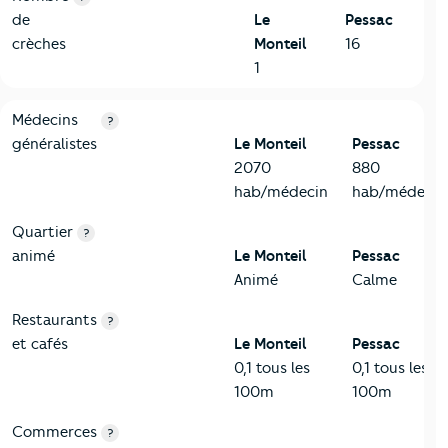
de
Le
Pessac
crèches
Monteil
16
1
5-Commerces
Critères
Le Monteil
Comparé à la ville de Pessac
Médecins
?
généralistes
Le Monteil
Pessac
2070
880
hab/médecin
hab/médecin
Quartier
?
animé
Le Monteil
Pessac
Animé
Calme
Restaurants
?
et cafés
Le Monteil
Pessac
0,1 tous les
0,1 tous les
100m
100m
Commerces
?