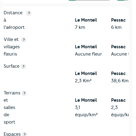
3-Environnement
Critères
Le Monteil
Comparé à la ville de Pessac
Distance
?
à
Le Monteil
Pessac
l'aéroport
7 km
6 km
Ville et
?
villages
Le Monteil
Pessac
fleuris
Aucune fleur
Aucune fleu
Surface
?
Le Monteil
Pessac
2,3 Km²
38,6 Km²
Terrains
?
et
Le Monteil
Pessac
salles
3,1
2,3
de
équip/km²
équip/km²
sport
Espaces
?