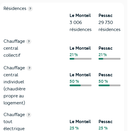
8-Chauffage
Critères
Le Monteil
Comparé à la ville de Pessac
Résidences
?
Le Monteil
Pessac
3 006
29 730
résidences
résidences
Chauffage
?
central
Le Monteil
Pessac
21 %
21 %
collectif
Chauffage
?
central
Le Monteil
Pessac
50 %
50 %
individuel
(chaudière
propre au
logement)
Chauffage
?
tout
Le Monteil
Pessac
25 %
25 %
électrique