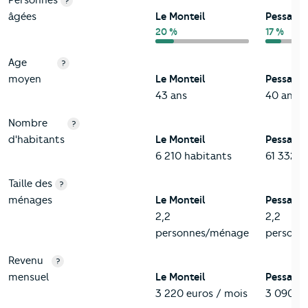
Personnes
?
âgées
Le Monteil
Pessac
20 %
17 %
Age
?
moyen
Le Monteil
Pessac
43 ans
40 ans
Nombre
?
d'habitants
Le Monteil
Pessac
6 210 habitants
61 332 h
Taille des
?
ménages
Le Monteil
Pessac
2,2
2,2
personnes/ménage
personn
Revenu
?
mensuel
Le Monteil
Pessac
3 220 euros / mois
3 090 eu