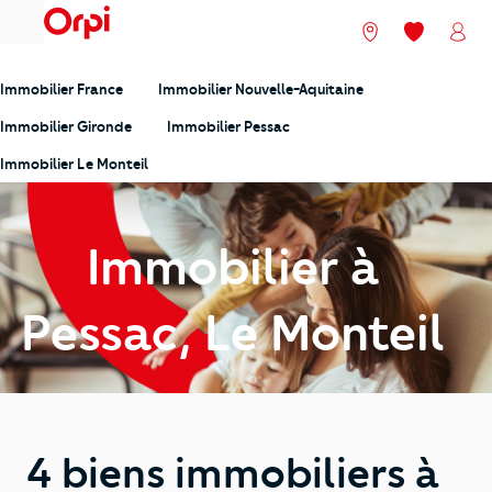
menu
Nos agences
Mes favori
Mon
Immobilier France
Immobilier Nouvelle-Aquitaine
Immobilier Gironde
Immobilier Pessac
Immobilier Le Monteil
Immobilier à
Pessac, Le Monteil
4 biens immobiliers à