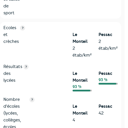
de
sport
4-Education
Critères
Le Monteil
Comparé à la ville de Pessac
Ecoles
?
et
Le
Pessac
crèches
Monteil
2
2
étab/km²
étab/km²
Résultats
?
des
Le
Pessac
93 %
lycées
Monteil
93 %
Nombre
?
d'écoles
Le
Pessac
(lycées,
Monteil
42
collèges,
4
écoles