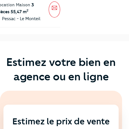
ocation Maison
3
Message
2
ièces 55,47 m
Pessac - Le Monteil
Estimez votre bien en
agence ou en ligne
En ligne
💻
Estimez le prix de vente