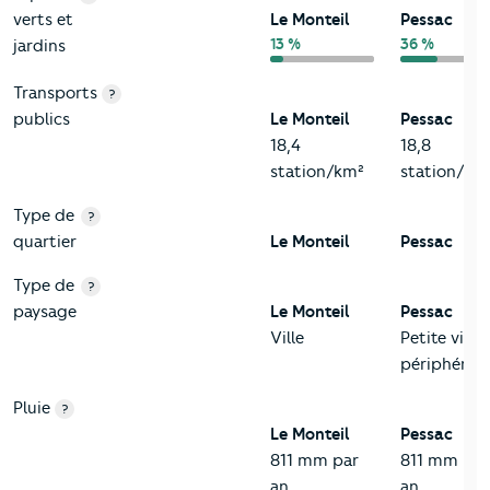
verts et
Le Monteil
Pessac
13 %
36 %
jardins
Transports
?
publics
Le Monteil
Pessac
18,4
18,8
station/km²
station/km
Type de
?
quartier
Le Monteil
Pessac
Type de
?
paysage
Le Monteil
Pessac
Ville
Petite ville 
périphérie
Pluie
?
Le Monteil
Pessac
811 mm par
811 mm par
an
an