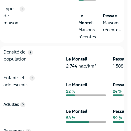
Type
?
de
Le
Pessac
maison
Monteil
Maisons
Maisons
récentes
récentes
2-Habitants
Critères
Le Monteil
Comparé à la ville de Pessac
Densité de
?
population
Le Monteil
Pessac
2 744 hab/km²
1 588 h
Enfants et
?
adolescents
Le Monteil
Pessac
22 %
24 %
Adultes
?
Le Monteil
Pessac
58 %
59 %