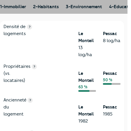
1-Immobilier
2-Habitants
3-Environnement
4-Educati
1-Immobilier
Critères
Le Monteil
Comparé à la ville de Pessac
Densité de
?
logements
Le
Pessac
Monteil
8 log/ha
13
log/ha
Propriétaires
?
(vs.
Le
Pessac
50 %
locataires)
Monteil
63 %
Ancienneté
?
du
Le
Pessac
logement
Monteil
1985
1982