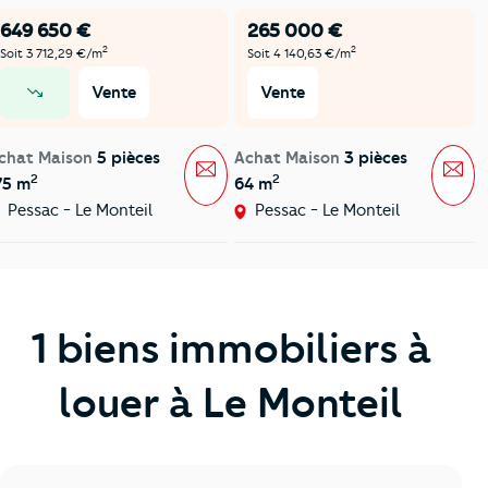
649 650 €
265 000 €
2
2
Soit 3 712,29 €/m
Soit 4 140,63 €/m
Vente
Vente
prix en baisse
chat Maison
5 pièces
Achat Maison
3 pièces
Message
Mes
2
2
75 m
64 m
Pessac - Le Monteil
Pessac - Le Monteil
1 biens immobiliers à
louer à Le Monteil