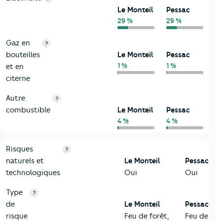
Le Monteil
Pessac
29 %
29 %
Gaz en
?
bouteilles
Le Monteil
Pessac
1 %
1 %
et en
citerne
Autre
?
combustible
Le Monteil
Pessac
4 %
4 %
9-Diagnostic risques
Critères
Le Monteil
Comparé à la ville de Pessac
Risques
?
naturels et
Le Monteil
Pessac
technologiques
Oui
Oui
Type
?
de
Le Monteil
Pessac
risque
Feu de forêt,
Feu de for