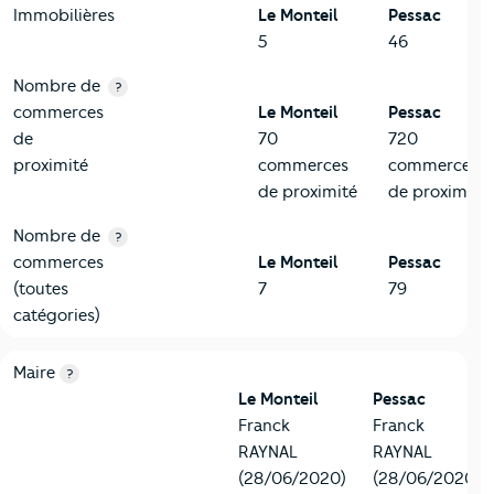
Immobilières
Le Monteil
Pessac
5
46
Nombre de
?
commerces
Le Monteil
Pessac
de
70
720
proximité
commerces
commerces
de proximité
de proximité
Nombre de
?
commerces
Le Monteil
Pessac
(toutes
7
79
catégories)
6-Politique
Critères
Le Monteil
Comparé à la ville de Pessac
Maire
?
Le Monteil
Pessac
Franck
Franck
RAYNAL
RAYNAL
(28/06/2020)
(28/06/2020)