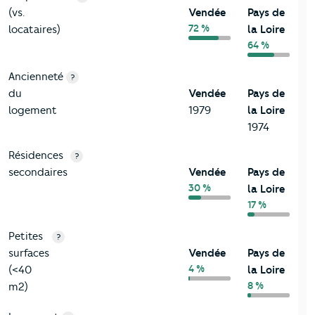
(vs.
Vendée
Pays de
72 %
locataires)
la Loire
64 %
Ancienneté
?
du
Vendée
Pays de
logement
1979
la Loire
1974
Résidences
?
secondaires
Vendée
Pays de
30 %
la Loire
17 %
Petites
?
surfaces
Vendée
Pays de
4 %
(<40
la Loire
8 %
m2)