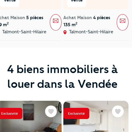
chat Maison
5 pièces
Achat Maison
4 pièces
Message
Mes
2
2
9 m
135 m
Talmont-Saint-Hilaire
Talmont-Saint-Hilaire
4 biens immobiliers à
louer dans la Vendée
Exclusivité
Exclusivité
Favoris
Favoris