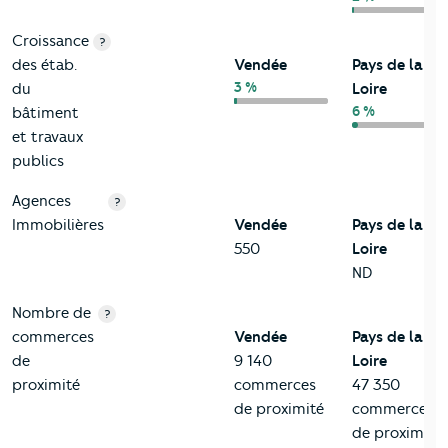
Croissance
?
des étab.
Vendée
Pays de la
3 %
du
Loire
6 %
bâtiment
et travaux
publics
Agences
?
Immobilières
Vendée
Pays de la
550
Loire
ND
Nombre de
?
commerces
Vendée
Pays de la
de
9 140
Loire
proximité
commerces
47 350
de proximité
commerces
de proximité