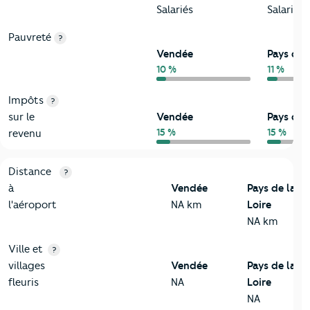
Salariés
Salariés
Pauvreté
?
Vendée
Pays de l
10 %
11 %
Impôts
?
sur le
Vendée
Pays de l
15 %
15 %
revenu
3-Environnement
Critères
Vendée
Comparé à la région Pays de la Loire
Distance
?
à
Vendée
Pays de la
l'aéroport
NA km
Loire
NA km
Ville et
?
villages
Vendée
Pays de la
fleuris
NA
Loire
NA