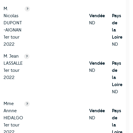
M.
?
Nicolas
Vendée
Pays
DUPONT
ND
de
-AIGNAN
la
1er tour
Loire
2022
ND
M. Jean
?
LASSALLE
Vendée
Pays
1er tour
ND
de
2022
la
Loire
ND
Mme
?
Annne
Vendée
Pays
HIDALGO
ND
de
1er tour
la
2022
Loire