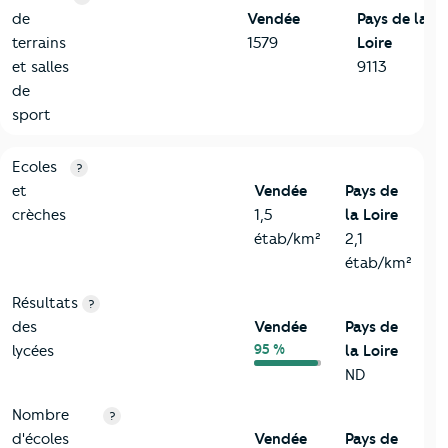
de
Vendée
Pays de la
terrains
1579
Loire
et salles
9113
de
sport
4-Education
Critères
Vendée
Comparé à la région Pays de la Loire
Ecoles
?
et
Vendée
Pays de
crèches
1,5
la Loire
étab/km²
2,1
étab/km²
Résultats
?
des
Vendée
Pays de
95 %
lycées
la Loire
ND
Nombre
?
d'écoles
Vendée
Pays de