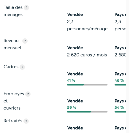
Taille des
?
ménages
Vendée
Pays de l
2,3
2,3
personnes/ménage
personn
Revenu
?
mensuel
Vendée
Pays de l
2 620 euros / mois
2 680 eu
Cadres
?
Vendée
Pays de l
41 %
46 %
Employés
?
et
Vendée
Pays de l
59 %
54 %
ouvriers
Retraités
?
Vendée
Pays de l