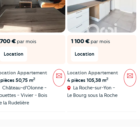
700 €
1 100 €
par mois
par mois
Location
Location
ocation Appartement
Location Appartement
Message
Mes
2
2
 pièces 50,75 m
4 pièces 105,38 m
Château-d'Olonne -
La Roche-sur-Yon -
ouettes - Vivier - Bois
Le Bourg sous la Roche
e la Rudelière