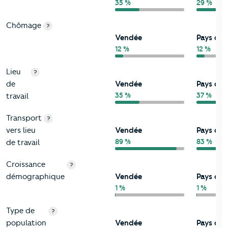
35 %
29 %
Chômage
?
Vendée
Pays de l
12 %
12 %
Lieu
?
de
Vendée
Pays de l
35 %
37 %
travail
Transport
?
vers lieu
Vendée
Pays de l
89 %
83 %
de travail
Croissance
?
démographique
Vendée
Pays de l
1 %
1 %
Type de
?
population
Vendée
Pays de l