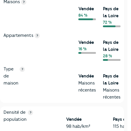
Maisons
?
Vendée
Pays de
84 %
la Loire
72 %
Appartements
?
Vendée
Pays de
16 %
la Loire
28 %
Type
?
de
Vendée
Pays de
maison
Maisons
la Loire
récentes
Maisons
récentes
2-Habitants
Critères
Vendée
Comparé à la région Pays de la Loire
Densité de
?
population
Vendée
Pays de l
98 hab/km²
115 hab/