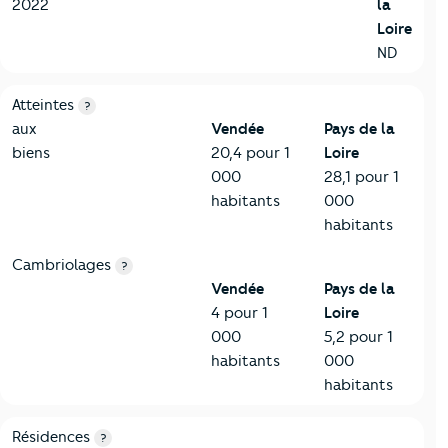
2022
la
Loire
ND
7-Sécurité
Critères
Vendée
Comparé à la région Pays de la Loire
Atteintes
?
aux
Vendée
Pays de la
biens
20,4 pour 1
Loire
000
28,1 pour 1
habitants
000
habitants
Cambriolages
?
Vendée
Pays de la
4 pour 1
Loire
000
5,2 pour 1
habitants
000
habitants
8-Chauffage
Critères
Vendée
Comparé à la région Pays de la Loire
Résidences
?