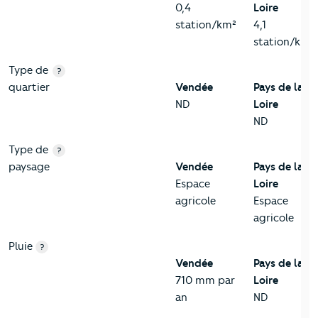
0,4
Loire
station/km²
4,1
station/km²
Type de
?
quartier
Vendée
Pays de la
ND
Loire
ND
Type de
?
paysage
Vendée
Pays de la
Espace
Loire
agricole
Espace
agricole
Pluie
?
Vendée
Pays de la
710 mm par
Loire
an
ND