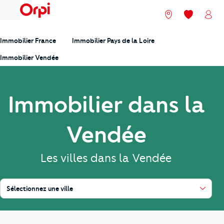
menu
Nos agences
Mes favori
Mon
Immobilier France
Immobilier Pays de la Loire
Immobilier Vendée
Immobilier dans la
Vendée
Les villes dans la Vendée
Sélectionnez une ville
Saint-Gilles-Croix-de-Vie, Challans, Ile de Noirmoutier et Île-d'Yeu