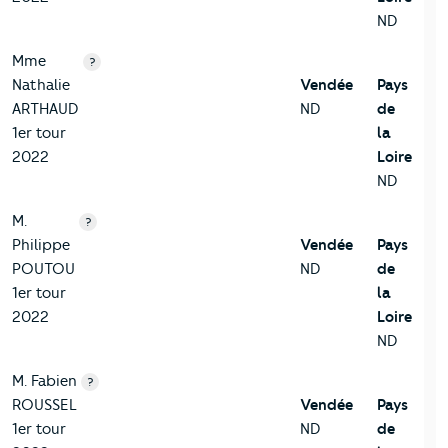
ND
Mme
?
Nathalie
Vendée
Pays
ARTHAUD
ND
de
1er tour
la
2022
Loire
ND
M.
?
Philippe
Vendée
Pays
POUTOU
ND
de
1er tour
la
2022
Loire
ND
M. Fabien
?
ROUSSEL
Vendée
Pays
1er tour
ND
de