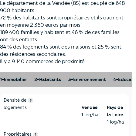
Le département de la Vendée (85) est peuplé de 648
900 habitants.
72 % des habitants sont propriétaires et ils gagnent
en moyenne 2 360 euros par mois.
189 400 familles y habitent et 46 % de ces familles
ont des enfants.
84 % des logements sont des maisons et 25 % sont
des résidences secondaires.
Il y a 9 140 commerces de proximité.
1-Immobilier
2-Habitants
3-Environnement
4-Educati
1-Immobilier
Critères
Vendée
Comparé à la région Pays de la Loire
Densité de
?
logements
Vendée
Pays de
1 log/ha
la Loire
1 log/ha
Propriétaires
?