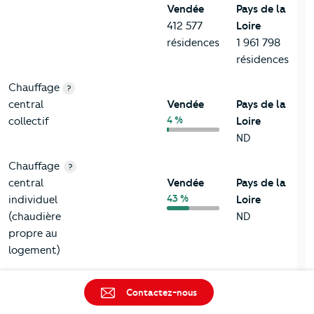
Vendée
Pays de la
412 577
Loire
résidences
1 961 798
résidences
Chauffage
?
central
Vendée
Pays de la
4 %
collectif
Loire
ND
Chauffage
?
central
Vendée
Pays de la
43 %
individuel
Loire
(chaudière
ND
propre au
logement)
Chauffage
?
Contactez-nous
tout
Vendée
Pays de la
38 %
électrique
Loire