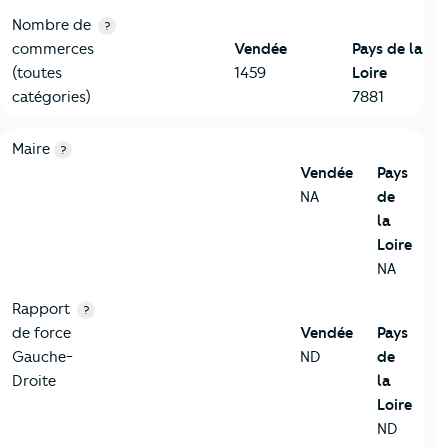
Nombre de
?
commerces
Vendée
Pays de la
(toutes
1459
Loire
catégories)
7881
6-Politique
Critères
Vendée
Comparé à la région Pays de la Loire
Maire
?
Vendée
Pays
NA
de
la
Loire
NA
Rapport
?
de force
Vendée
Pays
Gauche-
ND
de
Droite
la
Loire
ND