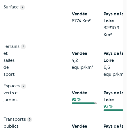
Surface
?
Vendée
Pays de la
6774 Km²
Loire
32310,9
Km²
Terrains
?
et
Vendée
Pays de la
salles
4,2
Loire
de
équip/km²
6,6
sport
équip/km²
Espaces
?
verts et
Vendée
Pays de la
92 %
jardins
Loire
93 %
Transports
?
publics
Vendée
Pays de la