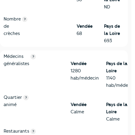
ND
Nombre
?
de
Vendée
Pays de
crèches
68
la Loire
693
5-Commerces
Critères
Vendée
Comparé à la région Pays de la Loire
Médecins
?
généralistes
Vendée
Pays de la
1280
Loire
hab/médecin
1140
hab/médecin
Quartier
?
animé
Vendée
Pays de la
Calme
Loire
Calme
Restaurants
?