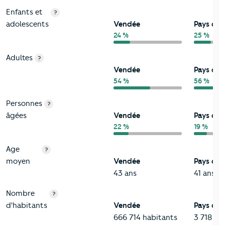
Enfants et
?
adolescents
Vendée
Pays de l
24 %
25 %
Adultes
?
Vendée
Pays de l
54 %
56 %
Personnes
?
âgées
Vendée
Pays de l
22 %
19 %
Age
?
moyen
Vendée
Pays de l
43 ans
41 ans
Nombre
?
d'habitants
Vendée
Pays de l
666 714 habitants
3 718 51