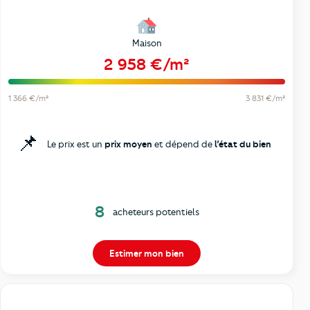
Maison
2 958 €/m²
1 366 €/m²
3 831 €/m²
📌
Le prix est un
prix moyen
et dépend de
l’état du bien
8
acheteurs potentiels
Estimer mon bien