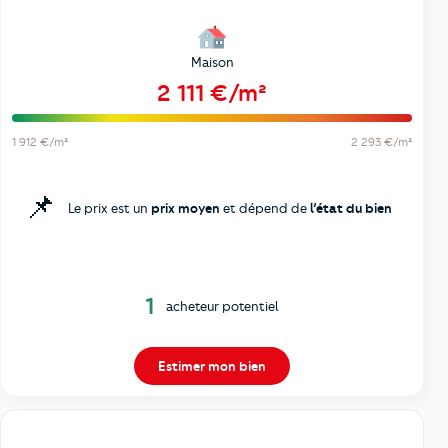
Maison
2 111 €/m²
1 912 €/m²
2 293 €/m²
📌
Le prix est un
prix moyen
et dépend de
l’état du bien
1
acheteur potentiel
Estimer mon bien