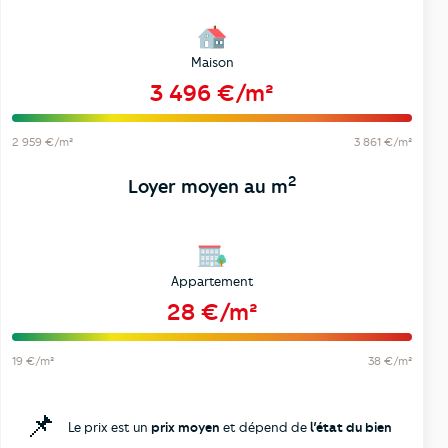
Maison
3 496 €/m²
2 959 €/m²
3 861 €/m²
2
Loyer moyen au m
Appartement
28 €/m²
19 €/m²
38 €/m²
📌
Le prix est un
prix moyen
et dépend de
l’état du bien