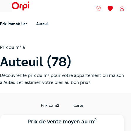
menu
Nos agences
Mes favori
Mon
Prix immobilier
Auteuil
Prix du m² à
Auteuil (78)
Découvrez le prix du m² pour votre appartement ou maison
à Auteuil et estimez votre bien au bon prix !
Prix au m2
Carte
2
Prix de vente moyen au m