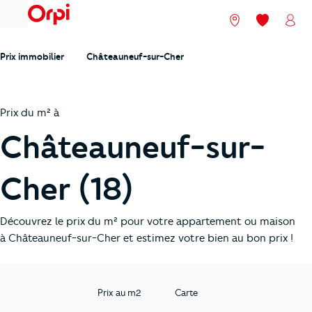
menu
Nos agences
Mes favori
Mon
Prix immobilier
Châteauneuf-sur-Cher
Prix du m² à
Châteauneuf-sur-
Cher (18)
Découvrez le prix du m² pour votre appartement ou maison
à Châteauneuf-sur-Cher et estimez votre bien au bon prix !
Prix au m2
Carte