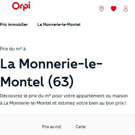
menu
Nos agences
Mes favori
Mon
Prix immobilier
La Monnerie-le-Montel
Prix du m² à
La Monnerie-le-
Montel (63)
Découvrez le prix du m² pour votre appartement ou maison
à La Monnerie-le-Montel et estimez votre bien au bon prix !
Prix au m2
Carte