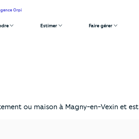
agence Orpi
ndre
Estimer
Faire gérer
)
tement ou maison à Magny-en-Vexin et esti