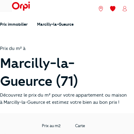
menu
Nos agences
Mes favori
Mon
Prix immobilier
Marcilly-la-Gueurce
Prix du m² à
Marcilly-la-
Gueurce (71)
Découvrez le prix du m² pour votre appartement ou maison
à Marcilly-la-Gueurce et estimez votre bien au bon prix !
Prix au m2
Carte