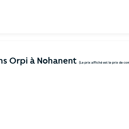
ens Orpi à Nohanent
(Le prix affiché est le prix de c