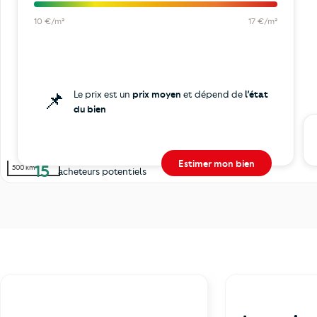
10 €/m²
17 €/m²
📌
Le prix est un
prix moyen
et dépend de
l’état
du bien
Estimer mon bien
15
500 km
acheteurs potentiels