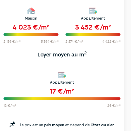
Maison
Appartement
4 023 €/m²
3 452 €/m²
2 139 €/m²
5 394 €/m²
2 574 €/m²
4 422 €/m²
2
Loyer moyen au m
Appartement
17 €/m²
12 €/m²
26 €/m²
📌
Le prix est un
prix moyen
et dépend de
l’état du bien