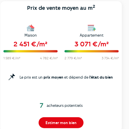
2
Prix de vente moyen au m
Maison
Appartement
2 451 €/m²
3 071 €/m²
1 589 €/m²
4 782 €/m²
2 779 €/m²
3 734 €/m²
📌
Le prix est un
prix moyen
et dépend de
l’état du bien
7
acheteurs potentiels
Estimer mon bien