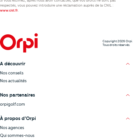
Si vous estimez, après nous avoir contactés, que vos droits ne sont pas
respectés, vous pouvez introduire une réclamation auprès de la CNIL :
.
www.cnil.fr
Copyright 2026 Orpi.
Tous droits réservés.
A découvrir
Nos conseils
Nos actualités
Nos partenaires
orpigolf.com
À propos d’Orpi
Nos agences
Qui sommes-nous