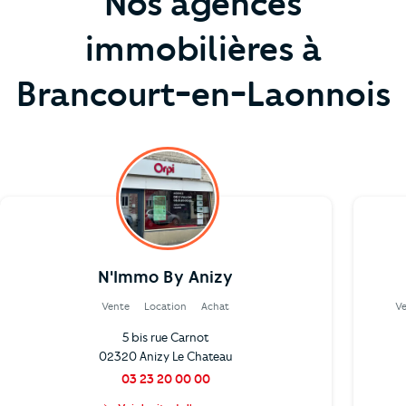
Nos agences
immobilières à
Brancourt-en-Laonnois
N'Immo By Anizy
Vente
Location
Achat
V
5 bis rue Carnot
02320 Anizy Le Chateau
03 23 20 00 00