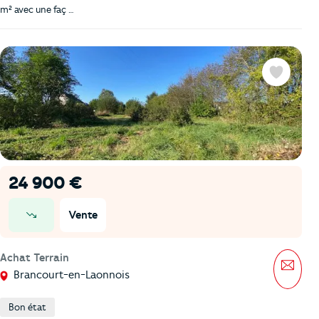
m² avec une faç …
Favoris
24 900 €
Vente
prix en baisse
Achat Terrain
Mess
Brancourt-en-Laonnois
Bon état