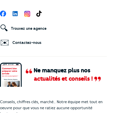
Suivez-nous
Facebook
LinkedIn
TikTok
🔍
Trouvez une agence
✉️
Contactez-nous
Ne manquez plus nos
actualités et conseils !
Comment je vais faire pour suivre le marc
Conseils, chiffres clés, marché… Notre équipe met tout en
oeuvre pour que vous ne ratiez aucune opportunité