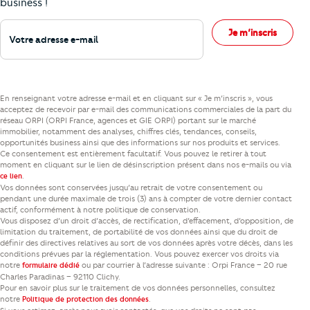
business !
Votre adresse e-mail
Je m’inscris
En renseignant votre adresse e-mail et en cliquant sur « Je m’inscris », vous
acceptez de recevoir par e-mail des communications commerciales de la part du
réseau ORPI (ORPI France, agences et GIE ORPI) portant sur le marché
immobilier, notamment des analyses, chiffres clés, tendances, conseils,
opportunités business ainsi que des informations sur nos produits et services.
Ce consentement est entièrement facultatif. Vous pouvez le retirer à tout
moment en cliquant sur le lien de désinscription présent dans nos e-mails ou via
.
ce lien
Vos données sont conservées jusqu’au retrait de votre consentement ou
pendant une durée maximale de trois (3) ans à compter de votre dernier contact
actif, conformément à notre politique de conservation.
Vous disposez d’un droit d’accès, de rectification, d’effacement, d’opposition, de
limitation du traitement, de portabilité de vos données ainsi que du droit de
définir des directives relatives au sort de vos données après votre décès, dans les
conditions prévues par la réglementation. Vous pouvez exercer vos droits via
notre
ou par courrier à l’adresse suivante : Orpi France – 20 rue
formulaire dédié
Charles Paradinas – 92110 Clichy.
Pour en savoir plus sur le traitement de vos données personnelles, consultez
notre
.
Politique de protection des données