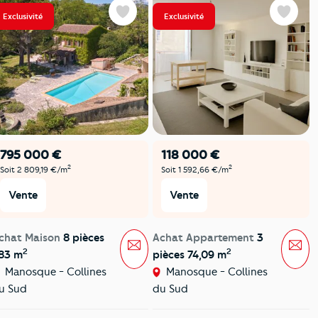
Exclusivité
Exclusivité
Favoris
Favoris
795 000 €
118 000 €
2
2
Soit 2 809,19 €/m
Soit 1 592,66 €/m
Vente
Vente
chat Maison
8 pièces
Achat Appartement
3
Message
Mes
2
2
83 m
pièces 74,09 m
Manosque - Collines
Manosque - Collines
u Sud
du Sud