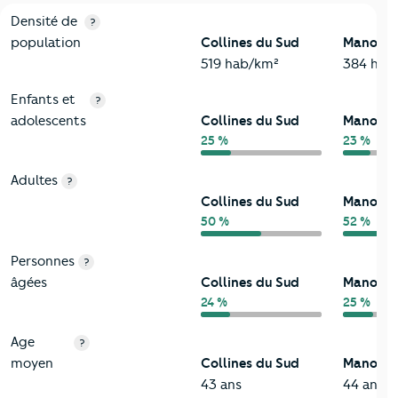
2-Habitants
Critères
Collines du Sud
Comparé à la ville de Manosqu
Densité de
?
population
Collines du Sud
Manosq
519 hab/km²
384 hab
Enfants et
?
adolescents
Collines du Sud
Manosq
25 %
23 %
Adultes
?
Collines du Sud
Manosq
50 %
52 %
Personnes
?
âgées
Collines du Sud
Manosq
24 %
25 %
Age
?
moyen
Collines du Sud
Manosq
43 ans
44 ans