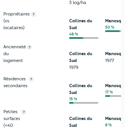
3 log/ha
Propriétaires
?
(vs.
Collines du
Manosque
50 %
locataires)
Sud
48 %
Ancienneté
?
du
Collines du
Manosque
logement
Sud
1977
1979
Résidences
?
secondaires
Collines du
Manosque
17 %
Sud
15 %
Petites
?
surfaces
Collines du
Manosque
8 %
(<40
Sud