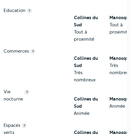
Education
?
Collines du
Manosque
Sud
Tout à
Tout à
proximité
proximité
Commerces
?
Collines du
Manosque
Sud
Très
Très
nombreux
nombreux
Vie
?
nocturne
Collines du
Manosque
Sud
Animée
Animée
Espaces
?
verts
Collines du
Manosque