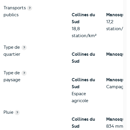
Transports
?
publics
Collines du
Manosque
Sud
17,2
18,8
station/km
station/km²
Type de
?
quartier
Collines du
Manosque
Sud
Type de
?
paysage
Collines du
Manosque
Sud
Campagne
Espace
agricole
Pluie
?
Collines du
Manosque
Sud
834 mm pa