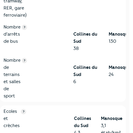
tramway,
RER, gare
ferroviaire)
Nombre
?
d'arrêts
Collines du
Manosque
de bus
Sud
130
38
Nombre
?
de
Collines du
Manosque
terrains
Sud
24
et salles
6
de
sport
4-Education
Critères
Collines du Sud
Comparé à la ville de Manosqu
Ecoles
?
et
Collines
Manosque
crèches
du Sud
3,1
4,3
étab/km²