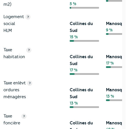
5 %
m2)
Logement
?
social
Collines du
Manosque
9 %
HLM
Sud
15 %
Taxe
?
habitation
Collines du
Manosque
17 %
Sud
17 %
Taxe enlèvt
?
ordures
Collines du
Manosque
13 %
ménagères
Sud
13 %
Taxe
?
foncière
Collines du
Manosque