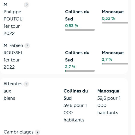
M.
?
Philippe
Collines du
Manosque
0,53 %
POUTOU
Sud
0,53 %
1er tour
2022
M. Fabien
?
ROUSSEL
Collines du
Manosque
2,7 %
1er tour
Sud
2,7 %
2022
7-Sécurité
Critères
Collines du Sud
Comparé à la ville de Manosqu
Atteintes
?
aux
Collines du
Manosque
biens
Sud
59,6 pour 1
59,6 pour 1
000
000
habitants
habitants
Cambriolages
?