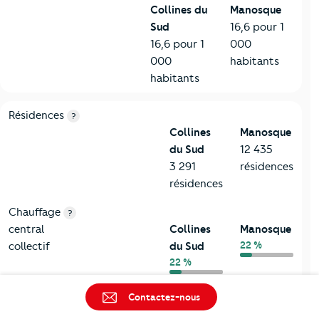
Collines du
Manosque
Sud
16,6 pour 1
16,6 pour 1
000
000
habitants
habitants
8-Chauffage
Critères
Collines du Sud
Comparé à la ville de Manosqu
Résidences
?
Collines
Manosque
du Sud
12 435
3 291
résidences
résidences
Chauffage
?
central
Collines
Manosque
22 %
collectif
du Sud
22 %
Chauffage
?
Contactez-nous
central
Collines
Manosque