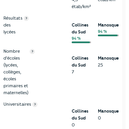
étab/km²
Résultats
?
des
Collines
Manosque
94 %
lycées
du Sud
94 %
Nombre
?
d'écoles
Collines
Manosque
(lycées,
du Sud
25
collèges,
7
écoles
primaires et
maternelles)
Universitaires
?
Collines
Manosque
du Sud
0
0