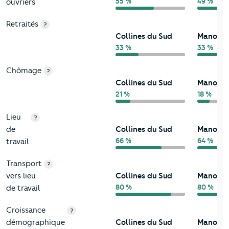
55 %
49 %
ouvriers
Retraités
?
Collines du Sud
Manosq
33 %
33 %
Chômage
?
Collines du Sud
Manosq
21 %
18 %
Lieu
?
de
Collines du Sud
Manosq
66 %
64 %
travail
Transport
?
vers lieu
Collines du Sud
Manosq
80 %
80 %
de travail
Croissance
?
démographique
Collines du Sud
Manosq