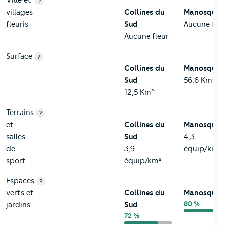
?
villages
Collines du
Manosque
fleuris
Sud
Aucune fleu
Aucune fleur
Surface
?
Collines du
Manosque
Sud
56,6 Km²
12,5 Km²
Terrains
?
et
Collines du
Manosque
salles
Sud
4,3
de
3,9
équip/km²
sport
équip/km²
Espaces
?
verts et
Collines du
Manosque
80 %
jardins
Sud
72 %