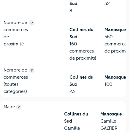
Sud
32
8
Nombre de
?
commerces
Collines du
Manosque
de
Sud
560
proximité
160
commerces
commerces
de proximité
de proximité
Nombre de
?
commerces
Collines du
Manosque
(toutes
Sud
100
catégories)
23
6-Politique
Critères
Collines du Sud
Comparé à la ville de Manosqu
Maire
?
Collines du
Manosque
Sud
Camille
Camille
GALTIER