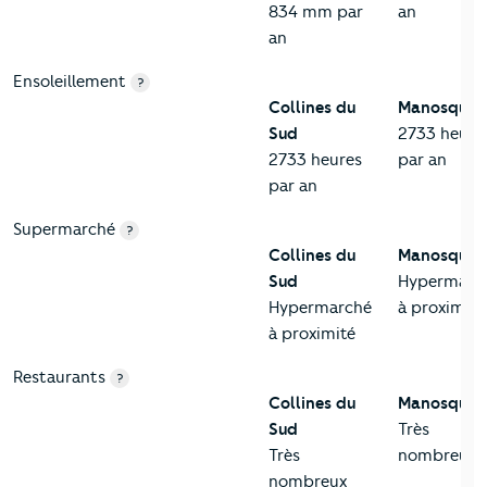
834 mm par
an
an
Ensoleillement
?
Collines du
Manosque
Sud
2733 heure
2733 heures
par an
par an
Supermarché
?
Collines du
Manosque
Sud
Hypermarc
Hypermarché
à proximité
à proximité
Restaurants
?
Collines du
Manosque
Sud
Très
Très
nombreux
nombreux