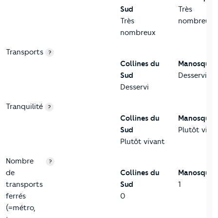
Sud
Très
Très
nombreux
nombreux
Transports
?
Collines du
Manosque
Sud
Desservi
Desservi
Tranquilité
?
Collines du
Manosque
Sud
Plutôt viva
Plutôt vivant
Nombre
?
de
Collines du
Manosque
transports
Sud
1
ferrés
0
(=métro,