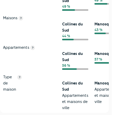
49 %
Sud
49 %
Maisons
?
Collines du
Manosque
43 %
Sud
44 %
Appartements
?
Collines du
Manosque
57 %
Sud
56 %
Type
?
de
Collines du
Manosque
maison
Sud
Apparteme
Appartements
et maisons
et maisons de
ville
ville