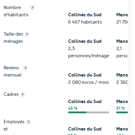
Nombre
?
d'habitants
Collines du Sud
Manosq
6 467 habitants
21 754 h
Taille des
?
ménages
Collines du Sud
Manosq
2,3
2,1
personnes/ménage
personn
Revenu
?
mensuel
Collines du Sud
Manosq
2 080 euros / mois
2 360 eu
Cadres
?
Collines du Sud
Manosq
45 %
51 %
Employés
?
et
Collines du Sud
Manosq