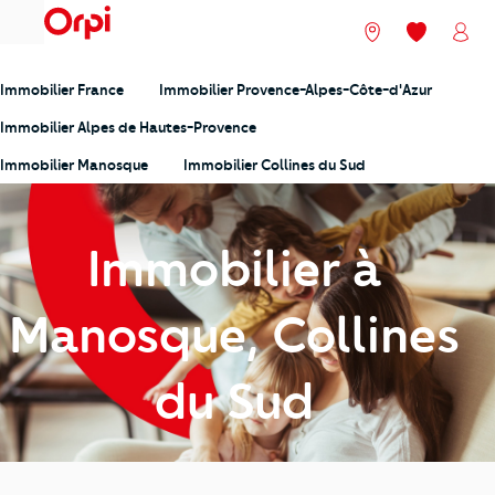
menu
Nos agences
Mes favori
Mon
Immobilier France
Immobilier Provence-Alpes-Côte-d'Azur
Immobilier Alpes de Hautes-Provence
Immobilier Manosque
Immobilier Collines du Sud
Immobilier à
Manosque, Collines
du Sud