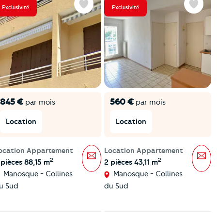
Exclusivité
Exclusivité
Favoris
Favoris
845 €
560 €
par mois
par mois
Location
Location
ocation Appartement
Location Appartement
Message
Mes
2
2
 pièces 88,15 m
2 pièces 43,11 m
Manosque - Collines
Manosque - Collines
u Sud
du Sud