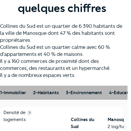
quelques chiffres
Collines du Sud est un quartier de 6 390 habitants de
la ville de Manosque dont 47 % des habitants sont
propriétaires.
Collines du Sud est un quartier calme avec 60 %
d'appartements et 40 % de maisons.
Il y a 160 commerces de proximité dont des
commerces, des restaurants et un hypermarché.
Il y a de nombreux espaces verts.
1-Immobilier
2-Habitants
3-Environnement
4-Educati
1-Immobilier
Critères
Collines du Sud
Comparé à la ville de Manosqu
Densité de
?
logements
Collines du
Manosque
Sud
2 log/ha