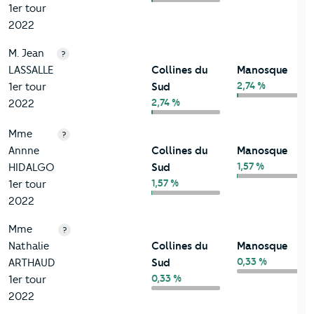
1er tour
2022
M. Jean
?
LASSALLE
Collines du
Manosque
2,74 %
1er tour
Sud
2,74 %
2022
Mme
?
Annne
Collines du
Manosque
1,57 %
HIDALGO
Sud
1,57 %
1er tour
2022
Mme
?
Nathalie
Collines du
Manosque
0,33 %
ARTHAUD
Sud
0,33 %
1er tour
2022