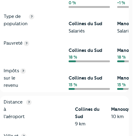
0 %
-1 %
Type de
?
population
Collines du Sud
Manosq
Salariés
Salariés
Pauvreté
?
Collines du Sud
Manosq
18 %
18 %
Impôts
?
sur le
Collines du Sud
Manosq
15 %
15 %
revenu
3-Environnement
Critères
Collines du Sud
Comparé à la ville de Manosqu
Distance
?
à
Collines du
Manosque
l'aéroport
Sud
10 km
9 km
Ville et