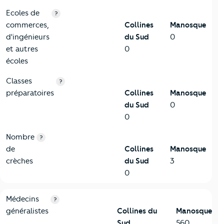
Ecoles de
?
commerces,
Collines
Manosque
d'ingénieurs
du Sud
0
et autres
0
écoles
Classes
?
préparatoires
Collines
Manosque
du Sud
0
0
Nombre
?
de
Collines
Manosque
crèches
du Sud
3
0
5-Commerces
Critères
Collines du Sud
Comparé à la ville de Manosqu
Médecins
?
généralistes
Collines du
Manosque
Sud
560