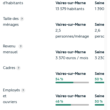
d'habitants
Vaires-sur-Marne
Seine-e
13 579 habitants
1 390 12
Taille des
?
ménages
Vaires-sur-Marne
Seine-e
2,5
2,6
personnes/ménage
personn
Revenu
?
mensuel
Vaires-sur-Marne
Seine-e
3 370 euros / mois
3 230 eu
Cadres
?
Vaires-sur-Marne
Seine-e
54 %
50 %
Employés
?
et
Vaires-sur-Marne
Seine-e
46 %
50 %
ouvriers