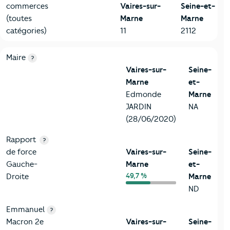
commerces
Vaires-sur-
Seine-et-
(toutes
Marne
Marne
catégories)
11
2112
6-Politique
Critères
Vaires-sur-Marne
Comparé au département Se
Maire
?
Vaires-sur-
Seine-
Marne
et-
Edmonde
Marne
JARDIN
NA
(28/06/2020)
Rapport
?
de force
Vaires-sur-
Seine-
Gauche-
Marne
et-
49,7 %
Droite
Marne
ND
Emmanuel
?
Macron 2e
Vaires-sur-
Seine-