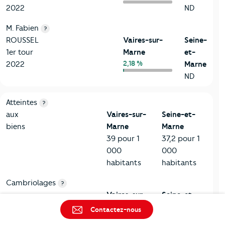
2022
ND
M. Fabien
?
ROUSSEL
Vaires-sur-
Seine-
1er tour
Marne
et-
2,18 %
2022
Marne
ND
7-Sécurité
Critères
Vaires-sur-Marne
Comparé au département Se
Atteintes
?
aux
Vaires-sur-
Seine-et-
biens
Marne
Marne
39 pour 1
37,2 pour 1
000
000
habitants
habitants
Cambriolages
?
Vaires-sur-
Seine-et-
Marne
Marne
Contactez-nous
6,8 pour 1
6,3 pour 1