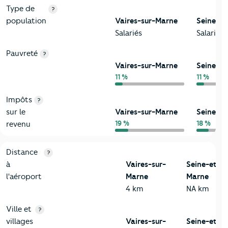
Type de
?
population
Vaires-sur-Marne
Seine-e
Salariés
Salariés
Pauvreté
?
Vaires-sur-Marne
Seine-e
11 %
11 %
Impôts
?
sur le
Vaires-sur-Marne
Seine-e
19 %
18 %
revenu
3-Environnement
Critères
Vaires-sur-Marne
Comparé au département Se
Distance
?
à
Vaires-sur-
Seine-et-
l'aéroport
Marne
Marne
4 km
NA km
Ville et
?
villages
Vaires-sur-
Seine-et-