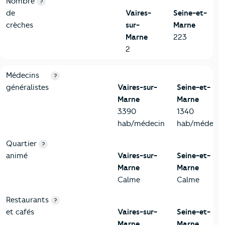
Nombre
?
de
Vaires-
Seine-et-
crèches
sur-
Marne
Marne
223
2
5-Commerces
Critères
Vaires-sur-Marne
Comparé au département Se
Médecins
?
généralistes
Vaires-sur-
Seine-et-
Marne
Marne
3390
1340
hab/médecin
hab/médecin
Quartier
?
animé
Vaires-sur-
Seine-et-
Marne
Marne
Calme
Calme
Restaurants
?
et cafés
Vaires-sur-
Seine-et-
Marne
Marne