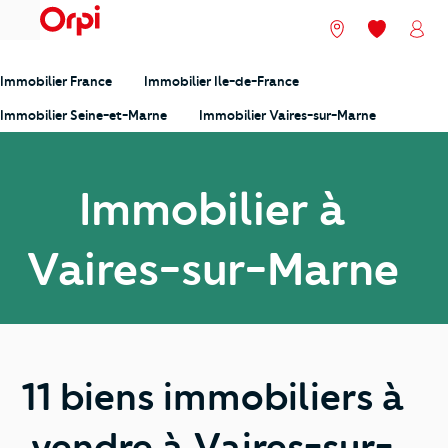
menu
Nos agences
Mes favori
Mon
Immobilier France
Immobilier Ile-de-France
Immobilier Seine-et-Marne
Immobilier Vaires-sur-Marne
Immobilier à
Vaires-sur-Marne
11 biens immobiliers à
vendre à Vaires-sur-