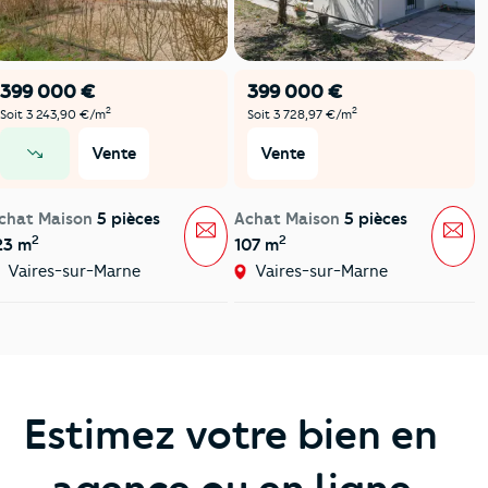
399 000 €
399 000 €
2
2
Soit 3 243,90 €/m
Soit 3 728,97 €/m
Vente
Vente
prix en baisse
chat Maison
5 pièces
Achat Maison
5 pièces
Message
Mes
2
2
23 m
107 m
Vaires-sur-Marne
Vaires-sur-Marne
Estimez votre bien en