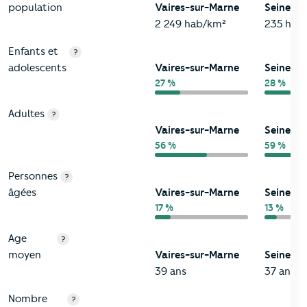
population
Vaires-sur-Marne
Seine-e
2 249 hab/km²
235 hab
Enfants et
?
adolescents
Vaires-sur-Marne
Seine-e
27 %
28 %
Adultes
?
Vaires-sur-Marne
Seine-e
56 %
59 %
Personnes
?
âgées
Vaires-sur-Marne
Seine-e
17 %
13 %
Age
?
moyen
Vaires-sur-Marne
Seine-e
39 ans
37 ans
Nombre
?