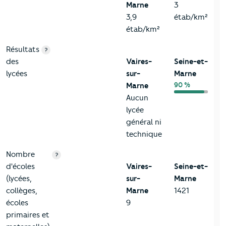
Marne
3
3,9
étab/km²
étab/km²
Résultats
?
des
Vaires-
Seine-et-
lycées
sur-
Marne
90 %
Marne
Aucun
lycée
général ni
technique
Nombre
?
d'écoles
Vaires-
Seine-et-
(lycées,
sur-
Marne
collèges,
Marne
1421
écoles
9
primaires et