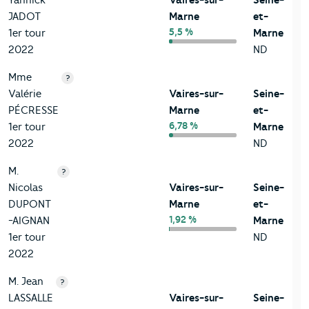
Yannick
Vaires-sur-
Seine-
JADOT
Marne
et-
5,5 %
1er tour
Marne
2022
ND
Mme
?
Valérie
Vaires-sur-
Seine-
PÉCRESSE
Marne
et-
6,78 %
1er tour
Marne
2022
ND
M.
?
Nicolas
Vaires-sur-
Seine-
DUPONT
Marne
et-
1,92 %
-AIGNAN
Marne
1er tour
ND
2022
M. Jean
?
LASSALLE
Vaires-sur-
Seine-