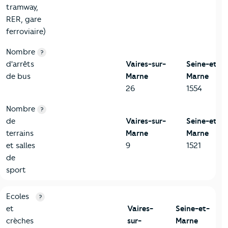
tramway,
RER, gare
ferroviaire)
Nombre
?
d'arrêts
Vaires-sur-
Seine-et-
de bus
Marne
Marne
26
1554
Nombre
?
de
Vaires-sur-
Seine-et-
terrains
Marne
Marne
et salles
9
1521
de
sport
4-Education
Critères
Vaires-sur-Marne
Comparé au département Se
Ecoles
?
et
Vaires-
Seine-et-
crèches
sur-
Marne