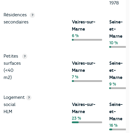
1978
Résidences
?
secondaires
Vaires-sur-
Seine-
Marne
et-
6 %
Marne
10 %
Petites
?
surfaces
Vaires-sur-
Seine-
(<40
Marne
et-
7 %
m2)
Marne
9 %
Logement
?
social
Vaires-sur-
Seine-
HLM
Marne
et-
23 %
Marne
16 %