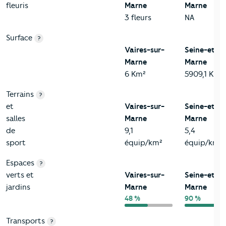
fleuris
Marne
Marne
3 fleurs
NA
Surface
?
Vaires-sur-
Seine-et-
Marne
Marne
6 Km²
5909,1 Km²
Terrains
?
et
Vaires-sur-
Seine-et-
salles
Marne
Marne
de
9,1
5,4
sport
équip/km²
équip/km²
Espaces
?
verts et
Vaires-sur-
Seine-et-
jardins
Marne
Marne
48 %
90 %
Transports
?