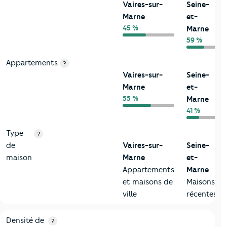
Vaires-sur-
Seine-
Marne
et-
45 %
Marne
59 %
Appartements
?
Vaires-sur-
Seine-
Marne
et-
55 %
Marne
41 %
Type
?
de
Vaires-sur-
Seine-
maison
Marne
et-
Appartements
Marne
et maisons de
Maisons
ville
récentes
2-Habitants
Critères
Vaires-sur-Marne
Comparé au département Se
Densité de
?