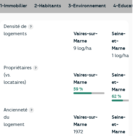
1-Immobilier
2-Habitants
3-Environnement
4-Educati
1-Immobilier
Critères
Vaires-sur-Marne
Comparé au département Se
Densité de
?
logements
Vaires-sur-
Seine-
Marne
et-
9 log/ha
Marne
1 log/ha
Propriétaires
?
(vs.
Vaires-sur-
Seine-
locataires)
Marne
et-
59 %
Marne
62 %
Ancienneté
?
du
Vaires-sur-
Seine-
logement
Marne
et-
1972
Marne