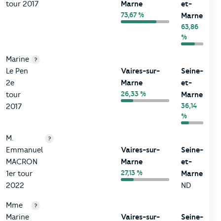
tour 2017
Marne
et-
73,67 %
Marne
63,86
%
Marine
?
Le Pen
Vaires-sur-
Seine-
2e
Marne
et-
26,33 %
tour
Marne
36,14
2017
%
M.
?
Emmanuel
Vaires-sur-
Seine-
MACRON
Marne
et-
27,13 %
1er tour
Marne
2022
ND
Mme
?
Marine
Vaires-sur-
Seine-