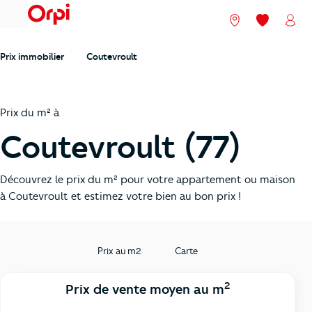
menu
Nos agences
Mes favori
Mon
Prix immobilier
Coutevroult
Prix du m² à
Coutevroult (77)
Découvrez le prix du m² pour votre appartement ou maison
à Coutevroult et estimez votre bien au bon prix !
Prix au m2
Carte
2
Prix de vente moyen au m