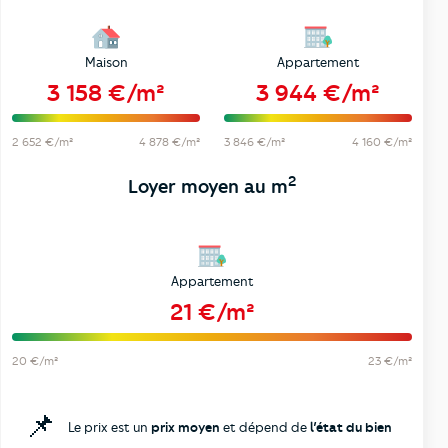
Maison
Appartement
3 158 €/m²
3 944 €/m²
2 652 €/m²
4 878 €/m²
3 846 €/m²
4 160 €/m²
2
Loyer moyen au m
Appartement
21 €/m²
20 €/m²
23 €/m²
📌
Le prix est un
prix moyen
et dépend de
l’état du bien