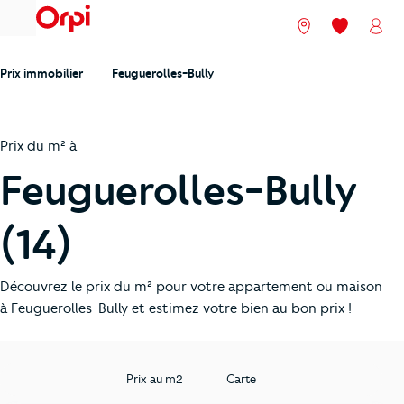
menu
Nos agences
Mes favori
Mon
Prix immobilier
Feuguerolles-Bully
Prix du m² à
Feuguerolles-Bully
(14)
Découvrez le prix du m² pour votre appartement ou maison
à Feuguerolles-Bully et estimez votre bien au bon prix !
Prix au m2
Carte