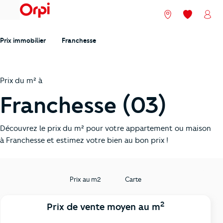
menu
Nos agences
Mes favori
Mon
Prix immobilier
Franchesse
Prix du m² à
Franchesse (03)
Découvrez le prix du m² pour votre appartement ou maison
à Franchesse et estimez votre bien au bon prix !
Prix au m2
Carte
2
Prix de vente moyen au m