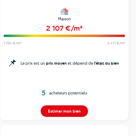
Maison
2 107 €/m²
1 784 €/m²
2 471 €/m²
📌
Le prix est un
prix moyen
et dépend de
l’état du bien
5
acheteurs potentiels
Estimer mon bien