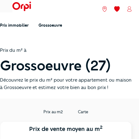
menu
Nos agences
Mes favori
Mon
Prix immobilier
Grossoeuvre
Prix du m² à
Grossoeuvre (27)
Découvrez le prix du m² pour votre appartement ou maison
à Grossoeuvre et estimez votre bien au bon prix !
Prix au m2
Carte
2
Prix de vente moyen au m